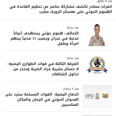
منذ 8 دقائق
انفراد| مصادر تكشف مشاركة عناصر من تنظيم القاعدة في
الهجوم الحوثي على معسكر الرويك بمأرب
منذ ساعة
التحالف: هجوم حوثي يستهدف أعياناً
مدنية في نجران ويصيب 11 مدنياً بينهم
امرأة وطفل
منذ ساعة
الفرقة الثالثة في قوات الطوارئ اليمنية:
لا خسائر بشرية جراء الضربة ونحذر من
تداول الشائعات
منذ 4 ساعات
الدفاع اليمنية: القوات المسلحة سترد على
العدوان الحوثي في الزمان والمكان
المناسبين