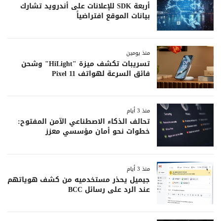
أربعة SDK للإعلانات على أندرويد تشارك
بيانات الموقع افتراضياً
منذ يومين
تسريبات تكشف ميزة "HiLight" وشحن
فائق السرعة لهواتف Pixel 11
منذ 3 أيام
تحالف الذكاء الاصطناعي الآمن المفتوح:
خطوات نحو أمان مؤسسي معزز
منذ 3 أيام
جيميل يحذر مستخدميه من كشف هوياتهم
عند الرد على رسائل BCC