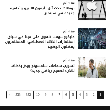
منذ 4 أيام
توقعات حدث آبل: آيفون 18 برو وأجهزة
جديدة في سبتمبر
منذ 4 أيام
مايكروسوفت تتفوق على ميتا في سباق
استثمارات الذكاء الاصطناعي: المستثمرون
يفضلون الوضوح
منذ 4 أيام
تسريب سماعات سامسونج بودز بخطاف
للأذن: تصميم رياضي جديد؟
›
333
332
10
9
8
7
6
5
4
3
2
1