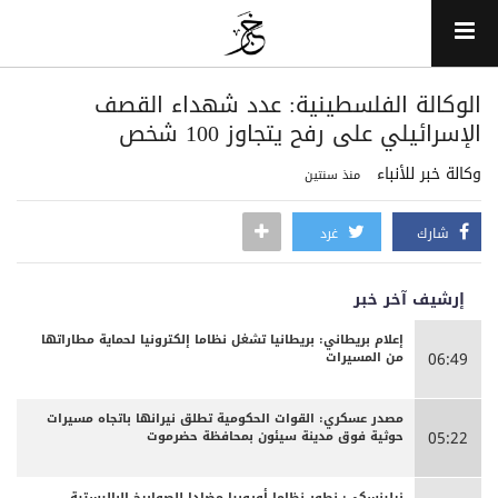
الوكالة الفلسطينية: عدد شهداء القصف
الإسرائيلي على رفح يتجاوز 100 شخص
وكالة خبر للأنباء
منذ سنتين
شارك
غرد
إرشيف آخر خبر
إعلام بريطاني: بريطانيا تشغل نظاما إلكترونيا لحماية مطاراتها
من المسيرات
06:49
مصدر عسكري: القوات الحكومية تطلق نيرانها باتجاه مسيرات
حوثية فوق مدينة سيئون بمحافظة حضرموت
05:22
زيلينسكي: نطور نظاما أوروبيا مضادا للصواريخ الباليستية