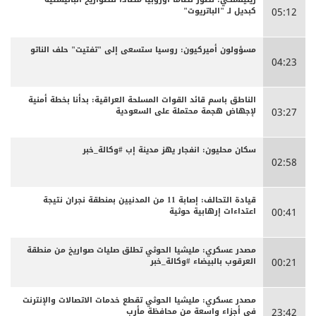
كبديل لـ "الباتريوت"
05:12
مسؤولون أميركيون: روسيا ستسعى إلى "تفتيت" حلف الناتو
04:23
الناطق باسم قائد القوات المسلحة العراقية: بدأنا بخطة أمنية
لإجهاض هجمة محتملة على السعودية
03:27
سكان محليون: انفجار يهز مدينة إب #وكالة_خبر
02:58
قيادة التحالف: إصابة 11 من المدنيين بمنطقة نجران نتيجة
اعتداءات إرهابية حوثية
00:41
مصدر عسكري: مليشيا الحوثي تطلق صليات صواريخ من منطقة
العرقوب بالبيضاء #وكالة_خبر
00:21
مصدر عسكري: مليشيا الحوثي تقطع خدمات الاتصالات والإنترنت
في أجزاء واسعة من محافظة مأرب
23:42