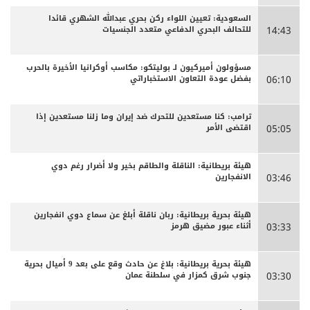
السعودية: تعيين اللواء ركن بحري عبدالله الشهري قائدا
للتحالف البحري الدفاعي متعدد الجنسيات
14:43
مسؤولون أميركيون لـ بوليتكو: مكاسب أوكرانيا الأخيرة بالحرب
بفضل عودة التعاون الاستخباراتي
06:10
ترامب: كنا مستعدين للتحرك ضد إيران وما زلنا مستعدين إذا
اقتضى الأمر
05:05
هيئة بريطانية: الناقلة والطاقم بخير ولا أضرار رغم دوي
الانفجارين
03:46
هيئة بحرية بريطانية: ربان ناقلة أبلغ عن سماع دوي انفجارين
أثناء عبور مضيق هرمز
03:33
هيئة بحرية بريطانية: بلاغ عن حادث وقع على بعد 9 أميال بحرية
جنوب شرق كمزار في سلطنة عمان
03:30