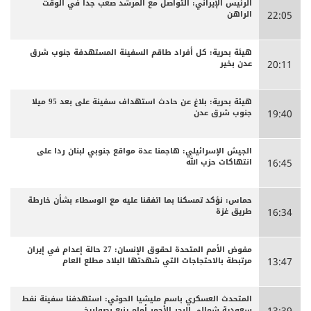
الرئيس الإيراني: التواصل مع المرشد صعب جدا في الوقت
الراهن
22:05
هيئة بحرية: كل أفراد طاقم السفينة المستهدفة جنوب شرق
عدن بخير
20:11
هيئة بحرية: بلاغ عن حادث استهداف سفينة على بعد 95 ميلا
جنوب شرق عدن
19:40
الجيش الإسرائيلي: هاجمنا عدة مواقع جنوبي لبنان ردا على
انتهاكات حزب الله
16:45
حماس: نؤكد تمسكنا بما اتفقنا عليه مع الوسطاء بشأن خارطة
طريق غزة
16:34
مفوض الأمم المتحدة لحقوق الإنسان: 27 حالة إعدام في إيران
مرتبطة بالاحتجاجات التي شهدتها البلاد مطلع العام
13:47
المتحدث العسكري باسم مليشيا الحوثي: استهدفنا سفينة نفط
سعودية شمالي البحر الأحمر أمام ينبع بصواريخ