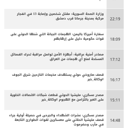
وزارة الصحة السورية: مقتل شخصين وإصابة 13 في انفجار
مركبة بمدينة جرمانا قرب دمشق
22:19
سفارة أميركا باليمن: الهجمات الجبانة التي شنها الحوثي على
قوات حكومية دليل على إرهابهم
18:09
مصادر أمنية عراقية: أجهزة الأمن تواصل مراقبة تحرك الفصائل
المسلحة لمنع أي هجمات من العراق
17:12
قصف صاروخي حوثي يستهدف مخيمات النازحين شرق الجوف
#وكالة_خبر
16:17
مصدر عسكري: مليشيا الحوثي قطعت شبكات الاتصالات الخلوية
على العبر بالتزامن مع الهجوم #وكالة_خبر
15:11
مصدر عسكري: عشرات الشهداء والجرحى ‏في حصيلة أولية جراء
قصف مليشيا الحةثي على معسكرين لقوات الطوارئ التابعة
14:48
في مأرب وحضرموت