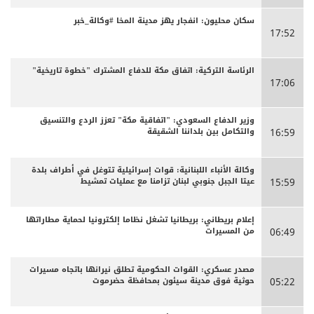
سكان محليون: انفجار يهز مدينة المخا #وكالة_خبر
17:52
الرئاسة التركية: اتفاق مكة للدفاع المشترك "خطوة تاريخية"
17:06
وزير الدفاع السعودي: "اتفاقية مكة" تعزز الردع والتنسيق
والتكامل بين بلداننا الشقيقة
16:59
وكالة الأنباء اللبنانية: قوات إسرائيلية تتوغل في أطراف بلدة
عيتا الجبل جنوبي لبنان تزامنا مع عمليات تمشيط
15:59
إعلام بريطاني: بريطانيا تشغل نظاما إلكترونيا لحماية مطاراتها
من المسيرات
06:49
مصدر عسكري: القوات الحكومية تطلق نيرانها باتجاه مسيرات
حوثية فوق مدينة سيئون بمحافظة حضرموت
05:22