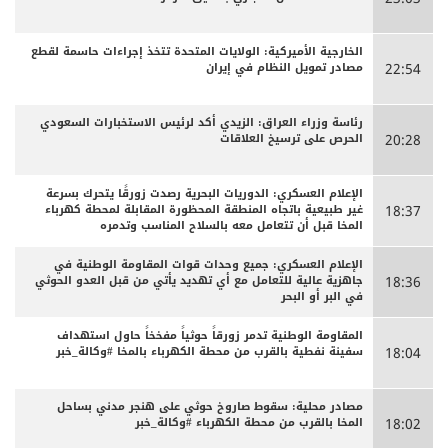
الخارجية الأميركية: الولايات المتحدة تتخذ إجراءات حاسمة لقطع
مصادر تمويل النظام في إيران
22:54
رئاسة وزراء العراق: الزيدي أكد لرئيس الاستخبارات السعودي
الحرص على ترسيخ العلاقات
20:28
الإعلام العسكري: الدوريات البحرية رصدت زورقًا يتحرك بسرعة
غير طبيعية باتجاه المنطقة المحظورة المقابلة لمحطة كهرباء
18:37
المخا قبل أن تتعامل معه بالسلاح المناسب وتدمره
الإعلام العسكري: جميع وحدات قوات المقاومة الوطنية في
جاهزية عالية للتعامل مع أي تهديد يأتي من قبل العدو الحوثي
18:36
في البر أو البحر
المقاومة الوطنية تدمر زورقاً حوثياً مفخخاً حاول استهداف
سفينة نفطية بالقرب من محطة الكهرباء بالمخا #وكالة_خبر
18:04
مصادر محلية: سقوط صاروخ حوثي على هنجر مدني بساحل
المخا بالقرب من محطة الكهرباء #وكالة_خبر
18:02