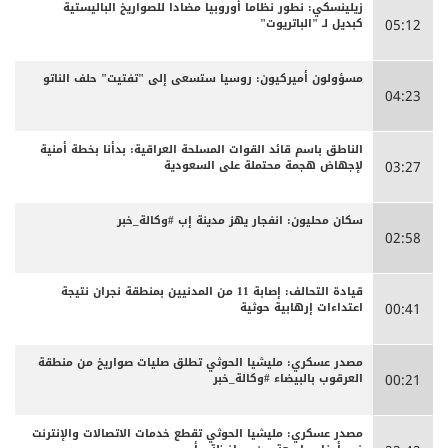
زيلينسكي: نطور نظاما أوروبيا مضادا للصواريخ الباليستية
كبديل لـ "الباتريوت"
05:12
مسؤولون أميركيون: روسيا ستسعى إلى "تفتيت" حلف الناتو
04:23
الناطق باسم قائد القوات المسلحة العراقية: بدأنا بخطة أمنية
لإجهاض هجمة محتملة على السعودية
03:27
سكان محليون: انفجار يهز مدينة إب #وكالة_خبر
02:58
قيادة التحالف: إصابة 11 من المدنيين بمنطقة نجران نتيجة
اعتداءات إرهابية حوثية
00:41
مصدر عسكري: مليشيا الحوثي تطلق صليات صواريخ من منطقة
العرقوب بالبيضاء #وكالة_خبر
00:21
مصدر عسكري: مليشيا الحوثي تقطع خدمات الاتصالات والإنترنت