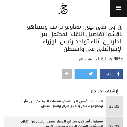
إن بي سي نيوز: معاونو ترامب ونتيناهو
ناقشوا تفاصيل اللقاء المحتمل بين
الطرفين أثناء تواجد رئيس الوزراء
الإسرائيلي في واشنطن
وكالة خبر للأنباء
منذ سنتين
شارك
غرد
إرشيف آخر خبر
المبعوث الأممي إلى اليمن: هجمات الحوثيين على مأرب
وحضرموت تنذر باندلاع صراع واسع النطاق
23:35
مسؤول أميركي: سنرفع الحصار بمجرد الإعلان عن اتفاق
لاستئناف الشحن التجاري بمضيق هرمز
23:03