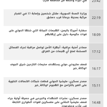
في أجزاء واسعة من محافظة مأرب
23:42
وزارة الصحة السورية: مقتل شخصين وإصابة 13 في انفجار
مركبة بمدينة جرمانا قرب دمشق
22:19
سفارة أميركا باليمن: الهجمات الجبانة التي شنها الحوثي على
قوات حكومية دليل على إرهابهم
18:09
مصادر أمنية عراقية: أجهزة الأمن تواصل مراقبة تحرك الفصائل
المسلحة لمنع أي هجمات من العراق
17:12
قصف صاروخي حوثي يستهدف مخيمات النازحين شرق الجوف
#وكالة_خبر
16:17
مصدر عسكري: مليشيا الحوثي قطعت شبكات الاتصالات الخلوية
على العبر بالتزامن مع الهجوم #وكالة_خبر
15:11
مصدر عسكري: عشرات الشهداء والجرحى ‏في حصيلة أولية جراء
قصف مليشيا الحةثي على معسكرين لقوات الطوارئ التابعة
14:48
في مأرب وحضرموت