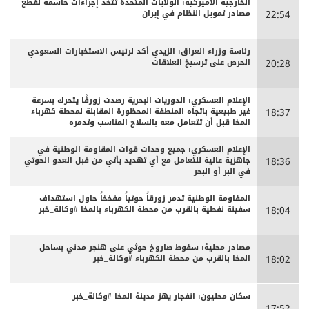
الخارجية الأميركية: الولايات المتحدة تتخذ إجراءات حاسمة لقطع
مصادر تمويل النظام في إيران
22:54
رئاسة وزراء العراق: الزيدي أكد لرئيس الاستخبارات السعودي
الحرص على ترسيخ العلاقات
20:28
الإعلام العسكري: الدوريات البحرية رصدت زورقًا يتحرك بسرعة
غير طبيعية باتجاه المنطقة المحظورة المقابلة لمحطة كهرباء
18:37
المخا قبل أن تتعامل معه بالسلاح المناسب وتدمره
الإعلام العسكري: جميع وحدات قوات المقاومة الوطنية في
جاهزية عالية للتعامل مع أي تهديد يأتي من قبل العدو الحوثي
18:36
في البر أو البحر
المقاومة الوطنية تدمر زورقاً حوثياً مفخخاً حاول استهداف
سفينة نفطية بالقرب من محطة الكهرباء بالمخا #وكالة_خبر
18:04
مصادر محلية: سقوط صاروخ حوثي على هنجر مدني بساحل
المخا بالقرب من محطة الكهرباء #وكالة_خبر
18:02
سكان محليون: انفجار يهز مدينة المخا #وكالة_خبر
17:52