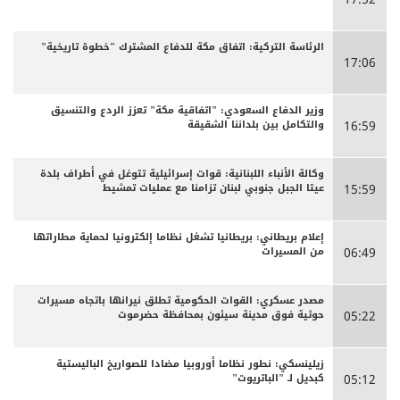
الرئاسة التركية: اتفاق مكة للدفاع المشترك "خطوة تاريخية"
17:06
وزير الدفاع السعودي: "اتفاقية مكة" تعزز الردع والتنسيق
والتكامل بين بلداننا الشقيقة
16:59
وكالة الأنباء اللبنانية: قوات إسرائيلية تتوغل في أطراف بلدة
عيتا الجبل جنوبي لبنان تزامنا مع عمليات تمشيط
15:59
إعلام بريطاني: بريطانيا تشغل نظاما إلكترونيا لحماية مطاراتها
من المسيرات
06:49
مصدر عسكري: القوات الحكومية تطلق نيرانها باتجاه مسيرات
حوثية فوق مدينة سيئون بمحافظة حضرموت
05:22
زيلينسكي: نطور نظاما أوروبيا مضادا للصواريخ الباليستية
كبديل لـ "الباتريوت"
05:12