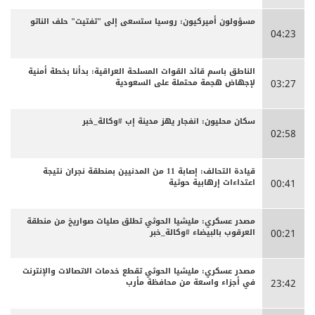
مسؤولون أميركيون: روسيا ستسعى إلى "تفتيت" حلف الناتو
04:23
الناطق باسم قائد القوات المسلحة العراقية: بدأنا بخطة أمنية
لإجهاض هجمة محتملة على السعودية
03:27
سكان محليون: انفجار يهز مدينة إب #وكالة_خبر
02:58
قيادة التحالف: إصابة 11 من المدنيين بمنطقة نجران نتيجة
اعتداءات إرهابية حوثية
00:41
مصدر عسكري: مليشيا الحوثي تطلق صليات صواريخ من منطقة
العرقوب بالبيضاء #وكالة_خبر
00:21
مصدر عسكري: مليشيا الحوثي تقطع خدمات الاتصالات والإنترنت
في أجزاء واسعة من محافظة مأرب
23:42