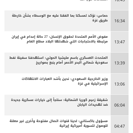
حماس: نؤكد تمسكنا بما اتفقنا عليه مع الوسطاء بشأن خارطة
طريق غزة
16:34
مفوض الأمم المتحدة لحقوق الإنسان: 27 حالة إعدام في إيران
مرتبطة بالاحتجاجات التي شهدتها البلاد مطلع العام
13:47
المتحدث العسكري باسم مليشيا الحوثي: استهدفنا سفينة نفط
سعودية شمالي البحر الأحمر أمام ينبع بصواريخ
13:39
وزير الخارجية السعودي: ندين بأشد العبارات الانتهاكات
الإسرائيلية في غزة
13:06
شقيقة زعيم كوريا الشمالية: سنلجأ إلى خيارات عسكرية جديدة
ضد تهديدات اليابان
06:04
مسؤول باكستاني: لدينا قنوات اتصال مفتوحة وأخرى غير معلنة
للوصول لتسوية أميركية إيرانية
04:47