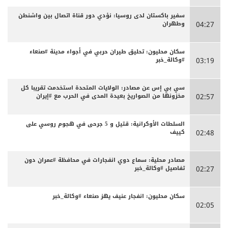
سفير باكستان لدى روسيا: نؤدي دور قناة اتصال بين واشنطن
وطهران
04:27
سكان محليون: تحليق طيران حربي في أجواء مدينة #صنعاء
#وكالة_خبر
03:19
سي بي إس عن مصادر: الولايات المتحدة استخدمت تقريبا كل
مخزونها من الصواريخ بعيدة المدى في الحرب مع #إيران
02:57
السلطات الأوكرانية: قتيل و 5 جرحى في هجوم روسي على
كييف
02:48
مصادر محلية: سماع دوي انفجارات في محافظة #عمران دون
تفاصيل #وكالة_خبر
02:27
سكان محليون: انفجار عنيف يهز صنعاء #وكالة_خبر
02:05