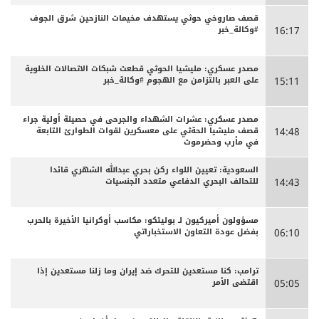
قصف صاروخي حوثي يستهدف مخيمات النازحين شرق الجوف
#وكالة_خبر
16:17
مصدر عسكري: مليشيا الحوثي قطعت شبكات الاتصالات الخلوية
على العبر بالتزامن مع الهجوم #وكالة_خبر
15:11
مصدر عسكري: عشرات الشهداء والجرحى ‏في حصيلة أولية جراء
قصف مليشيا الحةثي على معسكرين لقوات الطوارئ التابعة
14:48
في مأرب وحضرموت
السعودية: تعيين اللواء ركن بحري عبدالله الشهري قائدا
للتحالف البحري الدفاعي متعدد الجنسيات
14:43
مسؤولون أميركيون لـ بوليتكو: مكاسب أوكرانيا الأخيرة بالحرب
بفضل عودة التعاون الاستخباراتي
06:10
ترامب: كنا مستعدين للتحرك ضد إيران وما زلنا مستعدين إذا
اقتضى الأمر
05:05