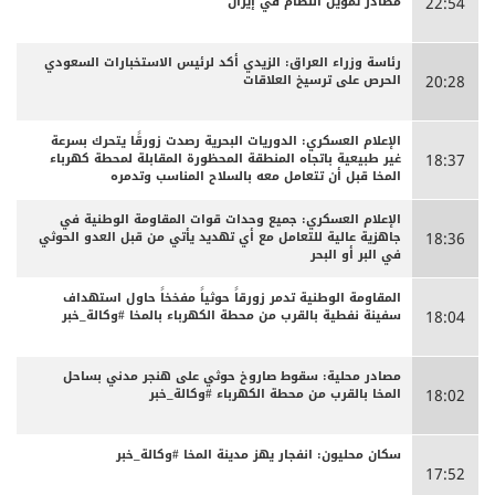
مصادر تمويل النظام في إيران
22:54
رئاسة وزراء العراق: الزيدي أكد لرئيس الاستخبارات السعودي
الحرص على ترسيخ العلاقات
20:28
الإعلام العسكري: الدوريات البحرية رصدت زورقًا يتحرك بسرعة
غير طبيعية باتجاه المنطقة المحظورة المقابلة لمحطة كهرباء
18:37
المخا قبل أن تتعامل معه بالسلاح المناسب وتدمره
الإعلام العسكري: جميع وحدات قوات المقاومة الوطنية في
جاهزية عالية للتعامل مع أي تهديد يأتي من قبل العدو الحوثي
18:36
في البر أو البحر
المقاومة الوطنية تدمر زورقاً حوثياً مفخخاً حاول استهداف
سفينة نفطية بالقرب من محطة الكهرباء بالمخا #وكالة_خبر
18:04
مصادر محلية: سقوط صاروخ حوثي على هنجر مدني بساحل
المخا بالقرب من محطة الكهرباء #وكالة_خبر
18:02
سكان محليون: انفجار يهز مدينة المخا #وكالة_خبر
17:52