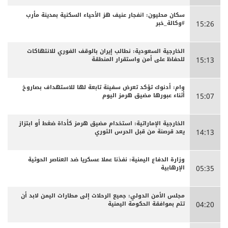
سكان محليون: انفجار عنيف هز الأحياء السكنية بمدينة مأرب
#وكالة_خبر
15:26
الخارجية السعودية: نطالب إيران بالوقف الفوري للانتهاكات
للحفاظ على أمن واستقرار المنطقة
15:13
وام: أدنوك تؤكد تعرض سفينة تابعة لها للاستهداف بصاروخ
أثناء عبورها مضيق هرمز اليوم
15:07
الخارجية الإماراتية: استخدام مضيق هرمز كأداة ضغط أو ابتزاز
يعد قرصنة من قبل الحرس الثوري
14:13
وزارة الدفاع اليمنية: نفذنا عملا عسكريا ضد العناصر الحوثية
الإرهابية
05:35
مجلس الأمن الدولي: جميع الرحلات إلى مطارات اليمن لابد أن
تتم بموافقة الحكومة اليمنية
04:20