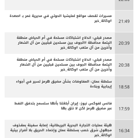
مسيرات تقصف مواقع لمليشيا الحوثي في مديرية غمر بـ #صعدة
#وكالة_خبر
21:49
مصدر قبلي: اندلاع اشتباكات مسلحة في أم الحياض منطقة
اليتمة محافظة #الجوف بين مسلحين قبليين من آل الشعار
20:39
وآخرين من آل متعب #وكالة_خبر
مصدر قبلي: اندلاع اشتباكات مسلحة في أم الحياض منطقة
اليتمة محافظة الجوف بين مسلحين قبليين من آل الشعار
20:38
وأخرين من آل متعب #وكالة_خبر
سلطنة عمان: المفاوضات بشأن مضيق هرمز تسير في أجواء
إيجابية وبناءة
18:58
فانس لفوكس نيوز: إيران أبلغتنا بأنها ستسمح بتدفق النفط
عبر مضيق هرمز لكن لا نثق بها
17:59
هيئة عمليات التجارة البحرية البريطانية: إصابة سفينة بمقذوف
مجهول شرق خصب بسلطنة عمان وإخماد الحريق بلا أضرار بيئية
16:34
#وكالة_خبر