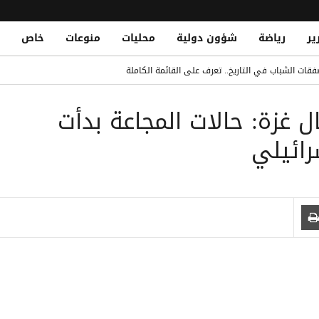
ير
رياضة
شؤون دولية
محليات
منوعات
خاص
قات الشباب في التاريخ.. تعرف على القائمة الكاملة
Yemeni National Fatally Stabbed in Somal
زة: حالات المجاعة بدأت
الدو يتصدر القائمة بفارق كبير
سرائيلي
 الصومال أثناء أدائه صلاة الجمعة