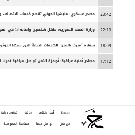
مصدر عسكري: مليشيا الحوثي تقطع خدمات الاتصالات وا
23:42
وزارة الصحة السورية: مقتل شخصين وإصابة 13 في انفجار مركبة بمدينة جرمانا قرب دمشق
22:19
سفارة أميركا باليمن: الهجمات الجبانة التي شنها الحو
18:09
مصادر أمنية عراقية: أجهزة الأمن تواصل مراقبة تحرك 
17:12
English
أخبار وتقارير
رياضة
شؤون دولية
من نحن
تواصل معنا
سياسة الخصوصية