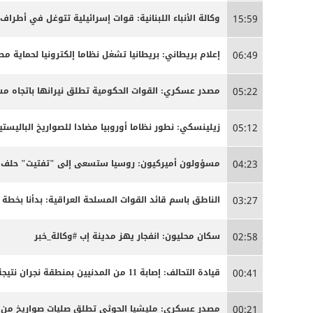
وكالة الأنباء اللبنانية: قوات إسرائيلية تتوغل في أطراف
15:59
إعلام بريطاني: بريطانيا تشغل نظاما إلكترونيا لحماية م
06:49
مصدر عسكري: القوات الحكومية تطلق نيرانها باتجاه 
05:22
زيلينسكي: نطور نظاما أوروبيا مضادا للصواريخ الباليستية
05:12
مسؤولون أميركيون: روسيا ستسعى إلى "تفتيت" حلف ال
04:23
الناطق باسم قائد القوات المسلحة العراقية: بدأنا بخ
03:27
سكان محليون: انفجار يهز مدينة إب #وكالة_خبر
02:58
قيادة التحالف: إصابة 11 من المدنيين بمنطقة نجران نتيجة اعتداءات إرهابية حوثية
00:41
مصدر عسكري: مليشيا الحوثي تطلق صليات صواريخ من من
00:21