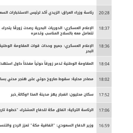
رئاسة وزراء العراق: الزيدي أكد لرئيس الاستخبارات الس
20:28
الإعلام العسكري: الدوريات البحرية رصدت زورقًا يتحرك
18:37
تتعامل معه بالسلاح المناسب وتدمره
الإعلام العسكري: جميع وحدات قوات المقاومة الوطنية
18:36
البحر
المقاومة الوطنية تدمر زورقاً حوثياً مفخخاً حاول استه
18:04
مصادر محلية: سقوط صاروخ حوثي على هنجر مدني بساحل 
18:02
سكان محليون: انفجار يهز مدينة المخا #وكالة_خبر
17:52
الرئاسة التركية: اتفاق مكة للدفاع المشترك "خطوة تاري
17:06
وزير الدفاع السعودي: "اتفاقية مكة" تعزز الردع والتنسي
16:59