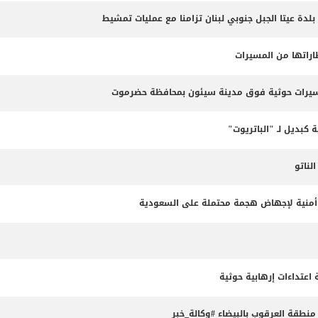
 بلدة عيتا الجبل جنوبي لبنان تزامنا مع عمليات تمشيط
طاراتها من المسيرات
مسيرات حوثية فوق مدينة سيئون بمحافظة حضرموت
 كبديل لـ "الباتريوت"
ناتو
طة أمنية لإجهاض هجمة محتملة على السعودية
طقة العرقوب بالبيضاء #وكالة_خبر