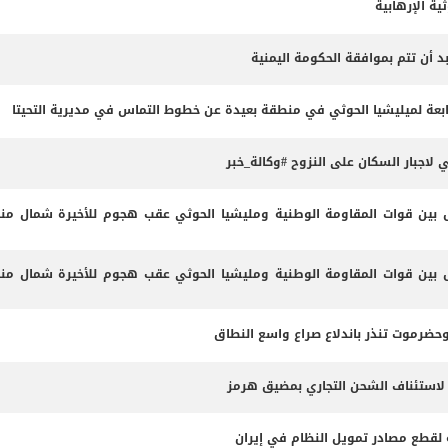
ية الإرهابية
د أن تتم بموافقة الحكومة اليمنية
عة لميليشيا الحوثي في منطقة بعيدة عن خطوط التماس في مديرية التحيتا
اجبار السكان على النزوح #وكالة_خبر
ين قوات المقاومة الوطنية ومليشيا الحوثي عقب هجوم للأخيرة شمال من
ين قوات المقاومة الوطنية ومليشيا الحوثي عقب هجوم للأخيرة شمال من
وحضرموت تنذر باندلاع صراع واسع النطاق
 لاستئناف الشحن التجاري بمضيق هرمز
مة لقطع مصادر تمويل النظام في إيران