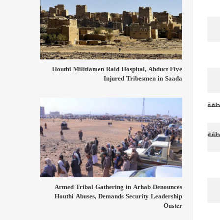
Houthi Militiamen Raid Hospital, Abduct Five
Injured Tribesmen in Saada
طقة
طقة
Armed Tribal Gathering in Arhab Denounces
Houthi Abuses, Demands Security Leadership
Ouster