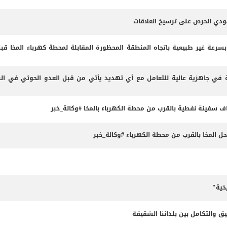
عودي الحرص على ترسيخ العلاقات
 بسرعة غير طبيعية باتجاه المنطقة المحظورة المقابلة لمحطة كهرباء المخا قب
 في جاهزية عالية للتعامل مع أي تهديد يأتي من قبل العدو الحوثي في البر
داف سفينة نفطية بالقرب من محطة الكهرباء بالمخا #وكالة_خبر
المخا بالقرب من محطة الكهرباء #وكالة_خبر
خية"
ق والتكامل بين بلداننا الشقيقة