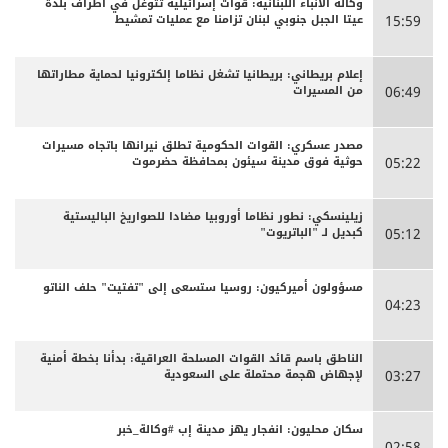
وكالة الأنباء اللبنانية: قوات إسرائيلية تتوغل في أطراف بلدة
عيتا الجبل جنوبي لبنان تزامنا مع عمليات تمشيط
15:59
إعلام بريطاني: بريطانيا تشغل نظاما إلكترونيا لحماية مطاراتها
من المسيرات
06:49
مصدر عسكري: القوات الحكومية تطلق نيرانها باتجاه مسيرات
حوثية فوق مدينة سيئون بمحافظة حضرموت
05:22
زيلينسكي: نطور نظاما أوروبيا مضادا للصواريخ الباليستية
كبديل لـ "الباتريوت"
05:12
مسؤولون أميركيون: روسيا ستسعى إلى "تفتيت" حلف الناتو
04:23
الناطق باسم قائد القوات المسلحة العراقية: بدأنا بخطة أمنية
لإجهاض هجمة محتملة على السعودية
03:27
سكان محليون: انفجار يهز مدينة إب #وكالة_خبر
02:58