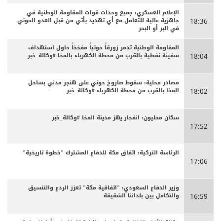
الإعلام العسكري: جميع وحدات قوات المقاومة الوطنية في
جاهزية عالية للتعامل مع أي تهديد يأتي من قبل العدو الحوثي
18:36
في البر أو البحر
المقاومة الوطنية تدمر زورقاً حوثياً مفخخاً حاول استهداف
سفينة نفطية بالقرب من محطة الكهرباء بالمخا #وكالة_خبر
18:04
مصادر محلية: سقوط صاروخ حوثي على هنجر مدني بساحل
المخا بالقرب من محطة الكهرباء #وكالة_خبر
18:02
سكان محليون: انفجار يهز مدينة المخا #وكالة_خبر
17:52
الرئاسة التركية: اتفاق مكة للدفاع المشترك "خطوة تاريخية"
17:06
وزير الدفاع السعودي: "اتفاقية مكة" تعزز الردع والتنسيق
والتكامل بين بلداننا الشقيقة
16:59