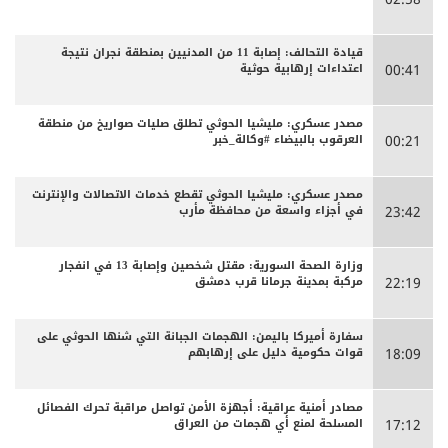
قيادة التحالف: إصابة 11 من المدنيين بمنطقة نجران نتيجة
اعتداءات إرهابية حوثية
00:41
مصدر عسكري: مليشيا الحوثي تطلق صليات صواريخ من منطقة
العرقوب بالبيضاء #وكالة_خبر
00:21
مصدر عسكري: مليشيا الحوثي تقطع خدمات الاتصالات والإنترنت
في أجزاء واسعة من محافظة مأرب
23:42
وزارة الصحة السورية: مقتل شخصين وإصابة 13 في انفجار
مركبة بمدينة جرمانا قرب دمشق
22:19
سفارة أميركا باليمن: الهجمات الجبانة التي شنها الحوثي على
قوات حكومية دليل على إرهابهم
18:09
مصادر أمنية عراقية: أجهزة الأمن تواصل مراقبة تحرك الفصائل
المسلحة لمنع أي هجمات من العراق
17:12