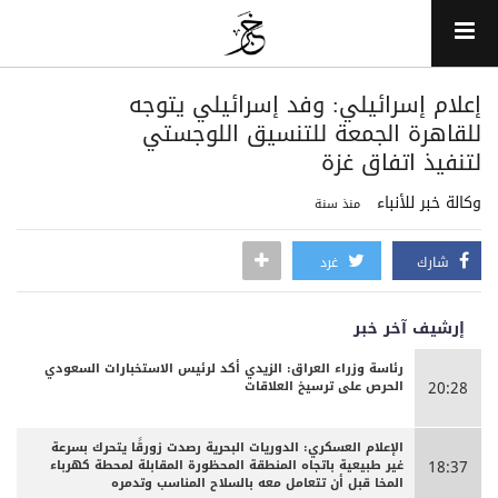
إعلام إسرائيلي: وفد إسرائيلي يتوجه
للقاهرة الجمعة للتنسيق اللوجستي
لتنفيذ اتفاق غزة
وكالة خبر للأنباء
منذ سنة
شارك
غرد
إرشيف آخر خبر
رئاسة وزراء العراق: الزيدي أكد لرئيس الاستخبارات السعودي
الحرص على ترسيخ العلاقات
20:28
الإعلام العسكري: الدوريات البحرية رصدت زورقًا يتحرك بسرعة
غير طبيعية باتجاه المنطقة المحظورة المقابلة لمحطة كهرباء
18:37
المخا قبل أن تتعامل معه بالسلاح المناسب وتدمره