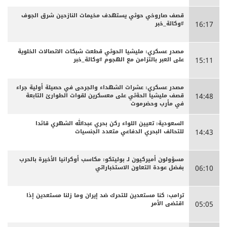
قصف صاروخي حوثي يستهدف مخيمات النازحين شرق الجوف
#وكالة_خبر
16:17
مصدر عسكري: مليشيا الحوثي قطعت شبكات الاتصالات الخلوية
على العبر بالتزامن مع الهجوم #وكالة_خبر
15:11
مصدر عسكري: عشرات الشهداء والجرحى ‏في حصيلة أولية جراء
قصف مليشيا الحةثي على معسكرين لقوات الطوارئ التابعة
14:48
في مأرب وحضرموت
السعودية: تعيين اللواء ركن بحري عبدالله الشهري قائدا
للتحالف البحري الدفاعي متعدد الجنسيات
14:43
مسؤولون أميركيون لـ بوليتكو: مكاسب أوكرانيا الأخيرة بالحرب
بفضل عودة التعاون الاستخباراتي
06:10
ترامب: كنا مستعدين للتحرك ضد إيران وما زلنا مستعدين إذا
اقتضى الأمر
05:05