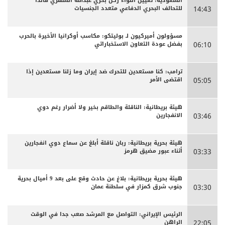
السعودية: تعيين اللواء ركن بحري عبدالله الشهري قائدا
للتحالف البحري الدفاعي متعدد الجنسيات
14:43
مسؤولون أميركيون لـ بوليتكو: مكاسب أوكرانيا الأخيرة بالحرب
بفضل عودة التعاون الاستخباراتي
06:10
ترامب: كنا مستعدين للتحرك ضد إيران وما زلنا مستعدين إذا
اقتضى الأمر
05:05
هيئة بريطانية: الناقلة والطاقم بخير ولا أضرار رغم دوي
الانفجارين
03:46
هيئة بحرية بريطانية: ربان ناقلة أبلغ عن سماع دوي انفجارين
أثناء عبور مضيق هرمز
03:33
هيئة بحرية بريطانية: بلاغ عن حادث وقع على بعد 9 أميال بحرية
جنوب شرق كمزار في سلطنة عمان
03:30
الرئيس الإيراني: التواصل مع المرشد صعب جدا في الوقت
الراهن
22:05