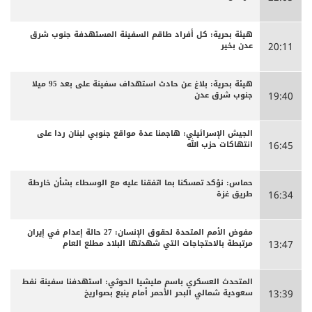
هيئة بحرية: كل أفراد طاقم السفينة المستهدفة جنوب شرق
عدن بخير
20:11
هيئة بحرية: بلاغ عن حادث استهداف سفينة على بعد 95 ميلا
جنوب شرق عدن
19:40
الجيش الإسرائيلي: هاجمنا عدة مواقع جنوبي لبنان ردا على
انتهاكات حزب الله
16:45
حماس: نؤكد تمسكنا بما اتفقنا عليه مع الوسطاء بشأن خارطة
طريق غزة
16:34
مفوض الأمم المتحدة لحقوق الإنسان: 27 حالة إعدام في إيران
مرتبطة بالاحتجاجات التي شهدتها البلاد مطلع العام
13:47
المتحدث العسكري باسم مليشيا الحوثي: استهدفنا سفينة نفط
سعودية شمالي البحر الأحمر أمام ينبع بصواريخ
13:39