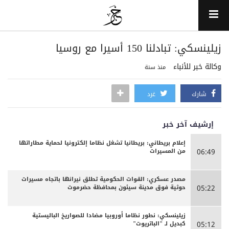
زيلينسكي: تبادلنا 150 أسيرا مع روسيا
وكالة خبر للأنباء
منذ سنة
شارك
غرد
إرشيف آخر خبر
إعلام بريطاني: بريطانيا تشغل نظاما إلكترونيا لحماية مطاراتها
من المسيرات
06:49
مصدر عسكري: القوات الحكومية تطلق نيرانها باتجاه مسيرات
حوثية فوق مدينة سيئون بمحافظة حضرموت
05:22
زيلينسكي: نطور نظاما أوروبيا مضادا للصواريخ الباليستية
كبديل لـ "الباتريوت"
05:12