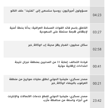
مسؤولون أميركيون: روسيا ستسعى إلى "تفتيت" حلف الناتو
04:23
الناطق باسم قائد القوات المسلحة العراقية: بدأنا بخطة أمنية
لإجهاض هجمة محتملة على السعودية
03:27
سكان محليون: انفجار يهز مدينة إب #وكالة_خبر
02:58
قيادة التحالف: إصابة 11 من المدنيين بمنطقة نجران نتيجة
اعتداءات إرهابية حوثية
00:41
مصدر عسكري: مليشيا الحوثي تطلق صليات صواريخ من منطقة
العرقوب بالبيضاء #وكالة_خبر
00:21
مصدر عسكري: مليشيا الحوثي تقطع خدمات الاتصالات والإنترنت
في أجزاء واسعة من محافظة مأرب
23:42