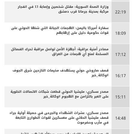
وزارة الصحة السورية: مقتل شخصين وإصابة 13 في انفجار
مركبة بمدينة جرمانا قرب دمشق
22:19
سفارة أميركا باليمن: الهجمات الجبانة التي شنها الحوثي على
قوات حكومية دليل على إرهابهم
18:09
مصادر أمنية عراقية: أجهزة الأمن تواصل مراقبة تحرك الفصائل
المسلحة لمنع أي هجمات من العراق
17:12
قصف صاروخي حوثي يستهدف مخيمات النازحين شرق الجوف
#وكالة_خبر
16:17
مصدر عسكري: مليشيا الحوثي قطعت شبكات الاتصالات الخلوية
على العبر بالتزامن مع الهجوم #وكالة_خبر
15:11
مصدر عسكري: عشرات الشهداء والجرحى ‏في حصيلة أولية جراء
قصف مليشيا الحةثي على معسكرين لقوات الطوارئ التابعة
14:48
في مأرب وحضرموت