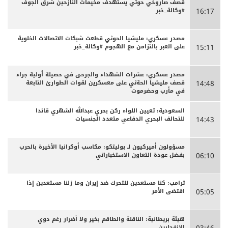
قصف صاروخي حوثي يستهدف مخيمات النازحين شرق الجوف
#وكالة_خبر
16:17
مصدر عسكري: مليشيا الحوثي قطعت شبكات الاتصالات الخلوية
على العبر بالتزامن مع الهجوم #وكالة_خبر
15:11
مصدر عسكري: عشرات الشهداء والجرحى ‏في حصيلة أولية جراء
قصف مليشيا الحةثي على معسكرين لقوات الطوارئ التابعة
14:48
في مأرب وحضرموت
السعودية: تعيين اللواء ركن بحري عبدالله الشهري قائدا
للتحالف البحري الدفاعي متعدد الجنسيات
14:43
مسؤولون أميركيون لـ بوليتكو: مكاسب أوكرانيا الأخيرة بالحرب
بفضل عودة التعاون الاستخباراتي
06:10
ترامب: كنا مستعدين للتحرك ضد إيران وما زلنا مستعدين إذا
اقتضى الأمر
05:05
هيئة بريطانية: الناقلة والطاقم بخير ولا أضرار رغم دوي
الانفجارين