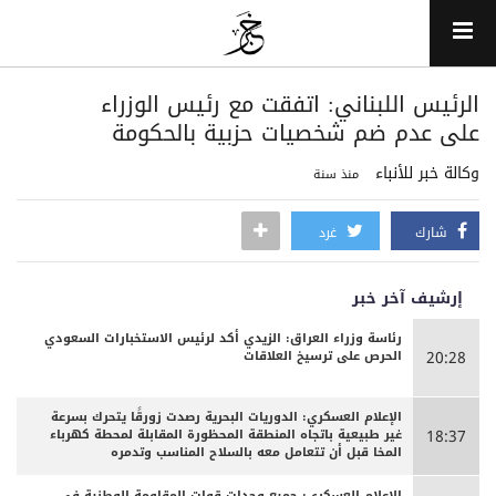
الرئيس اللبناني: اتفقت مع رئيس الوزراء
على عدم ضم شخصيات حزبية بالحكومة
وكالة خبر للأنباء
منذ سنة
شارك
غرد
إرشيف آخر خبر
رئاسة وزراء العراق: الزيدي أكد لرئيس الاستخبارات السعودي
الحرص على ترسيخ العلاقات
20:28
الإعلام العسكري: الدوريات البحرية رصدت زورقًا يتحرك بسرعة
غير طبيعية باتجاه المنطقة المحظورة المقابلة لمحطة كهرباء
18:37
المخا قبل أن تتعامل معه بالسلاح المناسب وتدمره
الإعلام العسكري: جميع وحدات قوات المقاومة الوطنية في