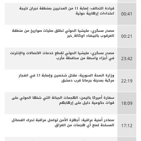
قيادة التحالف: إصابة 11 من المدنيين بمنطقة نجران نتيجة
اعتداءات إرهابية حوثية
00:41
مصدر عسكري: مليشيا الحوثي تطلق صليات صواريخ من منطقة
العرقوب بالبيضاء #وكالة_خبر
00:21
مصدر عسكري: مليشيا الحوثي تقطع خدمات الاتصالات والإنترنت
في أجزاء واسعة من محافظة مأرب
23:42
وزارة الصحة السورية: مقتل شخصين وإصابة 13 في انفجار
مركبة بمدينة جرمانا قرب دمشق
22:19
سفارة أميركا باليمن: الهجمات الجبانة التي شنها الحوثي على
قوات حكومية دليل على إرهابهم
18:09
مصادر أمنية عراقية: أجهزة الأمن تواصل مراقبة تحرك الفصائل
المسلحة لمنع أي هجمات من العراق
17:12