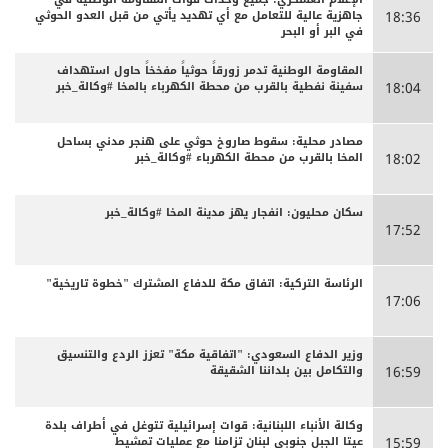
جاهزية عالية للتعامل مع أي تهديد يأتي من قبل العدو الحوثي
18:36
في البر أو البحر
المقاومة الوطنية تدمر زورقاً حوثياً مفخخاً حاول استهداف
سفينة نفطية بالقرب من محطة الكهرباء بالمخا #وكالة_خبر
18:04
مصادر محلية: سقوط صاروخ حوثي على هنجر مدني بساحل
المخا بالقرب من محطة الكهرباء #وكالة_خبر
18:02
سكان محليون: انفجار يهز مدينة المخا #وكالة_خبر
17:52
الرئاسة التركية: اتفاق مكة للدفاع المشترك "خطوة تاريخية"
17:06
وزير الدفاع السعودي: "اتفاقية مكة" تعزز الردع والتنسيق
والتكامل بين بلداننا الشقيقة
16:59
وكالة الأنباء اللبنانية: قوات إسرائيلية تتوغل في أطراف بلدة
عيتا الجبل جنوبي لبنان تزامنا مع عمليات تمشيط
15:59