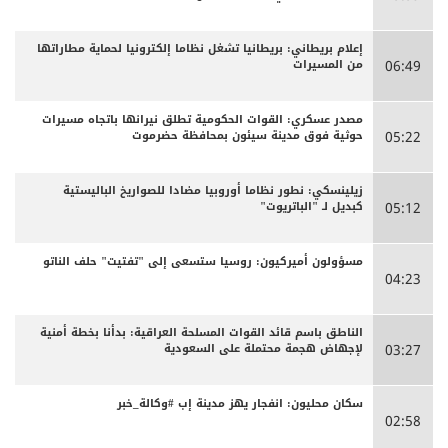
إعلام بريطاني: بريطانيا تشغل نظاما إلكترونيا لحماية مطاراتها
من المسيرات
06:49
مصدر عسكري: القوات الحكومية تطلق نيرانها باتجاه مسيرات
حوثية فوق مدينة سيئون بمحافظة حضرموت
05:22
زيلينسكي: نطور نظاما أوروبيا مضادا للصواريخ الباليستية
كبديل لـ "الباتريوت"
05:12
مسؤولون أميركيون: روسيا ستسعى إلى "تفتيت" حلف الناتو
04:23
الناطق باسم قائد القوات المسلحة العراقية: بدأنا بخطة أمنية
لإجهاض هجمة محتملة على السعودية
03:27
سكان محليون: انفجار يهز مدينة إب #وكالة_خبر
02:58