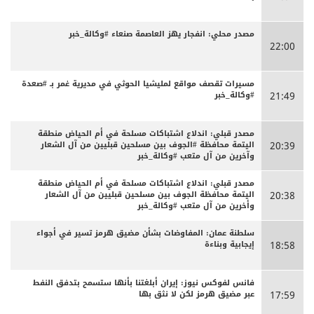
مصدر محلي: انفجار يهز العاصمة صنعاء #وكالة_خبر
22:00
مسيرات تقصف مواقع لمليشيا الحوثي في مديرية غمر بـ #صعدة
#وكالة_خبر
21:49
مصدر قبلي: اندلاع اشتباكات مسلحة في أم الحياض منطقة
اليتمة محافظة #الجوف بين مسلحين قبليين من آل الشعار
20:39
وآخرين من آل متعب #وكالة_خبر
مصدر قبلي: اندلاع اشتباكات مسلحة في أم الحياض منطقة
اليتمة محافظة الجوف بين مسلحين قبليين من آل الشعار
20:38
وأخرين من آل متعب #وكالة_خبر
سلطنة عمان: المفاوضات بشأن مضيق هرمز تسير في أجواء
إيجابية وبناءة
18:58
فانس لفوكس نيوز: إيران أبلغتنا بأنها ستسمح بتدفق النفط
عبر مضيق هرمز لكن لا نثق بها
17:59