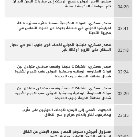
مجلس الأمن الدولي: جميع الرحلات إلى مطارات اليمن لابد أن
تتم بموافقة الحكومة اليمنية
04:20
مصدر عسكري: القوات الحكومية تسقط طائرة مسيّرة تابعة
لميليشيا الحوثي في منطقة بعيدة عن خطوط التماس في
03:41
مديرية التحيتا
مصدر عسكري: مليشيا الحوثي تقصف قرى جنوب الجراحي لاجبار
السكان على النزوح #وكالة_خبر
03:18
مصدر عسكري: اشتباكات عنيفة وقصف مدفعي متبادل بين
قوات المقاومة الوطنية ومليشيا الحوثي عقب هجوم للأخيرة
02:24
شمال منطقة الحيمة جنوب الحديدة
مصدر عسكري: اشتباكات عنيفة وقصف مدفعي متبادل بين
قوات المقاومة الوطنية ومليشيا الحوثي عقب هجوم للأخيرة
02:20
شمال منطقة الحيمة جنوب الحديدة
المبعوث الأممي إلى اليمن: هجمات الحوثيين على مأرب
وحضرموت تنذر باندلاع صراع واسع النطاق
23:35
مسؤول أميركي: سنرفع الحصار بمجرد الإعلان عن اتفاق
لاستئناف الشحن التجاري بمضيق هرمز