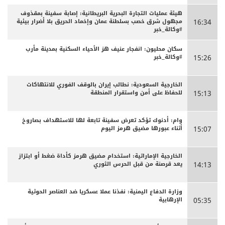
هيئة عمليات التجارة البحرية البريطانية: إصابة سفينة بمقذوف
مجهول شرق خصب بسلطنة عمان وإخماد الحريق بلا أضرار بيئية
16:34
#وكالة_خبر
سكان محليون: انفجار عنيف هز الأحياء السكنية بمدينة مأرب
#وكالة_خبر
15:26
الخارجية السعودية: نطالب إيران بالوقف الفوري للانتهاكات
للحفاظ على أمن واستقرار المنطقة
15:13
وام: أدنوك تؤكد تعرض سفينة تابعة لها للاستهداف بصاروخ
أثناء عبورها مضيق هرمز اليوم
15:07
الخارجية الإماراتية: استخدام مضيق هرمز كأداة ضغط أو ابتزاز
يعد قرصنة من قبل الحرس الثوري
14:13
وزارة الدفاع اليمنية: نفذنا عملا عسكريا ضد العناصر الحوثية
الإرهابية
05:35