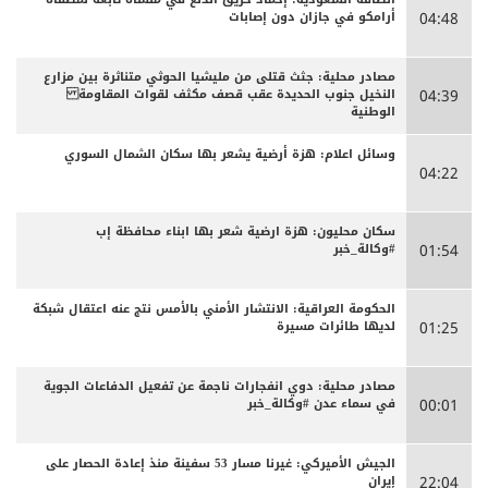
أرامكو في جازان دون إصابات
04:48
مصادر محلية: جثث قتلى من مليشيا الحوثي متناثرة بين مزارع
النخيل جنوب الحديدة عقب قصف مكثف لقوات المقاومة
04:39
الوطنية
وسائل اعلام: هزة أرضية يشعر بها سكان الشمال السوري
04:22
سكان محليون: هزة ارضية شعر بها ابناء محافظة إب
#وكالة_خبر
01:54
الحكومة العراقية: الانتشار الأمني بالأمس نتج عنه اعتقال شبكة
لديها طائرات مسيرة
01:25
مصادر محلية: دوي انفجارات ناجمة عن تفعيل الدفاعات الجوية
في سماء عدن #وكالة_خبر
00:01
الجيش الأميركي: غيرنا مسار 53 سفينة منذ إعادة الحصار على
إيران
22:04