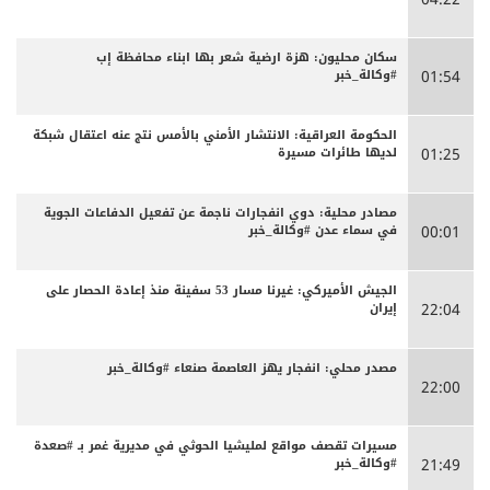
سكان محليون: هزة ارضية شعر بها ابناء محافظة إب
#وكالة_خبر
01:54
الحكومة العراقية: الانتشار الأمني بالأمس نتج عنه اعتقال شبكة
لديها طائرات مسيرة
01:25
مصادر محلية: دوي انفجارات ناجمة عن تفعيل الدفاعات الجوية
في سماء عدن #وكالة_خبر
00:01
الجيش الأميركي: غيرنا مسار 53 سفينة منذ إعادة الحصار على
إيران
22:04
مصدر محلي: انفجار يهز العاصمة صنعاء #وكالة_خبر
22:00
مسيرات تقصف مواقع لمليشيا الحوثي في مديرية غمر بـ #صعدة
#وكالة_خبر
21:49