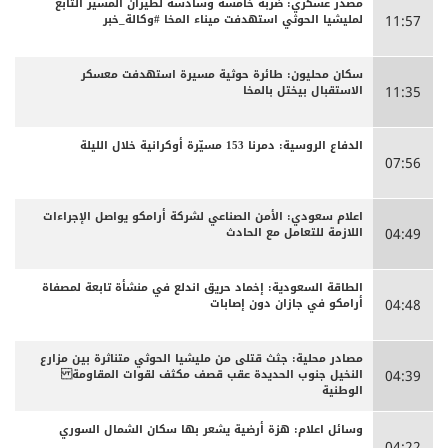
مصدر عسكري: ضربة خامسة وسادسة لطيران المسير التابع
لمليشيا الحوثي استهدفت ميناء المخا #وكالة_خبر
11:57
سكان محليون: طائرة حوثية مسيرة استهدفت معسكر
الاستقبال بيختل بالمخا
11:35
الدفاع الروسية: دمرنا 153 مسيّرة أوكرانية خلال الليلة
07:56
اعلام سعودي: الأمن الصناعي لشركة أرامكو يواصل الإجراءات
اللازمة للتعامل مع الحادث
04:49
الطاقة السعودية: إخماد حريق اندلع في منشأة تابعة لمصفاة
أرامكو في جازان دون إصابات
04:48
مصادر محلية: جثث قتلى من مليشيا الحوثي متناثرة بين مزارع
النخيل جنوب الحديدة عقب قصف مكثف لقوات المقاومة
04:39
الوطنية
وسائل اعلام: هزة أرضية يشعر بها سكان الشمال السوري
04:22