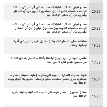
مصدر قبلي: اندلاع اشتباكات مسلحة في أم الحياض منطقة
اليتمة محافظة #الجوف بين مسلحين قبليين من آل الشعار
20:39
وآخرين من آل متعب #وكالة_خبر
مصدر قبلي: اندلاع اشتباكات مسلحة في أم الحياض منطقة
اليتمة محافظة الجوف بين مسلحين قبليين من آل الشعار
20:38
وأخرين من آل متعب #وكالة_خبر
سلطنة عمان: المفاوضات بشأن مضيق هرمز تسير في أجواء
إيجابية وبناءة
18:58
فانس لفوكس نيوز: إيران أبلغتنا بأنها ستسمح بتدفق النفط
عبر مضيق هرمز لكن لا نثق بها
17:59
هيئة عمليات التجارة البحرية البريطانية: إصابة سفينة بمقذوف
مجهول شرق خصب بسلطنة عمان وإخماد الحريق بلا أضرار بيئية
16:34
#وكالة_خبر
سكان محليون: انفجار عنيف هز الأحياء السكنية بمدينة مأرب
#وكالة_خبر
15:26