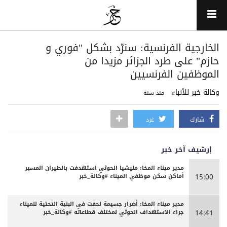
‏الخارجية الفرنسية: سنرّد بشكل "فوري و
حازم" على طرد الجزائر مزيدا من
الموظفين الفرنسيين
وكالة خبر للأنباء
منذ سنة
شارك
غرد
إرشيف آخر خبر
مدير ميناء المخا: مليشيا الحوثي استهدفت بالطيران المسير
أماكن سكن موظفي الميناء #وكالة_خبر
15:00
مدير ميناء المخا: أضرار جسيمة لحقت في البنية التحتية للميناء
جراء الاستهداف الحوثي لمختلف قطاعاته #وكالة_خبر
14:41