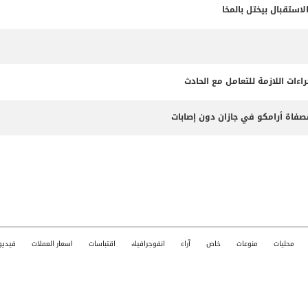
ستقبال بيختل بالمخا
ءات اللازمة للتعامل مع الحادث
صفاة أرامكو في جازان دون إصابات
محليات
منوعات
خاص
آراء
انفوجرافيك
اقتباسات
اسعار العملات
فيديو