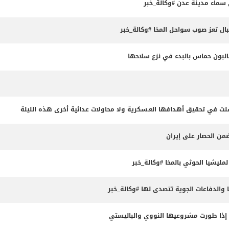
سماء مدينة عدن #وكالة_خبر
ال تعز صوب سواحل المخا #وكالة_خبر
ون حماس بالبدء في نزع سلاحها
ت في تحقيق أهدافها العـسكرية ولا محاولات عدائية أخرى هذه الليلة
ضمن الحصار على إيران
ليشيا الحوثي بالمخا #وكالة_خبر
 والدفاعات الجوية تتصدى لها #وكالة_خبر