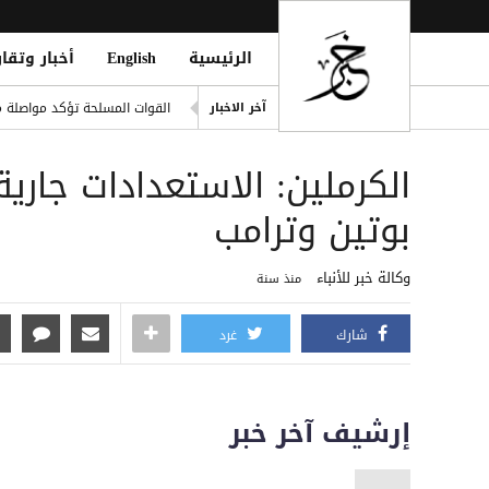
الرئيسية
English
أخبار وتقار
مالديني يكشف: جوارديولا كاد ي
آخر الاخبار
القوات المسلحة تؤكد مواصلة م
on Lawyer and Family in Amran
الكرملين: الاستعدادات جارية
مانشستر سيتي يطلب تومي مار
ترامب يراهن على الضغط الاقت
بوتين وترامب
نقابة المحامين اليمنيين تدين
وكالة خبر للأنباء
منذ سنة
شارك
غرد
إرشيف آخر خبر