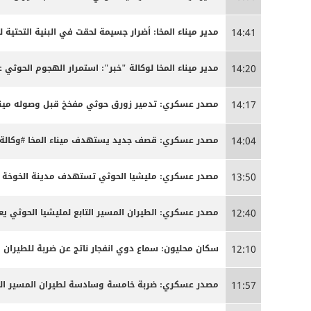
مدير ميناء المخا: أضرار جسيمة لحقت في البنية التحتية 
14:41
مدير ميناء المخا لوكالة "خبر": استمرار الهجوم الحوثي 
14:20
مصدر عسكري: تدمير زورق حوثي مفخخ قبل وصوله ميناء 
14:17
مصدر عسكري: قصف جديد يستهدف ميناء المخا #وكالة_
14:04
مصدر عسكري: مليشيا الحوثي تستهدف مدينة الخوخة بص
13:50
مصدر عسكري: الطيران المسير التابع لمليشيا الحوثي يعا
12:40
سكان محليون: سماع دوي انفجار ناتج عن ضربة للطيران الم
12:10
مصدر عسكري: ضربة خامسة وسادسة لطيران المسير التاب
11:57