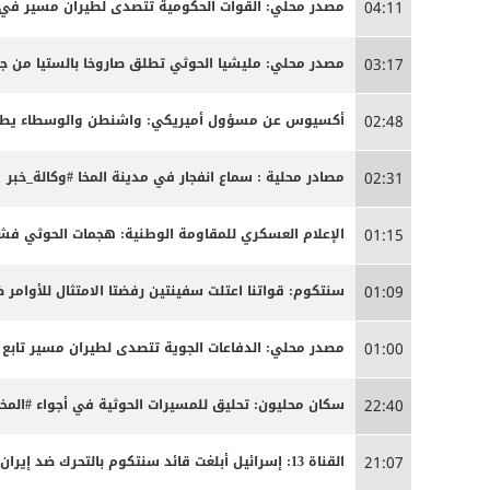
مصدر محلي: القوات الحكومية تتصدى لطيران مسير في 
04:11
مصدر محلي: مليشيا الحوثي تطلق صاروخا بالستيا من جب
03:17
أكسيوس عن مسؤول أميريكي: واشنطن والوسطاء يطالب
02:48
مصادر محلية : سماع انفجار في مدينة المخا #وكالة_خبر
02:31
الإعلام العسكري للمقاومة الوطنية: هجمات الحوثي فشل
01:15
سنتكوم: قواتنا اعتلت سفينتين رفضتا الامتثال للأوامر 
01:09
مصدر محلي: الدفاعات الجوية تتصدى لطيران مسير تابع لم
01:00
سكان محليون: تحليق للمسيرات الحوثية في أجواء #المخا
22:40
القناة 13: إسرائيل أبلغت قائد سنتكوم بالتحرك ضد إيران إذا طورت مشروعيها النووي والباليستي
21:07