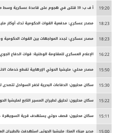
أ ف ب: 10 قتلى في هجوم على قاعدة عسكرية وسط مالي
19:20
مصدر عسكري: مدفعية القوات الحكومية تدك أوكار مليشي
18:23
مصدر عسكري: تجدد المواجهات بين القوات الحكومية وم
18:23
الإعلام العسكري للمقاومة الوطنية: قوات الدفاع الجوي تمكنت من إسقاط 11 مسيرة حوثية خلال
16:22
مصدر محلي: مليشيا الحوثي الإرهابية تقطع خدمات الات
15:50
سكان محليون: الدفاعات البحرية لخفر السواحل تتصدى لط
15:30
سكان محليون: تحليق لطيران المسير التابع لمليشيا الحو
15:22
سكان محليون: قصف حوثي يستهدف قرية السويهرة - مدي
15:11
مدير ميناء المخا: مليشيا الحوثي استهدفت بالطيران ا
15:00