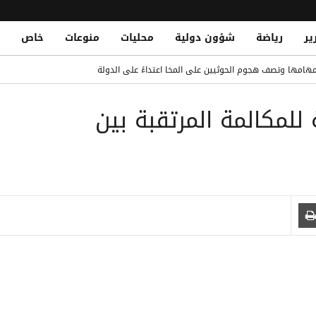
ير
رياضة
شؤون دولية
محليات
منوعات
خاص
درب إيطاليا.. والمال لم يكن السبب
هامها وتصف هجوم الحوثيين على المخا اعتداءً على الدولة
Yemeni Lawyers Syndicate Condemns Attack 
 للمكالمة المرتقبة بين
كيز في صفقة انتقال رودري إلى برشلونة
صادي ضد إيران مع تعثر مفاوضات مضيق هرمز
 محاولة قتل محامٍ وأسرته في عمران وتطالب بضبط المتورطين