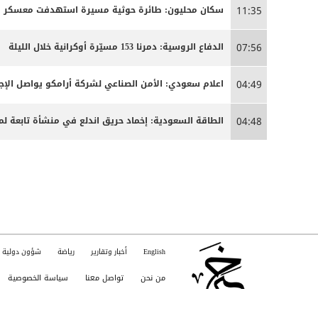
سكان محليون: طائرة حوثية مسيرة استهدفت معسكر الا
11:35
الدفاع الروسية: دمرنا 153 مسيّرة أوكرانية خلال الليلة
07:56
اعلام سعودي: الأمن الصناعي لشركة أرامكو يواصل الإجرا
04:49
الطاقة السعودية: إخماد حريق اندلع في منشأة تابعة لم
04:48
English
أخبار وتقارير
رياضة
شؤون دولية
من نحن
تواصل معنا
سياسة الخصوصية