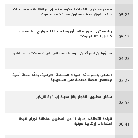
مصدر عسكري: القوات الحكومية تطلق نيرانها باتجاه مسيرات
حوثية فوق مدينة سيئون بمحافظة حضرموت
05:22
زيلينسكي: نطور نظاما أوروبيا مضادا للصواريخ الباليستية
كبديل لـ "الباتريوت"
05:12
مسؤولون أميركيون: روسيا ستسعى إلى "تفتيت" حلف الناتو
04:23
الناطق باسم قائد القوات المسلحة العراقية: بدأنا بخطة أمنية
لإجهاض هجمة محتملة على السعودية
03:27
سكان محليون: انفجار يهز مدينة إب #وكالة_خبر
02:58
قيادة التحالف: إصابة 11 من المدنيين بمنطقة نجران نتيجة
اعتداءات إرهابية حوثية
00:41