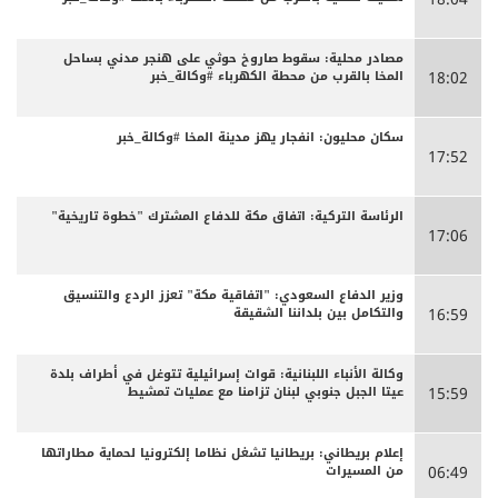
مصادر محلية: سقوط صاروخ حوثي على هنجر مدني بساحل
المخا بالقرب من محطة الكهرباء #وكالة_خبر
18:02
سكان محليون: انفجار يهز مدينة المخا #وكالة_خبر
17:52
الرئاسة التركية: اتفاق مكة للدفاع المشترك "خطوة تاريخية"
17:06
وزير الدفاع السعودي: "اتفاقية مكة" تعزز الردع والتنسيق
والتكامل بين بلداننا الشقيقة
16:59
وكالة الأنباء اللبنانية: قوات إسرائيلية تتوغل في أطراف بلدة
عيتا الجبل جنوبي لبنان تزامنا مع عمليات تمشيط
15:59
إعلام بريطاني: بريطانيا تشغل نظاما إلكترونيا لحماية مطاراتها
من المسيرات
06:49