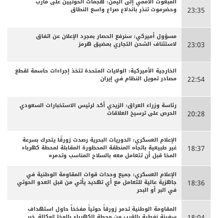
المبعوث الأممي إلى اليمن: هجمات الحوثيين على مأرب
وحضرموت تنذر باندلاع صراع واسع النطاق
23:35
مسؤول أميركي: سنرفع الحصار بمجرد الإعلان عن اتفاق
لاستئناف الشحن التجاري بمضيق هرمز
23:03
الخارجية الأميركية: الولايات المتحدة تتخذ إجراءات حاسمة لقطع
مصادر تمويل النظام في إيران
22:54
رئاسة وزراء العراق: الزيدي أكد لرئيس الاستخبارات السعودي
الحرص على ترسيخ العلاقات
20:28
الإعلام العسكري: الدوريات البحرية رصدت زورقًا يتحرك بسرعة
غير طبيعية باتجاه المنطقة المحظورة المقابلة لمحطة كهرباء
18:37
المخا قبل أن تتعامل معه بالسلاح المناسب وتدمره
الإعلام العسكري: جميع وحدات قوات المقاومة الوطنية في
جاهزية عالية للتعامل مع أي تهديد يأتي من قبل العدو الحوثي
18:36
في البر أو البحر
المقاومة الوطنية تدمر زورقاً حوثياً مفخخاً حاول استهداف
سفينة نفطية بالقرب من محطة الكهرباء بالمخا #وكالة_خبر
18:04