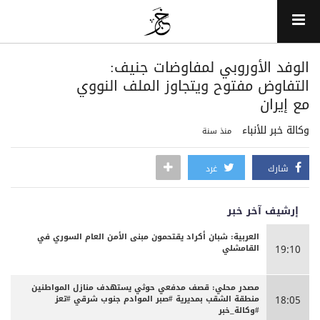
الوفد الأوروبي لمفاوضات جنيف:
التفاوض مفتوح ويتجاوز الملف النووي
مع إيران
وكالة خبر للأنباء
منذ سنة
شارك
غرد
إرشيف آخر خبر
العربية: شبان أكراد يقتحمون مبنى الأمن العام السوري في
القامشلي
19:10
مصدر محلي: قصف مدفعي حوثي يستهدف منازل المواطنين
منطقة الشقب بمديرية #صبر الموادم جنوب شرقي #تعز
18:05
#وكالة_خبر