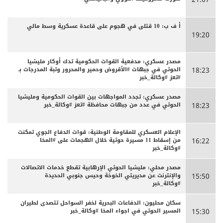
أ ف ب: 10 قتلى في هجوم على قاعدة عسكرية وسط مالي
19:20
مصدر عسكري: مدفعية القوات الحكومية تدك أوكار مليشيا
الحوثي في جبهات #الأقروض وحمير والمحرور وتبة المدرجات بـ
18:23
#تعز #وكالة_خبر
مصدر عسكري: تجدد المواجهات بين القوات الحكومية ومليشيا
الحوثي في عدد من جبهات محافظة #تعز #وكالة_خبر
18:23
الإعلام العسكري للمقاومة الوطنية: قوات الدفاع الجوي تمكنت
من إسقاط 11 مسيرة حوثية خلال الهجمات على #المخا
16:22
#وكالة_خبر
مصدر محلي: مليشيا الحوثي الإرهابية تقطع خدمات الاتصالات
والإنترنت عن مديريتي الخوخة وحيس جنوبي الحديدة
15:50
#وكالة_خبر
سكان محليون: الدفاعات البحرية لخفر السواحل تتصدى لطيران
المسير الحوثي في اجواء المخا #وكالة_خبر
15:30