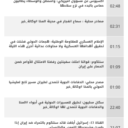
أكسيوس عن مسؤول أميريكي: واشنطن والوسطاء يطالبون
حماس بالبدء في نزع سلاحها
02:48
مصادر محلية : سماع انفجار في مدينة المخا #وكالة_خبر
02:31
الإعلام العسكري للمقاومة الوطنية: هجمات الحوثي فشلت في
تحقيق أهدافها العـسكرية ولا محاولات عدائية أخرى هذه الليلة
01:15
سنتكوم: قواتنا اعتلت سفينتين رفضتا الامتثال للأوامر ضمن
الحصار على إيران
01:09
مصدر محلي: الدفاعات الجوية تتصدى لطيران مسير تابع لمليشيا
الحوثي بالمخا #وكالة_خبر
01:00
سكان محليون: تحليق للمسيرات الحوثية في أجواء #المخا
والدفاعات الجوية تتصدى لها #وكالة_خبر
22:40
القناة 13: إسرائيل أبلغت قائد سنتكوم بالتحرك ضد إيران إذا
طورت مشروعيها النووي والباليستي
21:07