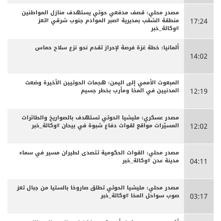
مصدر محلي: قصف مدفعي حوثي يستهدف منازل المواطنين
منطقة الشقب بمديرية #صبر الموادم جنوب شرقي #تعز
17:24
#وكالة_خبر
ألمانيا: خطة غزة فرصة لإحراز تقدم نحو نزع سلاح حماس
14:02
المبعوث الأممي إلى اليمن: هجمات الحوثيين الأخيرة وضعت
المدنيين في المخا ومأرب بخطر جسيم
12:19
مصدر عسكري: مليشيا الحوثي تستهدف بالصواريخ والطائرات
المسيّرات مواقع لقوات دفاع شبوة في بيحان #وكالة_خبر
12:02
مصدر محلي: القوات الحكومية تتصدى لطيران مسير في سماء
مدينة عدن #وكالة_خبر
04:11
مصدر محلي: مليشيا الحوثي تطلق صاروخا بالستيا من جبال تعز
صوب سواحل المخا #وكالة_خبر
03:17