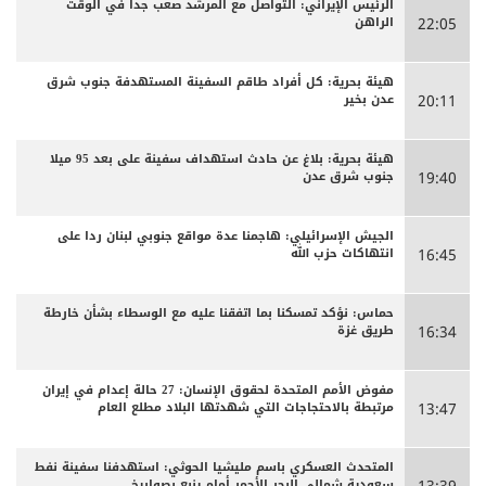
الرئيس الإيراني: التواصل مع المرشد صعب جدا في الوقت
الراهن
22:05
هيئة بحرية: كل أفراد طاقم السفينة المستهدفة جنوب شرق
عدن بخير
20:11
هيئة بحرية: بلاغ عن حادث استهداف سفينة على بعد 95 ميلا
جنوب شرق عدن
19:40
الجيش الإسرائيلي: هاجمنا عدة مواقع جنوبي لبنان ردا على
انتهاكات حزب الله
16:45
حماس: نؤكد تمسكنا بما اتفقنا عليه مع الوسطاء بشأن خارطة
طريق غزة
16:34
مفوض الأمم المتحدة لحقوق الإنسان: 27 حالة إعدام في إيران
مرتبطة بالاحتجاجات التي شهدتها البلاد مطلع العام
13:47
المتحدث العسكري باسم مليشيا الحوثي: استهدفنا سفينة نفط
سعودية شمالي البحر الأحمر أمام ينبع بصواريخ