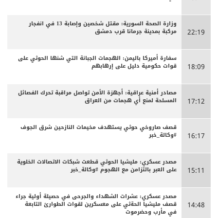
وزارة الصحة السورية: مقتل شخصين وإصابة 13 في انفجار
مركبة بمدينة جرمانا قرب دمشق
22:19
سفارة أميركا باليمن: الهجمات الجبانة التي شنها الحوثي على
قوات حكومية دليل على إرهابهم
18:09
مصادر أمنية عراقية: أجهزة الأمن تواصل مراقبة تحرك الفصائل
المسلحة لمنع أي هجمات من العراق
17:12
قصف صاروخي حوثي يستهدف مخيمات النازحين شرق الجوف
#وكالة_خبر
16:17
مصدر عسكري: مليشيا الحوثي قطعت شبكات الاتصالات الخلوية
على العبر بالتزامن مع الهجوم #وكالة_خبر
15:11
مصدر عسكري: عشرات الشهداء والجرحى ‏في حصيلة أولية جراء
قصف مليشيا الحةثي على معسكرين لقوات الطوارئ التابعة
14:48
في مأرب وحضرموت