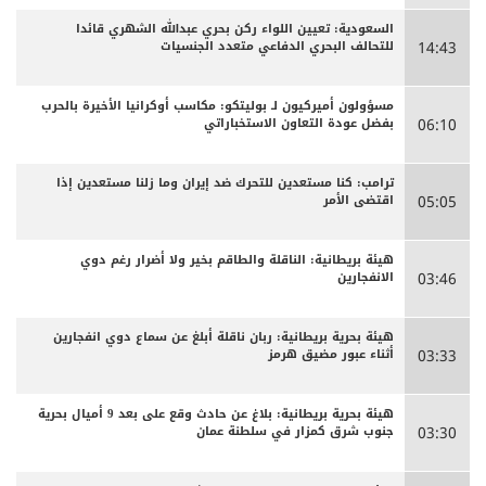
السعودية: تعيين اللواء ركن بحري عبدالله الشهري قائدا
للتحالف البحري الدفاعي متعدد الجنسيات
14:43
مسؤولون أميركيون لـ بوليتكو: مكاسب أوكرانيا الأخيرة بالحرب
بفضل عودة التعاون الاستخباراتي
06:10
ترامب: كنا مستعدين للتحرك ضد إيران وما زلنا مستعدين إذا
اقتضى الأمر
05:05
هيئة بريطانية: الناقلة والطاقم بخير ولا أضرار رغم دوي
الانفجارين
03:46
هيئة بحرية بريطانية: ربان ناقلة أبلغ عن سماع دوي انفجارين
أثناء عبور مضيق هرمز
03:33
هيئة بحرية بريطانية: بلاغ عن حادث وقع على بعد 9 أميال بحرية
جنوب شرق كمزار في سلطنة عمان
03:30