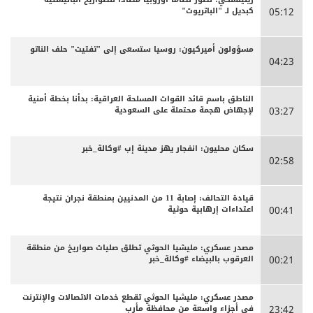
كبديل لـ "الباتريوت"
05:12
مسؤولون أميركيون: روسيا ستسعى إلى "تفتيت" حلف الناتو
04:23
الناطق باسم قائد القوات المسلحة العراقية: بدأنا بخطة أمنية
لإجهاض هجمة محتملة على السعودية
03:27
سكان محليون: انفجار يهز مدينة إب #وكالة_خبر
02:58
قيادة التحالف: إصابة 11 من المدنيين بمنطقة نجران نتيجة
اعتداءات إرهابية حوثية
00:41
مصدر عسكري: مليشيا الحوثي تطلق صليات صواريخ من منطقة
العرقوب بالبيضاء #وكالة_خبر
00:21
مصدر عسكري: مليشيا الحوثي تقطع خدمات الاتصالات والإنترنت
في أجزاء واسعة من محافظة مأرب
23:42