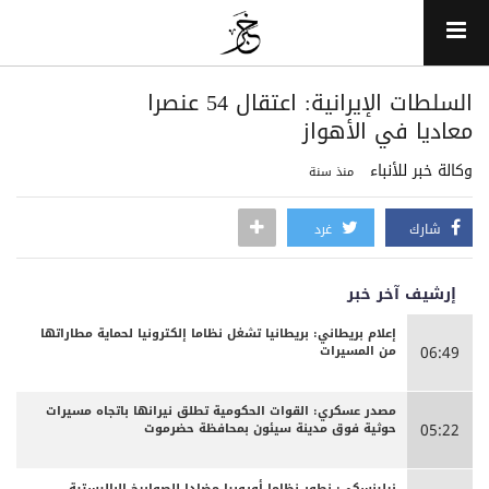
السلطات الإيرانية: اعتقال 54 عنصرا
معاديا في الأهواز
وكالة خبر للأنباء
منذ سنة
شارك
غرد
إرشيف آخر خبر
إعلام بريطاني: بريطانيا تشغل نظاما إلكترونيا لحماية مطاراتها
من المسيرات
06:49
مصدر عسكري: القوات الحكومية تطلق نيرانها باتجاه مسيرات
حوثية فوق مدينة سيئون بمحافظة حضرموت
05:22
زيلينسكي: نطور نظاما أوروبيا مضادا للصواريخ الباليستية