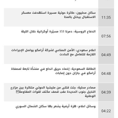
سكان محليون: طائرة حوثية مسيرة استهدفت معسكر
الاستقبال بيختل بالمخا
11:35
الدفاع الروسية: دمرنا 153 مسيّرة أوكرانية خلال الليلة
07:56
اعلام سعودي: الأمن الصناعي لشركة أرامكو يواصل الإجراءات
اللازمة للتعامل مع الحادث
04:49
الطاقة السعودية: إخماد حريق اندلع في منشأة تابعة لمصفاة
أرامكو في جازان دون إصابات
04:48
مصادر محلية: جثث قتلى من مليشيا الحوثي متناثرة بين مزارع
النخيل جنوب الحديدة عقب قصف مكثف لقوات المقاومة
04:39
الوطنية
وسائل اعلام: هزة أرضية يشعر بها سكان الشمال السوري
04:22