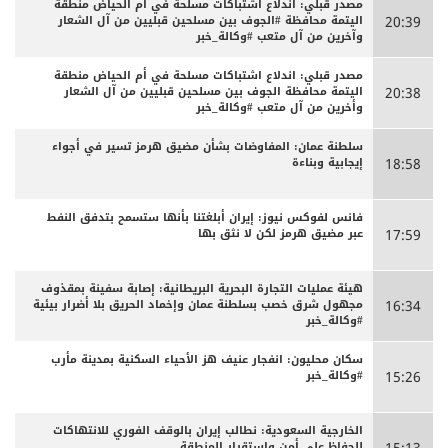
مصدر قبلي: اندلاع اشتباكات مسلحة في أم الحياض منطقة
اليتمة محافظة #الجوف بين مسلحين قبليين من آل الشعار
20:39
وآخرين من آل متعب #وكالة_خبر
مصدر قبلي: اندلاع اشتباكات مسلحة في أم الحياض منطقة
اليتمة محافظة الجوف بين مسلحين قبليين من آل الشعار
20:38
وأخرين من آل متعب #وكالة_خبر
سلطنة عمان: المفاوضات بشأن مضيق هرمز تسير في أجواء
إيجابية وبناءة
18:58
فانس لفوكس نيوز: إيران أبلغتنا بأنها ستسمح بتدفق النفط
عبر مضيق هرمز لكن لا نثق بها
17:59
هيئة عمليات التجارة البحرية البريطانية: إصابة سفينة بمقذوف
مجهول شرق خصب بسلطنة عمان وإخماد الحريق بلا أضرار بيئية
16:34
#وكالة_خبر
سكان محليون: انفجار عنيف هز الأحياء السكنية بمدينة مأرب
#وكالة_خبر
15:26
الخارجية السعودية: نطالب إيران بالوقف الفوري للانتهاكات
للحفاظ على أمن واستقرار المنطقة