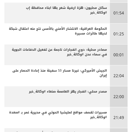
سكان محليون: هزة ارضية شعر بها ابناء محافظة إب
#وكالة_خبر
01:54
الحكومة العراقية: الانتشار الأمني بالأمس نتج عنه اعتقال شبكة
لديها طائرات مسيرة
01:25
مصادر محلية: دوي انفجارات ناجمة عن تفعيل الدفاعات الجوية
في سماء عدن #وكالة_خبر
00:01
الجيش الأميركي: غيرنا مسار 53 سفينة منذ إعادة الحصار على
إيران
22:04
مصدر محلي: انفجار يهز العاصمة صنعاء #وكالة_خبر
22:00
مسيرات تقصف مواقع لمليشيا الحوثي في مديرية غمر بـ #صعدة
#وكالة_خبر
21:49