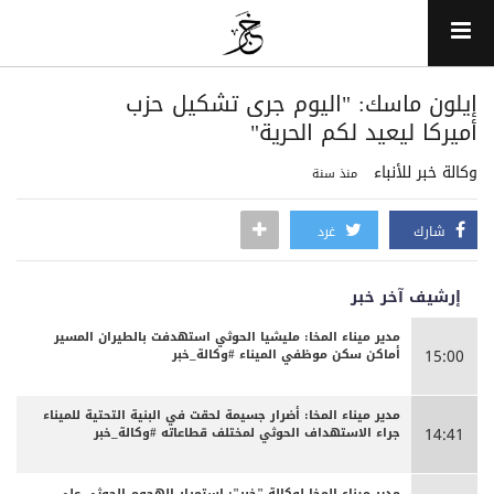
إيلون ماسك: "اليوم جرى تشكيل حزب
أميركا ليعيد لكم الحرية"
وكالة خبر للأنباء
منذ سنة
شارك
غرد
إرشيف آخر خبر
مدير ميناء المخا: مليشيا الحوثي استهدفت بالطيران المسير
أماكن سكن موظفي الميناء #وكالة_خبر
15:00
مدير ميناء المخا: أضرار جسيمة لحقت في البنية التحتية للميناء
جراء الاستهداف الحوثي لمختلف قطاعاته #وكالة_خبر
14:41
مدير ميناء المخا لوكالة "خبر": استمرار الهجوم الحوثي على