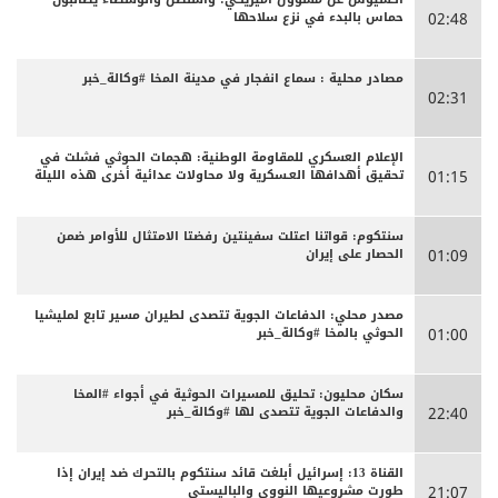
حماس بالبدء في نزع سلاحها
02:48
مصادر محلية : سماع انفجار في مدينة المخا #وكالة_خبر
02:31
الإعلام العسكري للمقاومة الوطنية: هجمات الحوثي فشلت في
تحقيق أهدافها العـسكرية ولا محاولات عدائية أخرى هذه الليلة
01:15
سنتكوم: قواتنا اعتلت سفينتين رفضتا الامتثال للأوامر ضمن
الحصار على إيران
01:09
مصدر محلي: الدفاعات الجوية تتصدى لطيران مسير تابع لمليشيا
الحوثي بالمخا #وكالة_خبر
01:00
سكان محليون: تحليق للمسيرات الحوثية في أجواء #المخا
والدفاعات الجوية تتصدى لها #وكالة_خبر
22:40
القناة 13: إسرائيل أبلغت قائد سنتكوم بالتحرك ضد إيران إذا
طورت مشروعيها النووي والباليستي
21:07