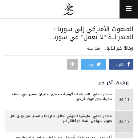
‏المبعوث الأميركي إلى سوريا :
الفيدرالية "لا تعمل" في سوريا
وكالة خبر للأنباء
منذ سنة
شارك
غرد
إرشيف آخر خبر
مصدر محلي: القوات الحكومية تتصدى لطيران مسير في سماء
مدينة عدن #وكالة_خبر
04:11
مصدر محلي: مليشيا الحوثي تطلق صاروخا بالستيا من جبال تعز
صوب سواحل المخا #وكالة_خبر
03:17
أكسيوس عن مسؤول أميريكي: واشنطن والوسطاء يطالبون