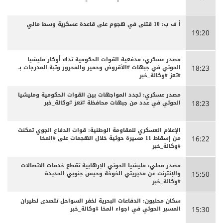
أ ف ب: 10 قتلى في هجوم على قاعدة عسكرية وسط مالي
19:20
مصدر عسكري: مدفعية القوات الحكومية تدك أوكار مليشيا
الحوثي في جبهات #الأقروض وحمير والمحرور وتبة المدرجات بـ
18:23
#تعز #وكالة_خبر
مصدر عسكري: تجدد المواجهات بين القوات الحكومية ومليشيا
الحوثي في عدد من جبهات محافظة #تعز #وكالة_خبر
18:23
الإعلام العسكري للمقاومة الوطنية: قوات الدفاع الجوي تمكنت
من إسقاط 11 مسيرة حوثية خلال الهجمات على #المخا
16:22
#وكالة_خبر
مصدر محلي: مليشيا الحوثي الإرهابية تقطع خدمات الاتصالات
والإنترنت عن مديريتي الخوخة وحيس جنوبي الحديدة
15:50
#وكالة_خبر
سكان محليون: الدفاعات البحرية لخفر السواحل تتصدى لطيران
المسير الحوثي في اجواء المخا #وكالة_خبر
15:30