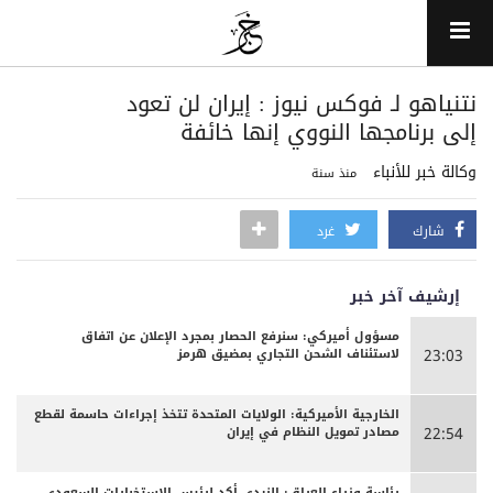
نتنياهو لـ فوكس نيوز : إيران لن تعود
إلى برنامجها النووي إنها خائفة
وكالة خبر للأنباء
منذ سنة
شارك
غرد
إرشيف آخر خبر
مسؤول أميركي: سنرفع الحصار بمجرد الإعلان عن اتفاق
لاستئناف الشحن التجاري بمضيق هرمز
23:03
الخارجية الأميركية: الولايات المتحدة تتخذ إجراءات حاسمة لقطع
مصادر تمويل النظام في إيران
22:54
رئاسة وزراء العراق: الزيدي أكد لرئيس الاستخبارات السعودي