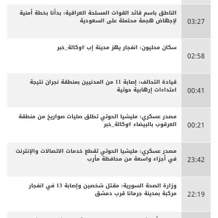
الناطق باسم قائد القوات المسلحة العراقية: بدأنا بخطة أمنية
لإجهاض هجمة محتملة على السعودية
03:27
سكان محليون: انفجار يهز مدينة إب #وكالة_خبر
02:58
قيادة التحالف: إصابة 11 من المدنيين بمنطقة نجران نتيجة
اعتداءات إرهابية حوثية
00:41
مصدر عسكري: مليشيا الحوثي تطلق صليات صواريخ من منطقة
العرقوب بالبيضاء #وكالة_خبر
00:21
مصدر عسكري: مليشيا الحوثي تقطع خدمات الاتصالات والإنترنت
في أجزاء واسعة من محافظة مأرب
23:42
وزارة الصحة السورية: مقتل شخصين وإصابة 13 في انفجار
مركبة بمدينة جرمانا قرب دمشق
22:19