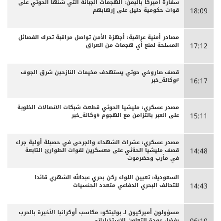
سفارة أميركا باليمن: الهجمات الجبانة التي شنها الحوثي على
قوات حكومية دليل على إرهابهم
18:09
مصادر أمنية عراقية: أجهزة الأمن تواصل مراقبة تحرك الفصائل
المسلحة لمنع أي هجمات من العراق
17:12
قصف صاروخي حوثي يستهدف مخيمات النازحين شرق الجوف
#وكالة_خبر
16:17
مصدر عسكري: مليشيا الحوثي قطعت شبكات الاتصالات الخلوية
على العبر بالتزامن مع الهجوم #وكالة_خبر
15:11
مصدر عسكري: عشرات الشهداء والجرحى ‏في حصيلة أولية جراء
قصف مليشيا الحةثي على معسكرين لقوات الطوارئ التابعة
14:48
في مأرب وحضرموت
السعودية: تعيين اللواء ركن بحري عبدالله الشهري قائدا
للتحالف البحري الدفاعي متعدد الجنسيات
14:43
مسؤولون أميركيون لـ بوليتكو: مكاسب أوكرانيا الأخيرة بالحرب
بفضل عودة التعاون الاستخباراتي