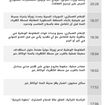
الحرص على ترسيخ العلاقات
20:28
الإعلام العسكري: الدوريات البحرية رصدت زورقًا يتحرك بسرعة
غير طبيعية باتجاه المنطقة المحظورة المقابلة لمحطة كهرباء
18:37
المخا قبل أن تتعامل معه بالسلاح المناسب وتدمره
الإعلام العسكري: جميع وحدات قوات المقاومة الوطنية في
جاهزية عالية للتعامل مع أي تهديد يأتي من قبل العدو الحوثي
18:36
في البر أو البحر
المقاومة الوطنية تدمر زورقاً حوثياً مفخخاً حاول استهداف
سفينة نفطية بالقرب من محطة الكهرباء بالمخا #وكالة_خبر
18:04
مصادر محلية: سقوط صاروخ حوثي على هنجر مدني بساحل
المخا بالقرب من محطة الكهرباء #وكالة_خبر
18:02
سكان محليون: انفجار يهز مدينة المخا #وكالة_خبر
17:52
الرئاسة التركية: اتفاق مكة للدفاع المشترك "خطوة تاريخية"
17:06