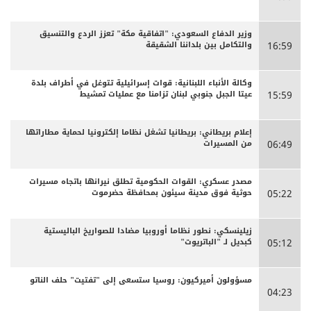
وزير الدفاع السعودي: "اتفاقية مكة" تعزز الردع والتنسيق
والتكامل بين بلداننا الشقيقة
16:59
وكالة الأنباء اللبنانية: قوات إسرائيلية تتوغل في أطراف بلدة
عيتا الجبل جنوبي لبنان تزامنا مع عمليات تمشيط
15:59
إعلام بريطاني: بريطانيا تشغل نظاما إلكترونيا لحماية مطاراتها
من المسيرات
06:49
مصدر عسكري: القوات الحكومية تطلق نيرانها باتجاه مسيرات
حوثية فوق مدينة سيئون بمحافظة حضرموت
05:22
زيلينسكي: نطور نظاما أوروبيا مضادا للصواريخ الباليستية
كبديل لـ "الباتريوت"
05:12
مسؤولون أميركيون: روسيا ستسعى إلى "تفتيت" حلف الناتو
04:23