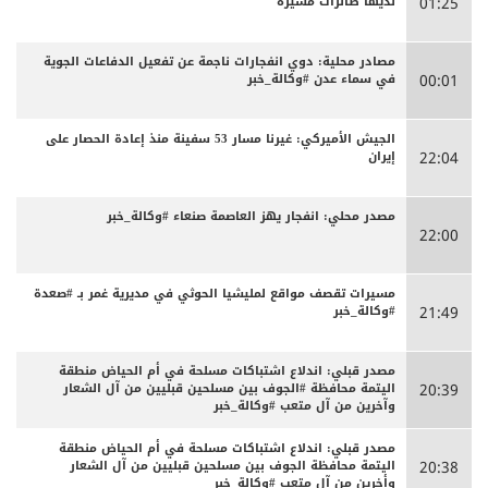
لديها طائرات مسيرة
01:25
مصادر محلية: دوي انفجارات ناجمة عن تفعيل الدفاعات الجوية
في سماء عدن #وكالة_خبر
00:01
الجيش الأميركي: غيرنا مسار 53 سفينة منذ إعادة الحصار على
إيران
22:04
مصدر محلي: انفجار يهز العاصمة صنعاء #وكالة_خبر
22:00
مسيرات تقصف مواقع لمليشيا الحوثي في مديرية غمر بـ #صعدة
#وكالة_خبر
21:49
مصدر قبلي: اندلاع اشتباكات مسلحة في أم الحياض منطقة
اليتمة محافظة #الجوف بين مسلحين قبليين من آل الشعار
20:39
وآخرين من آل متعب #وكالة_خبر
مصدر قبلي: اندلاع اشتباكات مسلحة في أم الحياض منطقة
اليتمة محافظة الجوف بين مسلحين قبليين من آل الشعار
20:38
وأخرين من آل متعب #وكالة_خبر