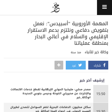
المهمة الأوروبية "أسبيدس": نعمل
بتفويض دفاعي ونلتزم بدعم الاستقرار
الإقليمي والسلام في أعالي البحار
بمنطقة عملياتنا
وكالة خبر للأنباء
منذ سنة
شارك
غرد
إرشيف آخر خبر
مصدر محلي: مليشيا الحوثي الإرهابية تقطع خدمات الاتصالات
والإنترنت عن مديريتي الخوخة وحيس جنوبي الحديدة
15:50
#وكالة_خبر
سكان محليون: الدفاعات البحرية لخفر السواحل تتصدى لطيران
المسير الحوثي في اجواء المخا #وكالة_خبر
15:30