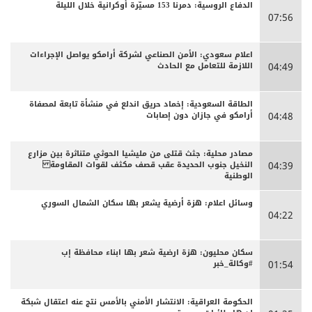
الدفاع الروسية: دمرنا 153 مسيّرة أوكرانية خلال الليلة
07:56
اعلام سعودي: الأمن الصناعي لشركة أرامكو يواصل الإجراءات
اللازمة للتعامل مع الحادث
04:49
الطاقة السعودية: إخماد حريق اندلع في منشأة تابعة لمصفاة
أرامكو في جازان دون إصابات
04:48
مصادر محلية: جثث قتلى من مليشيا الحوثي متناثرة بين مزارع
النخيل جنوب الحديدة عقب قصف مكثف لقوات المقاومة
04:39
الوطنية
وسائل اعلام: هزة أرضية يشعر بها سكان الشمال السوري
04:22
سكان محليون: هزة ارضية شعر بها ابناء محافظة إب
#وكالة_خبر
01:54
الحكومة العراقية: الانتشار الأمني بالأمس نتج عنه اعتقال شبكة