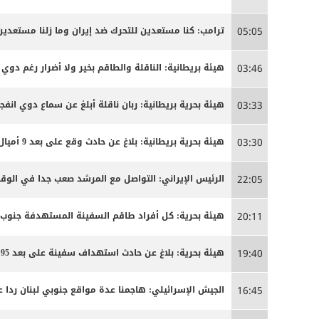
ترامب: كنا مستعدين للتحرك ضد إيران وما زلنا مستعدين
05:05
هيئة بريطانية: الناقلة والطاقم بخير ولا أضرار رغم دوي ا
03:46
هيئة بحرية بريطانية: ربان ناقلة أبلغ عن سماع دوي انفج
03:33
هيئة بحرية بريطانية: بلاغ عن حادث وقع على بعد 9 أميال بحرية جنوب شرق كمزار في سلطنة عمان
03:30
الرئيس الإيراني: التواصل مع المرشد صعب جدا في الوق
22:05
هيئة بحرية: كل أفراد طاقم السفينة المستهدفة جنوب
20:11
هيئة بحرية: بلاغ عن حادث استهداف سفينة على بعد 95 ميلا جنوب شرق عدن
19:40
الجيش الإسرائيلي: هاجمنا عدة مواقع جنوبي لبنان ردا ع
16:45