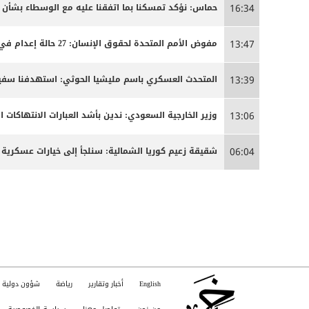
حماس: نؤكد تمسكنا بما اتفقنا عليه مع الوسطاء بشأن
16:34
مفوض الأمم المتحدة لحقوق الإنسان: 27 حالة إعدام في إيران مرتبطة بالاحتجاجات التي شهدتها البلاد مطلع العام
13:47
المتحدث العسكري باسم مليشيا الحوثي: استهدفنا سفينة
13:39
وزير الخارجية السعودي: ندين بأشد العبارات الانتهاكات ا
13:06
شقيقة زعيم كوريا الشمالية: سنلجأ إلى خيارات عسكرية 
06:04
English
أخبار وتقارير
رياضة
شؤون دولية