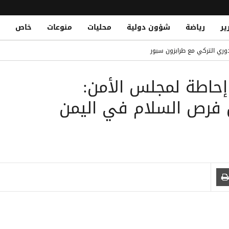
ير
رياضة
شؤون دولية
محليات
منوعات
خاص
Two Civilians Injured in Houthi Shel
وري التركي مع طرابزون سبور
 حوثي استهدف منازل سكنية جنوب الحديدة
إحاطة لمجلس الأمن:
فقة في تاريخ ريال مدريد ولايبزيج
Al-Qaeda Elements Reportedly Aide
ض فرص السلام في اليمن
ناصر من تنظيم القاعدة في الهجوم الحوثي على معسكر الرويك بمأرب