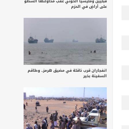
قبليين ومليشيا الحوثي عقب محاولتها السطو
على أراضٍ في الحزم
انفجاران قرب ناقلة في مضيق هرمز.. وطاقم
السفينة بخير