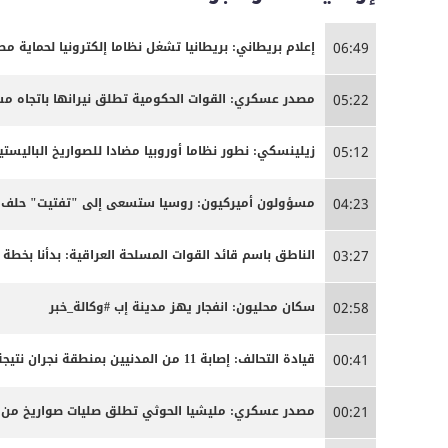
إعلام بريطاني: بريطانيا تشغل نظاما إلكترونيا لحماية م
06:49
مصدر عسكري: القوات الحكومية تطلق نيرانها باتجاه 
05:22
زيلينسكي: نطور نظاما أوروبيا مضادا للصواريخ الباليستية
05:12
مسؤولون أميركيون: روسيا ستسعى إلى "تفتيت" حلف ال
04:23
الناطق باسم قائد القوات المسلحة العراقية: بدأنا بخ
03:27
سكان محليون: انفجار يهز مدينة إب #وكالة_خبر
02:58
قيادة التحالف: إصابة 11 من المدنيين بمنطقة نجران نتيجة اعتداءات إرهابية حوثية
00:41
مصدر عسكري: مليشيا الحوثي تطلق صليات صواريخ من من
00:21