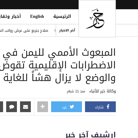
الرئيسية
English
أخبار وتقار
ling of Homes South of Hodeidah
آخر الاخبار
صلاح يتربع على عرش رواتب الد
إصابة مدنيين اثنين جراء قصف
المبعوث الأممي لليمن في 
ديوماندي يكتب التاريخ: أغلى ص
d Houthi Attack on Marib Camp
الاضطرابات الإقليمية تقو
انفراد| مصادر تكشف مشاركة ع
والوضع لا يزال هشاً للغاية
وكالة خبر للأنباء
منذ 11 شهر
شارك
غرد
إرشيف آخر خبر