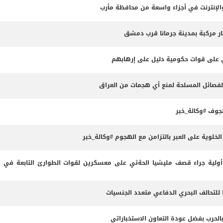
لإنترنت في أجزاء واسعة من محافظة مأرب
ثي على قوات حكومية دليل على إرهابهم
الفصائل المسلحة لمنع أي هجمات من العراق
وف #وكالة_خبر
لوية على العبر بالتزامن مع الهجوم #وكالة_خبر
لية جراء قصف مليشيا الحةثي على معسكرين لقوات الطوارئ التابعة في م
 للتحالف البحري الدفاعي متعدد الجنسيات
بالحرب بفضل عودة التعاون الاستخباراتي