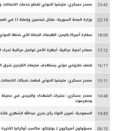
مصدر عسكري: مليشيا الحوثي تقطع خدمات الاتصالات وا
23:42
وزارة الصحة السورية: مقتل شخصين وإصابة 13 في انفجار مركبة بمدينة جرمانا قرب دمشق
22:19
سفارة أميركا باليمن: الهجمات الجبانة التي شنها الحو
18:09
مصادر أمنية عراقية: أجهزة الأمن تواصل مراقبة تحرك 
17:12
قصف صاروخي حوثي يستهدف مخيمات النازحين شرق الج
16:17
مصدر عسكري: مليشيا الحوثي قطعت شبكات الاتصالات الخ
15:11
مصدر عسكري: عشرات الشهداء والجرحى ‏في حصيلة أو
14:48
وحضرموت
السعودية: تعيين اللواء ركن بحري عبدالله الشهري قائدا
14:43
مسؤولون أميركيون لـ بوليتكو: مكاسب أوكرانيا الأخيرة 
06:10