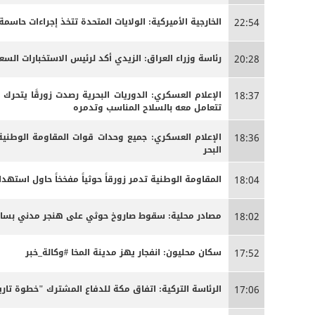
الخارجية الأميركية: الولايات المتحدة تتخذ إجراءات حاس
22:54
رئاسة وزراء العراق: الزيدي أكد لرئيس الاستخبارات الس
20:28
الإعلام العسكري: الدوريات البحرية رصدت زورقًا يتحرك
18:37
تتعامل معه بالسلاح المناسب وتدمره
الإعلام العسكري: جميع وحدات قوات المقاومة الوطنية
18:36
البحر
المقاومة الوطنية تدمر زورقاً حوثياً مفخخاً حاول استه
18:04
مصادر محلية: سقوط صاروخ حوثي على هنجر مدني بساحل 
18:02
سكان محليون: انفجار يهز مدينة المخا #وكالة_خبر
17:52
الرئاسة التركية: اتفاق مكة للدفاع المشترك "خطوة تاري
17:06