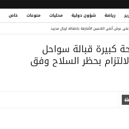
ير
رياضة
شؤون دولية
محليات
منوعات
خاص
م تاريخي مع برشلونة: فرصة ذهبية للتألق
لى عرش أغلى اللاعبين الأفارقة بانتقاله لريال مدريد
حة كبيرة قبالة سواحل
قات الشباب في التاريخ.. تعرف على القائمة الكاملة
Yemeni National Fatally Stabbed in Somal
التزام بحظر السلاح وفق