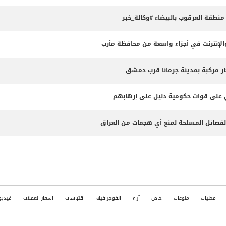
طقة العرقوب بالبيضاء #وكالة_خبر
لإنترنت في أجزاء واسعة من محافظة مأرب
ثي على قوات حكومية دليل على إرهابهم
الفصائل المسلحة لمنع أي هجمات من العراق
محليات
منوعات
خاص
آراء
انفوجرافيك
اقتباسات
اسعار العملات
فيديو