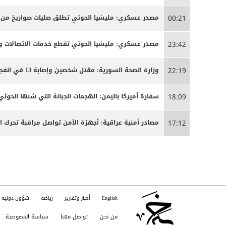
مصدر عسكري: مليشيا الحوثي تطلق صليات صواريخ من من
00:21
مصدر عسكري: مليشيا الحوثي تقطع خدمات الاتصالات وا
23:42
وزارة الصحة السورية: مقتل شخصين وإصابة 13 في انفجار مركبة بمدينة جرمانا قرب دمشق
22:19
سفارة أميركا باليمن: الهجمات الجبانة التي شنها الحو
18:09
مصادر أمنية عراقية: أجهزة الأمن تواصل مراقبة تحرك 
17:12
English
أخبار وتقارير
رياضة
شؤون دولية
من نحن
تواصل معنا
سياسة الخصوصية