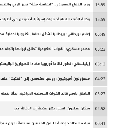
وزير الدفاع السعودي: "اتفاقية مكة" تعزز الردع والتنسي
16:59
وكالة الأنباء اللبنانية: قوات إسرائيلية تتوغل في أطراف
15:59
إعلام بريطاني: بريطانيا تشغل نظاما إلكترونيا لحماية م
06:49
مصدر عسكري: القوات الحكومية تطلق نيرانها باتجاه 
05:22
زيلينسكي: نطور نظاما أوروبيا مضادا للصواريخ الباليستية
05:12
مسؤولون أميركيون: روسيا ستسعى إلى "تفتيت" حلف ال
04:23
الناطق باسم قائد القوات المسلحة العراقية: بدأنا بخ
03:27
سكان محليون: انفجار يهز مدينة إب #وكالة_خبر
02:58
قيادة التحالف: إصابة 11 من المدنيين بمنطقة نجران نتيجة اعتداءات إرهابية حوثية
00:41