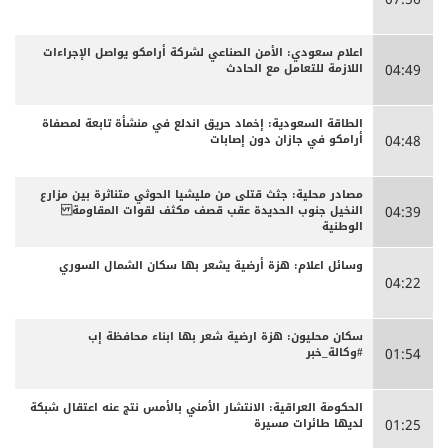
اعلام سعودي: الأمن الصناعي لشركة أرامكو يواصل الإجراءات
اللازمة للتعامل مع الحادث
04:49
الطاقة السعودية: إخماد حريق اندلع في منشأة تابعة لمصفاة
أرامكو في جازان دون إصابات
04:48
مصادر محلية: جثث قتلى من مليشيا الحوثي متناثرة بين مزارع
النخيل جنوب الحديدة عقب قصف مكثف لقوات المقاومة
04:39
الوطنية
وسائل اعلام: هزة أرضية يشعر بها سكان الشمال السوري
04:22
سكان محليون: هزة ارضية شعر بها ابناء محافظة إب
#وكالة_خبر
01:54
الحكومة العراقية: الانتشار الأمني بالأمس نتج عنه اعتقال شبكة
لديها طائرات مسيرة
01:25