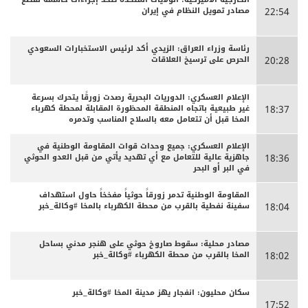
مصادر تمويل النظام في إيران
22:54
رئاسة وزراء العراق: الزيدي أكد لرئيس الاستخبارات السعودي
الحرص على ترسيخ العلاقات
20:28
الإعلام العسكري: الدوريات البحرية رصدت زورقًا يتحرك بسرعة
غير طبيعية باتجاه المنطقة المحظورة المقابلة لمحطة كهرباء
18:37
المخا قبل أن تتعامل معه بالسلاح المناسب وتدمره
الإعلام العسكري: جميع وحدات قوات المقاومة الوطنية في
جاهزية عالية للتعامل مع أي تهديد يأتي من قبل العدو الحوثي
18:36
في البر أو البحر
المقاومة الوطنية تدمر زورقاً حوثياً مفخخاً حاول استهداف
سفينة نفطية بالقرب من محطة الكهرباء بالمخا #وكالة_خبر
18:04
مصادر محلية: سقوط صاروخ حوثي على هنجر مدني بساحل
المخا بالقرب من محطة الكهرباء #وكالة_خبر
18:02
سكان محليون: انفجار يهز مدينة المخا #وكالة_خبر
17:52