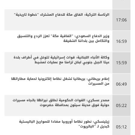
الرئاسة التركية: اتفاق مكة للدفاع المشترك "خطوة تاريخية"
17:06
وزير الدفاع السعودي: "اتفاقية مكة" تعزز الردع والتنسيق
والتكامل بين بلداننا الشقيقة
16:59
وكالة الأنباء اللبنانية: قوات إسرائيلية تتوغل في أطراف بلدة
عيتا الجبل جنوبي لبنان تزامنا مع عمليات تمشيط
15:59
إعلام بريطاني: بريطانيا تشغل نظاما إلكترونيا لحماية مطاراتها
من المسيرات
06:49
مصدر عسكري: القوات الحكومية تطلق نيرانها باتجاه مسيرات
حوثية فوق مدينة سيئون بمحافظة حضرموت
05:22
زيلينسكي: نطور نظاما أوروبيا مضادا للصواريخ الباليستية
كبديل لـ "الباتريوت"
05:12