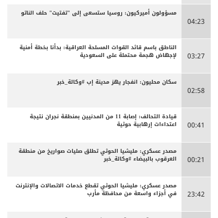
مسؤولون أميركيون: روسيا ستسعى إلى "تفتيت" حلف الناتو
04:23
الناطق باسم قائد القوات المسلحة العراقية: بدأنا بخطة أمنية
لإجهاض هجمة محتملة على السعودية
03:27
سكان محليون: انفجار يهز مدينة إب #وكالة_خبر
02:58
قيادة التحالف: إصابة 11 من المدنيين بمنطقة نجران نتيجة
اعتداءات إرهابية حوثية
00:41
مصدر عسكري: مليشيا الحوثي تطلق صليات صواريخ من منطقة
العرقوب بالبيضاء #وكالة_خبر
00:21
مصدر عسكري: مليشيا الحوثي تقطع خدمات الاتصالات والإنترنت
في أجزاء واسعة من محافظة مأرب
23:42