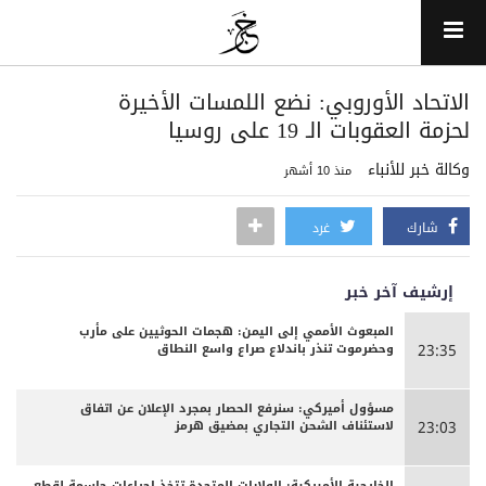
‏الاتحاد الأوروبي: نضع اللمسات الأخيرة
لحزمة العقوبات الـ 19 على روسيا
وكالة خبر للأنباء
منذ 10 أشهر
شارك
غرد
إرشيف آخر خبر
المبعوث الأممي إلى اليمن: هجمات الحوثيين على مأرب
وحضرموت تنذر باندلاع صراع واسع النطاق
23:35
مسؤول أميركي: سنرفع الحصار بمجرد الإعلان عن اتفاق
لاستئناف الشحن التجاري بمضيق هرمز
23:03
الخارجية الأميركية: الولايات المتحدة تتخذ إجراءات حاسمة لقطع