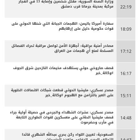
وزارة الصحة السورية: مقتل شخصين وإصابة 13 في انفجار
مركبة بمدينة جرمانا قرب دمشق
22:19
سفارة أميركا باليمن: الهجمات الجبانة التي شنها الحوثي على
قوات حكومية دليل على إرهابهم
18:09
مصادر أمنية عراقية: أجهزة الأمن تواصل مراقبة تحرك الفصائل
المسلحة لمنع أي هجمات من العراق
17:12
قصف صاروخي حوثي يستهدف مخيمات النازحين شرق الجوف
#وكالة_خبر
16:17
مصدر عسكري: مليشيا الحوثي قطعت شبكات الاتصالات الخلوية
على العبر بالتزامن مع الهجوم #وكالة_خبر
15:11
مصدر عسكري: عشرات الشهداء والجرحى ‏في حصيلة أولية جراء
قصف مليشيا الحةثي على معسكرين لقوات الطوارئ التابعة
14:48
في مأرب وحضرموت
السعودية: تعيين اللواء ركن بحري عبدالله الشهري قائدا
للتحالف البحري الدفاعي متعدد الجنسيات