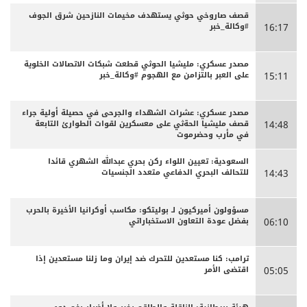
قصف صاروخي حوثي يستهدف مخيمات النازحين شرق الجوف
#وكالة_خبر
16:17
مصدر عسكري: مليشيا الحوثي قطعت شبكات الاتصالات الخلوية
على العبر بالتزامن مع الهجوم #وكالة_خبر
15:11
مصدر عسكري: عشرات الشهداء والجرحى ‏في حصيلة أولية جراء
قصف مليشيا الحةثي على معسكرين لقوات الطوارئ التابعة
14:48
في مأرب وحضرموت
السعودية: تعيين اللواء ركن بحري عبدالله الشهري قائدا
للتحالف البحري الدفاعي متعدد الجنسيات
14:43
مسؤولون أميركيون لـ بوليتكو: مكاسب أوكرانيا الأخيرة بالحرب
بفضل عودة التعاون الاستخباراتي
06:10
ترامب: كنا مستعدين للتحرك ضد إيران وما زلنا مستعدين إذا
اقتضى الأمر
05:05