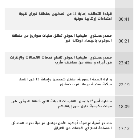
قيادة التحالف: إصابة 11 من المدنيين بمنطقة نجران نتيجة
اعتداءات إرهابية حوثية
00:41
مصدر عسكري: مليشيا الحوثي تطلق صليات صواريخ من منطقة
العرقوب بالبيضاء #وكالة_خبر
00:21
مصدر عسكري: مليشيا الحوثي تقطع خدمات الاتصالات والإنترنت
في أجزاء واسعة من محافظة مأرب
23:42
وزارة الصحة السورية: مقتل شخصين وإصابة 13 في انفجار
مركبة بمدينة جرمانا قرب دمشق
22:19
سفارة أميركا باليمن: الهجمات الجبانة التي شنها الحوثي على
قوات حكومية دليل على إرهابهم
18:09
مصادر أمنية عراقية: أجهزة الأمن تواصل مراقبة تحرك الفصائل
المسلحة لمنع أي هجمات من العراق
17:12