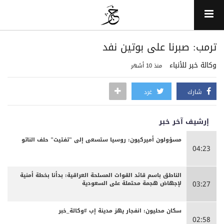
‏ترمب: صبرنا على بوتين نفد
وكالة خبر للأنباء
منذ 10 أشهر
شارك
غرد
إرشيف آخر خبر
مسؤولون أميركيون: روسيا ستسعى إلى "تفتيت" حلف الناتو
04:23
الناطق باسم قائد القوات المسلحة العراقية: بدأنا بخطة أمنية
لإجهاض هجمة محتملة على السعودية
03:27
سكان محليون: انفجار يهز مدينة إب #وكالة_خبر
02:58