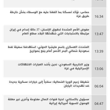
حماس: نؤكد تمسكنا بما اتفقنا عليه مع الوسطاء بشأن خارطة
طريق غزة
16:34
مفوض الأمم المتحدة لحقوق الإنسان: 27 حالة إعدام في إيران
مرتبطة بالاحتجاجات التي شهدتها البلاد مطلع العام
13:47
المتحدث العسكري باسم مليشيا الحوثي: استهدفنا سفينة نفط
سعودية شمالي البحر الأحمر أمام ينبع بصواريخ
13:39
وزير الخارجية السعودي: ندين بأشد العبارات الانتهاكات
الإسرائيلية في غزة
13:06
شقيقة زعيم كوريا الشمالية: سنلجأ إلى خيارات عسكرية جديدة
ضد تهديدات اليابان
06:04
مسؤول باكستاني: لدينا قنوات اتصال مفتوحة وأخرى غير معلنة
للوصول لتسوية أميركية إيرانية
04:47