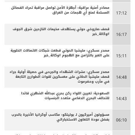
مصادر أمنية عراقية: أجهزة الأمن تواصل مراقبة تحرك الفصائل
المسلحة لمنع أي هجمات من العراق
17:12
قصف صاروخي حوثي يستهدف مخيمات النازحين شرق الجوف
#وكالة_خبر
16:17
مصدر عسكري: مليشيا الحوثي قطعت شبكات الاتصالات الخلوية
على العبر بالتزامن مع الهجوم #وكالة_خبر
15:11
مصدر عسكري: عشرات الشهداء والجرحى ‏في حصيلة أولية جراء
قصف مليشيا الحةثي على معسكرين لقوات الطوارئ التابعة
14:48
في مأرب وحضرموت
السعودية: تعيين اللواء ركن بحري عبدالله الشهري قائدا
للتحالف البحري الدفاعي متعدد الجنسيات
14:43
مسؤولون أميركيون لـ بوليتكو: مكاسب أوكرانيا الأخيرة بالحرب
بفضل عودة التعاون الاستخباراتي
06:10