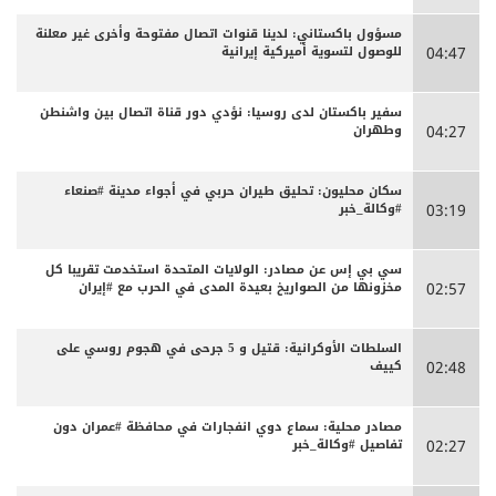
مسؤول باكستاني: لدينا قنوات اتصال مفتوحة وأخرى غير معلنة
للوصول لتسوية أميركية إيرانية
04:47
سفير باكستان لدى روسيا: نؤدي دور قناة اتصال بين واشنطن
وطهران
04:27
سكان محليون: تحليق طيران حربي في أجواء مدينة #صنعاء
#وكالة_خبر
03:19
سي بي إس عن مصادر: الولايات المتحدة استخدمت تقريبا كل
مخزونها من الصواريخ بعيدة المدى في الحرب مع #إيران
02:57
السلطات الأوكرانية: قتيل و 5 جرحى في هجوم روسي على
كييف
02:48
مصادر محلية: سماع دوي انفجارات في محافظة #عمران دون
تفاصيل #وكالة_خبر
02:27