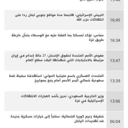
الجيش الإسرائيلي: هاجمنا عدة مواقع جنوبي لبنان ردا على
انتهاكات حزب الله
16:45
حماس: نؤكد تمسكنا بما اتفقنا عليه مع الوسطاء بشأن خارطة
طريق غزة
16:34
مفوض الأمم المتحدة لحقوق الإنسان: 27 حالة إعدام في إيران
مرتبطة بالاحتجاجات التي شهدتها البلاد مطلع العام
13:47
المتحدث العسكري باسم مليشيا الحوثي: استهدفنا سفينة نفط
سعودية شمالي البحر الأحمر أمام ينبع بصواريخ
13:39
وزير الخارجية السعودي: ندين بأشد العبارات الانتهاكات
الإسرائيلية في غزة
13:06
شقيقة زعيم كوريا الشمالية: سنلجأ إلى خيارات عسكرية جديدة
ضد تهديدات اليابان
06:04