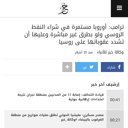
‏ترامب: أوروبا مستمرة في شراء النفط
الروسي ولو بطرق غير مباشرة وعليها أن
تشدد عقوباتها على روسيا
وكالة خبر للأنباء
منذ 10 أشهر
شارك
غرد
إرشيف آخر خبر
قيادة التحالف: إصابة 11 من المدنيين بمنطقة نجران نتيجة
اعتداءات إرهابية حوثية
00:41
مصدر عسكري: مليشيا الحوثي تطلق صليات صواريخ من منطقة
العرقوب بالبيضاء #وكالة_خبر
00:21