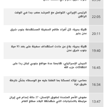
الرئيس الإيراني: التواصل مع المرشد صعب جدا في الوقت
الراهن
22:05
هيئة بحرية: كل أفراد طاقم السفينة المستهدفة جنوب شرق
عدن بخير
20:11
هيئة بحرية: بلاغ عن حادث استهداف سفينة على بعد 95 ميلا
جنوب شرق عدن
19:40
الجيش الإسرائيلي: هاجمنا عدة مواقع جنوبي لبنان ردا على
انتهاكات حزب الله
16:45
حماس: نؤكد تمسكنا بما اتفقنا عليه مع الوسطاء بشأن خارطة
طريق غزة
16:34
مفوض الأمم المتحدة لحقوق الإنسان: 27 حالة إعدام في إيران
مرتبطة بالاحتجاجات التي شهدتها البلاد مطلع العام
13:47