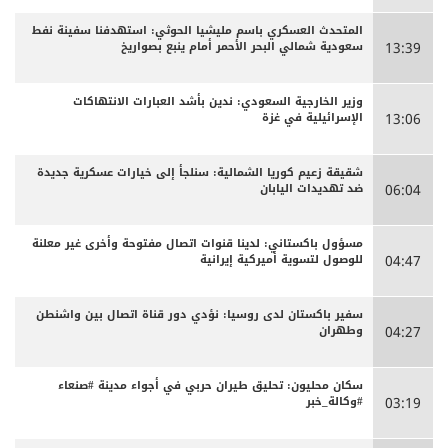
المتحدث العسكري باسم مليشيا الحوثي: استهدفنا سفينة نفط
سعودية شمالي البحر الأحمر أمام ينبع بصواريخ
13:39
وزير الخارجية السعودي: ندين بأشد العبارات الانتهاكات
الإسرائيلية في غزة
13:06
شقيقة زعيم كوريا الشمالية: سنلجأ إلى خيارات عسكرية جديدة
ضد تهديدات اليابان
06:04
مسؤول باكستاني: لدينا قنوات اتصال مفتوحة وأخرى غير معلنة
للوصول لتسوية أميركية إيرانية
04:47
سفير باكستان لدى روسيا: نؤدي دور قناة اتصال بين واشنطن
وطهران
04:27
سكان محليون: تحليق طيران حربي في أجواء مدينة #صنعاء
#وكالة_خبر
03:19