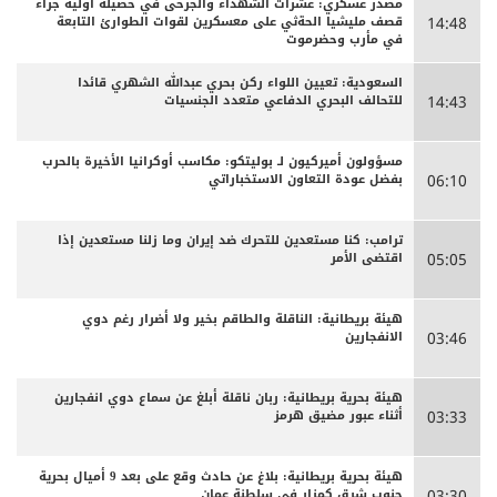
مصدر عسكري: عشرات الشهداء والجرحى ‏في حصيلة أولية جراء
قصف مليشيا الحةثي على معسكرين لقوات الطوارئ التابعة
14:48
في مأرب وحضرموت
السعودية: تعيين اللواء ركن بحري عبدالله الشهري قائدا
للتحالف البحري الدفاعي متعدد الجنسيات
14:43
مسؤولون أميركيون لـ بوليتكو: مكاسب أوكرانيا الأخيرة بالحرب
بفضل عودة التعاون الاستخباراتي
06:10
ترامب: كنا مستعدين للتحرك ضد إيران وما زلنا مستعدين إذا
اقتضى الأمر
05:05
هيئة بريطانية: الناقلة والطاقم بخير ولا أضرار رغم دوي
الانفجارين
03:46
هيئة بحرية بريطانية: ربان ناقلة أبلغ عن سماع دوي انفجارين
أثناء عبور مضيق هرمز
03:33
هيئة بحرية بريطانية: بلاغ عن حادث وقع على بعد 9 أميال بحرية
جنوب شرق كمزار في سلطنة عمان
03:30