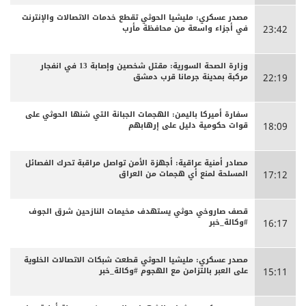
مصدر عسكري: مليشيا الحوثي تقطع خدمات الاتصالات والإنترنت
في أجزاء واسعة من محافظة مأرب
23:42
وزارة الصحة السورية: مقتل شخصين وإصابة 13 في انفجار
مركبة بمدينة جرمانا قرب دمشق
22:19
سفارة أميركا باليمن: الهجمات الجبانة التي شنها الحوثي على
قوات حكومية دليل على إرهابهم
18:09
مصادر أمنية عراقية: أجهزة الأمن تواصل مراقبة تحرك الفصائل
المسلحة لمنع أي هجمات من العراق
17:12
قصف صاروخي حوثي يستهدف مخيمات النازحين شرق الجوف
#وكالة_خبر
16:17
مصدر عسكري: مليشيا الحوثي قطعت شبكات الاتصالات الخلوية
على العبر بالتزامن مع الهجوم #وكالة_خبر
15:11