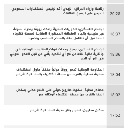
رئاسة وزراء العراق: الزيدي أكد لرئيس الاستخبارات السعودي
الحرص على ترسيخ العلاقات
20:28
الإعلام العسكري: الدوريات البحرية رصدت زورقًا يتحرك بسرعة
غير طبيعية باتجاه المنطقة المحظورة المقابلة لمحطة كهرباء
18:37
المخا قبل أن تتعامل معه بالسلاح المناسب وتدمره
الإعلام العسكري: جميع وحدات قوات المقاومة الوطنية في
جاهزية عالية للتعامل مع أي تهديد يأتي من قبل العدو الحوثي
18:36
في البر أو البحر
المقاومة الوطنية تدمر زورقاً حوثياً مفخخاً حاول استهداف
سفينة نفطية بالقرب من محطة الكهرباء بالمخا #وكالة_خبر
18:04
مصادر محلية: سقوط صاروخ حوثي على هنجر مدني بساحل
المخا بالقرب من محطة الكهرباء #وكالة_خبر
18:02
سكان محليون: انفجار يهز مدينة المخا #وكالة_خبر
17:52