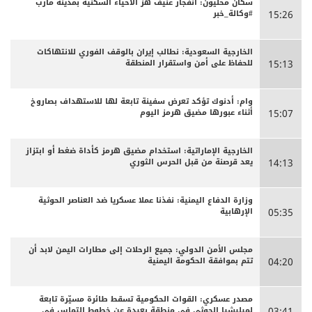
سكان محليون: انفجار عنيف هز الأحياء السكنية بمدينة مأرب
#وكالة_خبر
15:26
الخارجية السعودية: نطالب إيران بالوقف الفوري للانتهاكات
للحفاظ على أمن واستقرار المنطقة
15:13
وام: أدنوك تؤكد تعرض سفينة تابعة لها للاستهداف بصاروخ
أثناء عبورها مضيق هرمز اليوم
15:07
الخارجية الإماراتية: استخدام مضيق هرمز كأداة ضغط أو ابتزاز
يعد قرصنة من قبل الحرس الثوري
14:13
وزارة الدفاع اليمنية: نفذنا عملا عسكريا ضد العناصر الحوثية
الإرهابية
05:35
مجلس الأمن الدولي: جميع الرحلات إلى مطارات اليمن لابد أن
تتم بموافقة الحكومة اليمنية
04:20
مصدر عسكري: القوات الحكومية تسقط طائرة مسيّرة تابعة
لميليشيا الحوثي في منطقة بعيدة عن خطوط التماس في
03:41