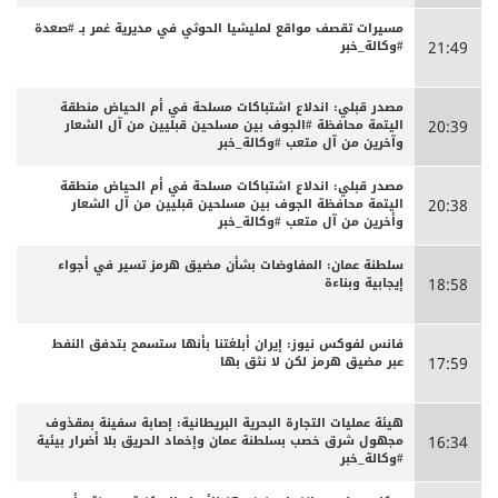
مسيرات تقصف مواقع لمليشيا الحوثي في مديرية غمر بـ #صعدة
#وكالة_خبر
21:49
مصدر قبلي: اندلاع اشتباكات مسلحة في أم الحياض منطقة
اليتمة محافظة #الجوف بين مسلحين قبليين من آل الشعار
20:39
وآخرين من آل متعب #وكالة_خبر
مصدر قبلي: اندلاع اشتباكات مسلحة في أم الحياض منطقة
اليتمة محافظة الجوف بين مسلحين قبليين من آل الشعار
20:38
وأخرين من آل متعب #وكالة_خبر
سلطنة عمان: المفاوضات بشأن مضيق هرمز تسير في أجواء
إيجابية وبناءة
18:58
فانس لفوكس نيوز: إيران أبلغتنا بأنها ستسمح بتدفق النفط
عبر مضيق هرمز لكن لا نثق بها
17:59
هيئة عمليات التجارة البحرية البريطانية: إصابة سفينة بمقذوف
مجهول شرق خصب بسلطنة عمان وإخماد الحريق بلا أضرار بيئية
16:34
#وكالة_خبر