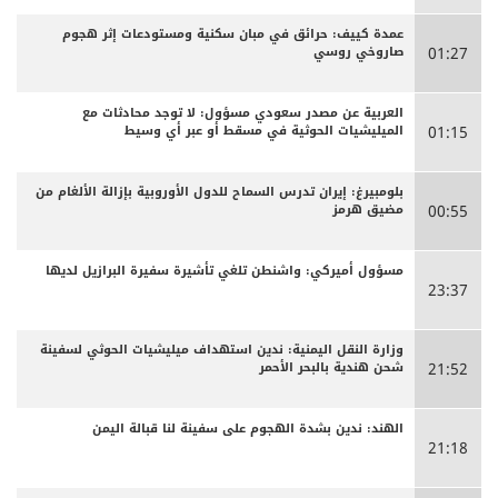
عمدة كييف: حرائق في مبان سكنية ومستودعات إثر هجوم
صاروخي روسي
01:27
العربية عن مصدر سعودي مسؤول: لا توجد محادثات مع
الميليشيات الحوثية في مسقط أو عبر أي وسيط
01:15
بلومبيرغ: إيران تدرس السماح للدول الأوروبية بإزالة الألغام من
مضيق هرمز
00:55
مسؤول أميركي: واشنطن تلغي تأشيرة سفيرة البرازيل لديها
23:37
وزارة النقل اليمنية: ندين استهداف ميليشيات الحوثي لسفينة
شحن هندية بالبحر الأحمر
21:52
الهند: ندين بشدة الهجوم على سفينة لنا قبالة اليمن
21:18