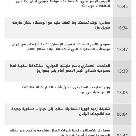
الجيش الإسرائيلي: هاجمنا عدة مواقع جنوبي لبنان ردا على
انتهاكات حزب الله
16:45
حماس: نؤكد تمسكنا بما اتفقنا عليه مع الوسطاء بشأن خارطة
طريق غزة
16:34
مفوض الأمم المتحدة لحقوق الإنسان: 27 حالة إعدام في إيران
مرتبطة بالاحتجاجات التي شهدتها البلاد مطلع العام
13:47
المتحدث العسكري باسم مليشيا الحوثي: استهدفنا سفينة نفط
سعودية شمالي البحر الأحمر أمام ينبع بصواريخ
13:39
وزير الخارجية السعودي: ندين بأشد العبارات الانتهاكات
الإسرائيلية في غزة
13:06
شقيقة زعيم كوريا الشمالية: سنلجأ إلى خيارات عسكرية جديدة
ضد تهديدات اليابان
06:04
مسؤول باكستاني: لدينا قنوات اتصال مفتوحة وأخرى غير معلنة
للوصول لتسوية أميركية إيرانية
04:47