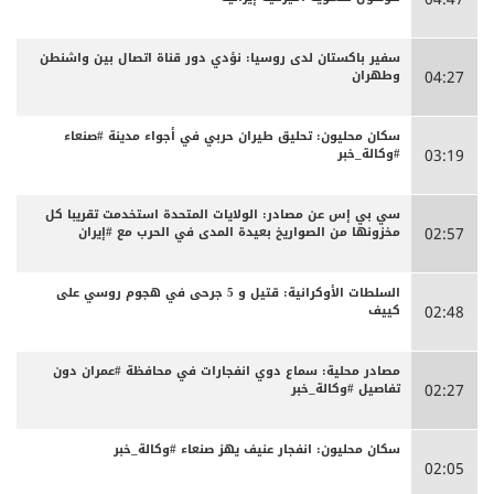
سفير باكستان لدى روسيا: نؤدي دور قناة اتصال بين واشنطن
وطهران
04:27
سكان محليون: تحليق طيران حربي في أجواء مدينة #صنعاء
#وكالة_خبر
03:19
سي بي إس عن مصادر: الولايات المتحدة استخدمت تقريبا كل
مخزونها من الصواريخ بعيدة المدى في الحرب مع #إيران
02:57
السلطات الأوكرانية: قتيل و 5 جرحى في هجوم روسي على
كييف
02:48
مصادر محلية: سماع دوي انفجارات في محافظة #عمران دون
تفاصيل #وكالة_خبر
02:27
سكان محليون: انفجار عنيف يهز صنعاء #وكالة_خبر
02:05