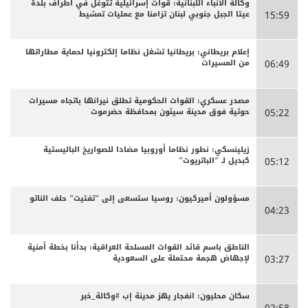
وكالة الأنباء اللبنانية: قوات إسرائيلية تتوغل في أطراف بلدة
عيتا الجبل جنوبي لبنان تزامنا مع عمليات تمشيط
15:59
إعلام بريطاني: بريطانيا تشغل نظاما إلكترونيا لحماية مطاراتها
من المسيرات
06:49
مصدر عسكري: القوات الحكومية تطلق نيرانها باتجاه مسيرات
حوثية فوق مدينة سيئون بمحافظة حضرموت
05:22
زيلينسكي: نطور نظاما أوروبيا مضادا للصواريخ الباليستية
كبديل لـ "الباتريوت"
05:12
مسؤولون أميركيون: روسيا ستسعى إلى "تفتيت" حلف الناتو
04:23
الناطق باسم قائد القوات المسلحة العراقية: بدأنا بخطة أمنية
لإجهاض هجمة محتملة على السعودية
03:27
سكان محليون: انفجار يهز مدينة إب #وكالة_خبر