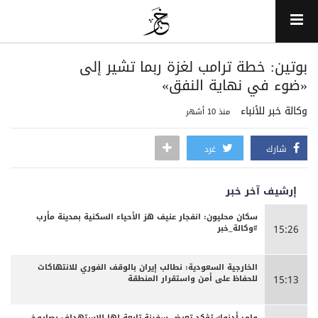
بوتين: خطة ترامب لغزة ربما تشير إلى
«ضوء في نهاية النفق»
وكالة خبر للأنباء
منذ 10 أشهر
شارك
غرد
إرشيف آخر خبر
سكان محليون: انفجار عنيف هز الأحياء السكنية بمدينة مأرب
#وكالة_خبر
15:26
الخارجية السعودية: نطالب إيران بالوقف الفوري للانتهاكات
للحفاظ على أمن واستقرار المنطقة
15:13
وام: أدنوك تؤكد تعرض سفينة تابعة لها للاستهداف بصاروخ