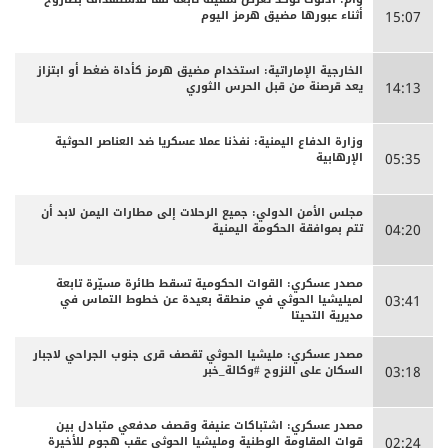
أثناء عبورها مضيق هرمز اليوم
15:07
الخارجية الإماراتية: استخدام مضيق هرمز كأداة ضغط أو ابتزاز
يعد قرصنة من قبل الحرس الثوري
14:13
وزارة الدفاع اليمنية: نفذنا عملا عسكريا ضد العناصر الحوثية
الإرهابية
05:35
مجلس الأمن الدولي: جميع الرحلات إلى مطارات اليمن لابد أن
تتم بموافقة الحكومة اليمنية
04:20
مصدر عسكري: القوات الحكومية تسقط طائرة مسيّرة تابعة
لميليشيا الحوثي في منطقة بعيدة عن خطوط التماس في
03:41
مديرية التحيتا
مصدر عسكري: مليشيا الحوثي تقصف قرى جنوب الجراحي لاجبار
السكان على النزوح #وكالة_خبر
03:18
مصدر عسكري: اشتباكات عنيفة وقصف مدفعي متبادل بين
قوات المقاومة الوطنية ومليشيا الحوثي عقب هجوم للأخيرة
02:24