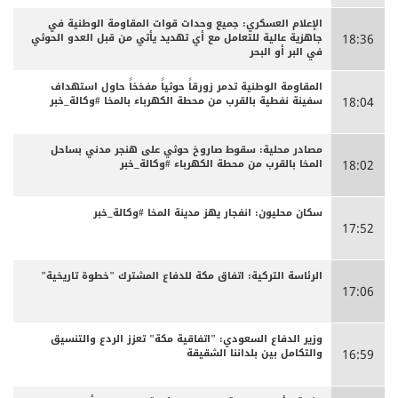
الإعلام العسكري: جميع وحدات قوات المقاومة الوطنية في
جاهزية عالية للتعامل مع أي تهديد يأتي من قبل العدو الحوثي
18:36
في البر أو البحر
المقاومة الوطنية تدمر زورقاً حوثياً مفخخاً حاول استهداف
سفينة نفطية بالقرب من محطة الكهرباء بالمخا #وكالة_خبر
18:04
مصادر محلية: سقوط صاروخ حوثي على هنجر مدني بساحل
المخا بالقرب من محطة الكهرباء #وكالة_خبر
18:02
سكان محليون: انفجار يهز مدينة المخا #وكالة_خبر
17:52
الرئاسة التركية: اتفاق مكة للدفاع المشترك "خطوة تاريخية"
17:06
وزير الدفاع السعودي: "اتفاقية مكة" تعزز الردع والتنسيق
والتكامل بين بلداننا الشقيقة
16:59