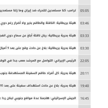
ترامب: كنا مستعدين للتحرك ضد إيران وما زلنا مستعدين
05:05
هيئة بريطانية: الناقلة والطاقم بخير ولا أضرار رغم دوي ا
03:46
هيئة بحرية بريطانية: ربان ناقلة أبلغ عن سماع دوي انفج
03:33
هيئة بحرية بريطانية: بلاغ عن حادث وقع على بعد 9 أميال بحرية جنوب شرق كمزار في سلطنة عمان
03:30
الرئيس الإيراني: التواصل مع المرشد صعب جدا في الوق
22:05
هيئة بحرية: كل أفراد طاقم السفينة المستهدفة جنوب
20:11
هيئة بحرية: بلاغ عن حادث استهداف سفينة على بعد 95 ميلا جنوب شرق عدن
19:40
الجيش الإسرائيلي: هاجمنا عدة مواقع جنوبي لبنان ردا ع
16:45