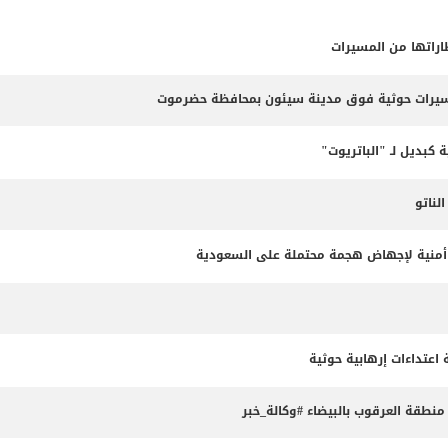
طاراتها من المسيرات
مسيرات حوثية فوق مدينة سيئون بمحافظة حضرموت
 كبديل لـ "الباتريوت"
ناتو
طة أمنية لإجهاض هجمة محتملة على السعودية
طقة العرقوب بالبيضاء #وكالة_خبر