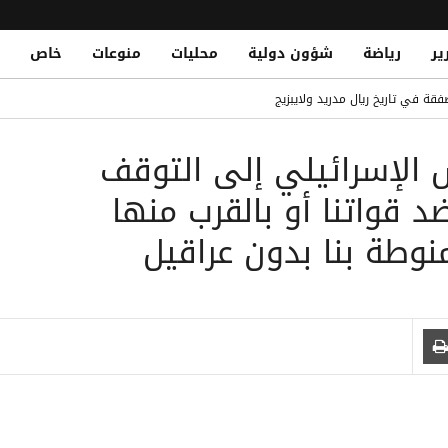
ير
رياضة
شؤون دولية
محليات
منوعات
خاص
 حوثي استهدف منازل سكنية جنوب الحديدة
فقة في تاريخ ريال مدريد ولايبزيج
Al-Qaeda Elements Reportedly Aide
ش الإسرائيلي إلى التوقف
ناصر من تنظيم القاعدة في الهجوم الحوثي على معسكر الرويك بمأرب
لندي حتى 2030
قواتنا أو بالقرب منها
 في نجران ويصيب 11 مدنياً بينهم امرأة وطفل
منوطة بنا بدون عراقيل