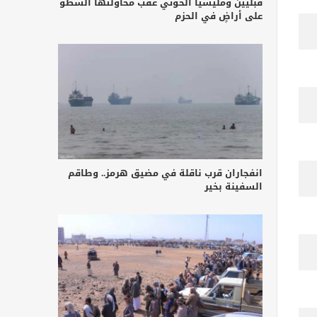
قبليين ومليشيا الحوثي عقب محاولتها السطو
على أراضٍ في الحزم
انفجاران قرب ناقلة في مضيق هرمز.. وطاقم
السفينة بخير