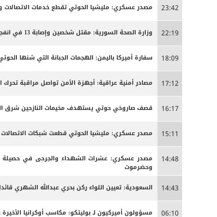
مصدر عسكري: مليشيا الحوثي تقطع خدمات الاتصالات وا
23:42
وزارة الصحة السورية: مقتل شخصين وإصابة 13 في انفجار مركبة بمدينة جرمانا قرب دمشق
22:19
سفارة أميركا باليمن: الهجمات الجبانة التي شنها الحو
18:09
مصادر أمنية عراقية: أجهزة الأمن تواصل مراقبة تحرك 
17:12
قصف صاروخي حوثي يستهدف مخيمات النازحين شرق الج
16:17
مصدر عسكري: مليشيا الحوثي قطعت شبكات الاتصالات الخ
15:11
مصدر عسكري: عشرات الشهداء والجرحى ‏في حصيلة أو
14:48
وحضرموت
السعودية: تعيين اللواء ركن بحري عبدالله الشهري قائدا
14:43
مسؤولون أميركيون لـ بوليتكو: مكاسب أوكرانيا الأخيرة 
06:10