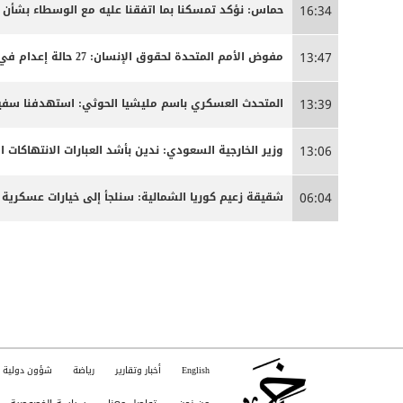
حماس: نؤكد تمسكنا بما اتفقنا عليه مع الوسطاء بشأن
16:34
مفوض الأمم المتحدة لحقوق الإنسان: 27 حالة إعدام في إيران مرتبطة بالاحتجاجات التي شهدتها البلاد مطلع العام
13:47
المتحدث العسكري باسم مليشيا الحوثي: استهدفنا سفينة
13:39
وزير الخارجية السعودي: ندين بأشد العبارات الانتهاكات ا
13:06
شقيقة زعيم كوريا الشمالية: سنلجأ إلى خيارات عسكرية 
06:04
English
أخبار وتقارير
رياضة
شؤون دولية