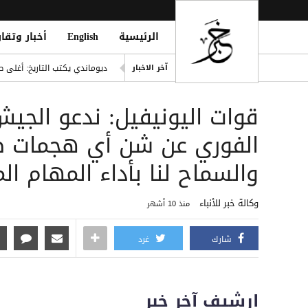
الرئيسية
English
أخبار وتقار
إصابة مدنيين اثنين جراء قصف
آخر الاخبار
ديوماندي يكتب التاريخ: أغلى ص
d Houthi Attack on Marib Camp
قوات اليونيفيل: ندعو الجي
انفراد| مصادر تكشف مشاركة ع
هيثم حسن يوقع لسيلتيك الاسكت
الفوري عن شن أي هجمات ضد 
التحالف: هجوم حوثي يستهدف أعياناً مدنية
والسماح لنا بأداء المهام ال
وكالة خبر للأنباء
منذ 10 أشهر
شارك
غرد
إرشيف آخر خبر