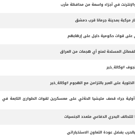
لإنترنت في أجزاء واسعة من محافظة مأرب
ثي على قوات حكومية دليل على إرهابهم
الفصائل المسلحة لمنع أي هجمات من العراق
وف #وكالة_خبر
لوية على العبر بالتزامن مع الهجوم #وكالة_خبر
لية جراء قصف مليشيا الحةثي على معسكرين لقوات الطوارئ التابعة في م
 للتحالف البحري الدفاعي متعدد الجنسيات
بالحرب بفضل عودة التعاون الاستخباراتي