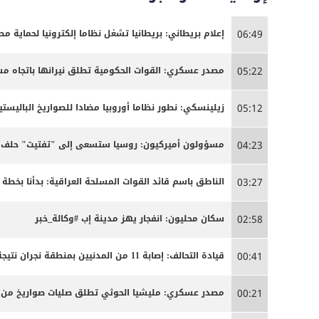
إعلام بريطاني: بريطانيا تشغل نظاما إلكترونيا لحماية م
06:49
مصدر عسكري: القوات الحكومية تطلق نيرانها باتجاه 
05:22
زيلينسكي: نطور نظاما أوروبيا مضادا للصواريخ الباليستية
05:12
مسؤولون أميركيون: روسيا ستسعى إلى "تفتيت" حلف ال
04:23
الناطق باسم قائد القوات المسلحة العراقية: بدأنا بخ
03:27
سكان محليون: انفجار يهز مدينة إب #وكالة_خبر
02:58
قيادة التحالف: إصابة 11 من المدنيين بمنطقة نجران نتيجة اعتداءات إرهابية حوثية
00:41
مصدر عسكري: مليشيا الحوثي تطلق صليات صواريخ من من
00:21