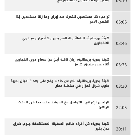
بفضل عودة التعاون الاستخباراتي
06:10
ترامب: كنا مستعدين للتحرك ضد إيران وما زلنا مستعدين إذا
اقتضى الأمر
05:05
هيئة بريطانية: الناقلة والطاقم بخير ولا أضرار رغم دوي
الانفجارين
03:46
هيئة بحرية بريطانية: ربان ناقلة أبلغ عن سماع دوي انفجارين
أثناء عبور مضيق هرمز
03:33
هيئة بحرية بريطانية: بلاغ عن حادث وقع على بعد 9 أميال بحرية
جنوب شرق كمزار في سلطنة عمان
03:30
الرئيس الإيراني: التواصل مع المرشد صعب جدا في الوقت
الراهن
22:05
هيئة بحرية: كل أفراد طاقم السفينة المستهدفة جنوب شرق
عدن بخير
20:11