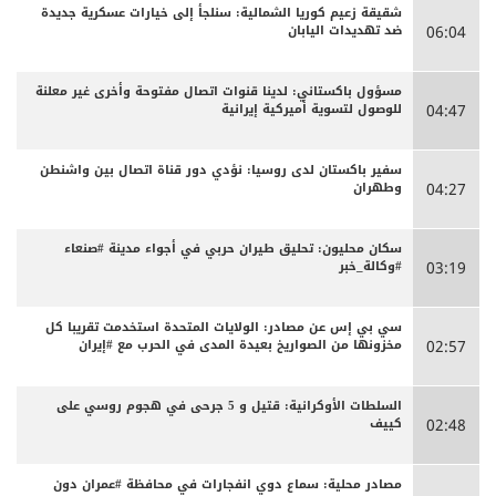
شقيقة زعيم كوريا الشمالية: سنلجأ إلى خيارات عسكرية جديدة
ضد تهديدات اليابان
06:04
مسؤول باكستاني: لدينا قنوات اتصال مفتوحة وأخرى غير معلنة
للوصول لتسوية أميركية إيرانية
04:47
سفير باكستان لدى روسيا: نؤدي دور قناة اتصال بين واشنطن
وطهران
04:27
سكان محليون: تحليق طيران حربي في أجواء مدينة #صنعاء
#وكالة_خبر
03:19
سي بي إس عن مصادر: الولايات المتحدة استخدمت تقريبا كل
مخزونها من الصواريخ بعيدة المدى في الحرب مع #إيران
02:57
السلطات الأوكرانية: قتيل و 5 جرحى في هجوم روسي على
كييف
02:48
مصادر محلية: سماع دوي انفجارات في محافظة #عمران دون