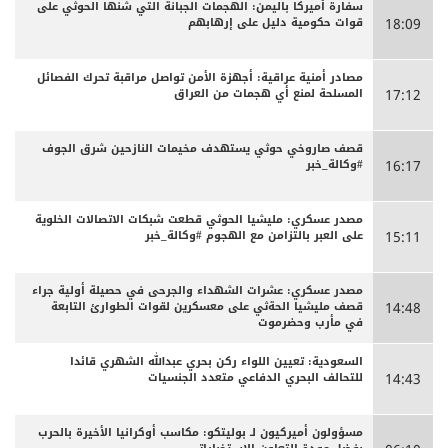
سفارة أميركا باليمن: الهجمات الجبانة التي شنها الحوثي على
قوات حكومية دليل على إرهابهم
18:09
مصادر أمنية عراقية: أجهزة الأمن تواصل مراقبة تحرك الفصائل
المسلحة لمنع أي هجمات من العراق
17:12
قصف صاروخي حوثي يستهدف مخيمات النازحين شرق الجوف
#وكالة_خبر
16:17
مصدر عسكري: مليشيا الحوثي قطعت شبكات الاتصالات الخلوية
على العبر بالتزامن مع الهجوم #وكالة_خبر
15:11
مصدر عسكري: عشرات الشهداء والجرحى ‏في حصيلة أولية جراء
قصف مليشيا الحةثي على معسكرين لقوات الطوارئ التابعة
14:48
في مأرب وحضرموت
السعودية: تعيين اللواء ركن بحري عبدالله الشهري قائدا
للتحالف البحري الدفاعي متعدد الجنسيات
14:43
مسؤولون أميركيون لـ بوليتكو: مكاسب أوكرانيا الأخيرة بالحرب