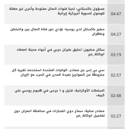
مسؤول باكستاني: لدينا قنوات اتصال مفتوحة وأخرى غير معلنة
للوصول لتسوية أميركية إيرانية
04:47
سفير باكستان لدى روسيا: نؤدي دور قناة اتصال بين واشنطن
وطهران
04:27
سكان محليون: تحليق طيران حربي في أجواء مدينة #صنعاء
#وكالة_خبر
03:19
سي بي إس عن مصادر: الولايات المتحدة استخدمت تقريبا كل
مخزونها من الصواريخ بعيدة المدى في الحرب مع #إيران
02:57
السلطات الأوكرانية: قتيل و 5 جرحى في هجوم روسي على
كييف
02:48
مصادر محلية: سماع دوي انفجارات في محافظة #عمران دون
تفاصيل #وكالة_خبر
02:27