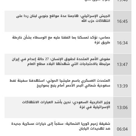
الجيش الإسرائيلي: هاجمنا عدة مواقع جنوبي لبنان ردا على
انتهاكات حزب الله
16:45
حماس: نؤكد تمسكنا بما اتفقنا عليه مع الوسطاء بشأن خارطة
طريق غزة
16:34
مفوض الأمم المتحدة لحقوق الإنسان: 27 حالة إعدام في إيران
مرتبطة بالاحتجاجات التي شهدتها البلاد مطلع العام
13:47
المتحدث العسكري باسم مليشيا الحوثي: استهدفنا سفينة نفط
سعودية شمالي البحر الأحمر أمام ينبع بصواريخ
13:39
وزير الخارجية السعودي: ندين بأشد العبارات الانتهاكات
الإسرائيلية في غزة
13:06
شقيقة زعيم كوريا الشمالية: سنلجأ إلى خيارات عسكرية جديدة
ضد تهديدات اليابان
06:04