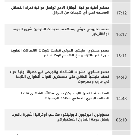
مصادر أمنية عراقية: أجهزة الأمن تواصل مراقبة تحرك الفصائل
المسلحة لمنع أي هجمات من العراق
17:12
قصف صاروخي حوثي يستهدف مخيمات النازحين شرق الجوف
#وكالة_خبر
16:17
مصدر عسكري: مليشيا الحوثي قطعت شبكات الاتصالات الخلوية
على العبر بالتزامن مع الهجوم #وكالة_خبر
15:11
مصدر عسكري: عشرات الشهداء والجرحى ‏في حصيلة أولية جراء
قصف مليشيا الحةثي على معسكرين لقوات الطوارئ التابعة
14:48
في مأرب وحضرموت
السعودية: تعيين اللواء ركن بحري عبدالله الشهري قائدا
للتحالف البحري الدفاعي متعدد الجنسيات
14:43
مسؤولون أميركيون لـ بوليتكو: مكاسب أوكرانيا الأخيرة بالحرب
بفضل عودة التعاون الاستخباراتي
06:10