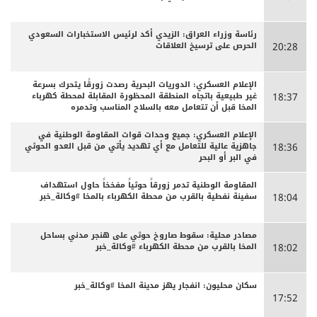
رئاسة وزراء العراق: الزيدي أكد لرئيس الاستخبارات السعودي
الحرص على ترسيخ العلاقات
20:28
الإعلام العسكري: الدوريات البحرية رصدت زورقًا يتحرك بسرعة
غير طبيعية باتجاه المنطقة المحظورة المقابلة لمحطة كهرباء
18:37
المخا قبل أن تتعامل معه بالسلاح المناسب وتدمره
الإعلام العسكري: جميع وحدات قوات المقاومة الوطنية في
جاهزية عالية للتعامل مع أي تهديد يأتي من قبل العدو الحوثي
18:36
في البر أو البحر
المقاومة الوطنية تدمر زورقاً حوثياً مفخخاً حاول استهداف
سفينة نفطية بالقرب من محطة الكهرباء بالمخا #وكالة_خبر
18:04
مصادر محلية: سقوط صاروخ حوثي على هنجر مدني بساحل
المخا بالقرب من محطة الكهرباء #وكالة_خبر
18:02
سكان محليون: انفجار يهز مدينة المخا #وكالة_خبر
17:52