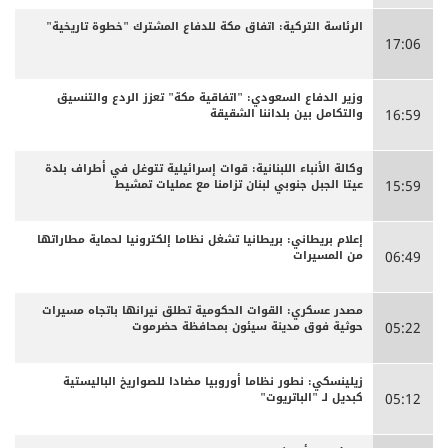
الرئاسة التركية: اتفاق مكة للدفاع المشترك "خطوة تاريخية"
17:06
وزير الدفاع السعودي: "اتفاقية مكة" تعزز الردع والتنسيق
والتكامل بين بلداننا الشقيقة
16:59
وكالة الأنباء اللبنانية: قوات إسرائيلية تتوغل في أطراف بلدة
عيتا الجبل جنوبي لبنان تزامنا مع عمليات تمشيط
15:59
إعلام بريطاني: بريطانيا تشغل نظاما إلكترونيا لحماية مطاراتها
من المسيرات
06:49
مصدر عسكري: القوات الحكومية تطلق نيرانها باتجاه مسيرات
حوثية فوق مدينة سيئون بمحافظة حضرموت
05:22
زيلينسكي: نطور نظاما أوروبيا مضادا للصواريخ الباليستية
كبديل لـ "الباتريوت"
05:12