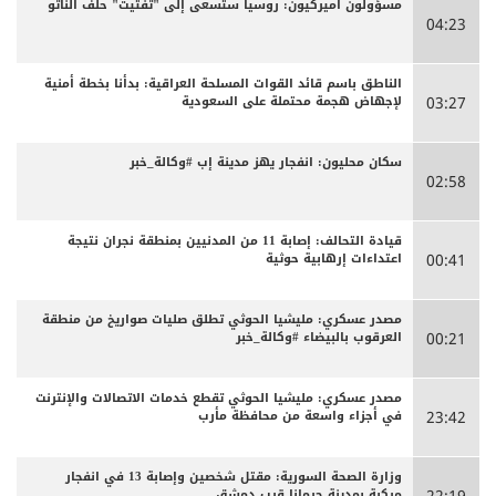
مسؤولون أميركيون: روسيا ستسعى إلى "تفتيت" حلف الناتو
04:23
الناطق باسم قائد القوات المسلحة العراقية: بدأنا بخطة أمنية
لإجهاض هجمة محتملة على السعودية
03:27
سكان محليون: انفجار يهز مدينة إب #وكالة_خبر
02:58
قيادة التحالف: إصابة 11 من المدنيين بمنطقة نجران نتيجة
اعتداءات إرهابية حوثية
00:41
مصدر عسكري: مليشيا الحوثي تطلق صليات صواريخ من منطقة
العرقوب بالبيضاء #وكالة_خبر
00:21
مصدر عسكري: مليشيا الحوثي تقطع خدمات الاتصالات والإنترنت
في أجزاء واسعة من محافظة مأرب
23:42
وزارة الصحة السورية: مقتل شخصين وإصابة 13 في انفجار
مركبة بمدينة جرمانا قرب دمشق