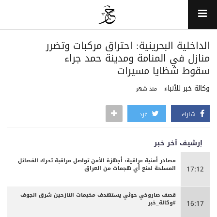
الداخلية البحرينية: احتراق مركبات وتضرر
منازل في المنامة ومدينة حمد جراء
سقوط شظايا مسيرات
وكالة خبر للأنباء
منذ شهر
شارك
غرد
إرشيف آخر خبر
مصادر أمنية عراقية: أجهزة الأمن تواصل مراقبة تحرك الفصائل
المسلحة لمنع أي هجمات من العراق
17:12
قصف صاروخي حوثي يستهدف مخيمات النازحين شرق الجوف
#وكالة_خبر
16:17