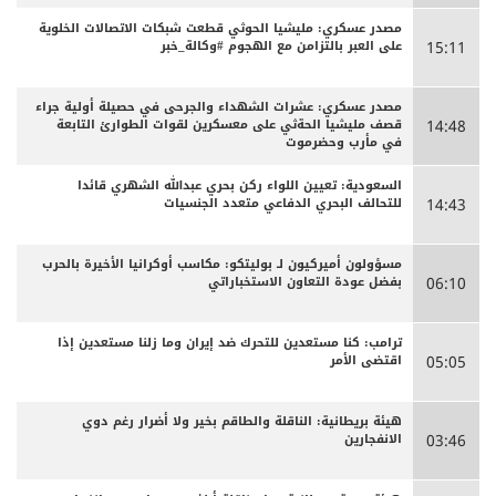
مصدر عسكري: مليشيا الحوثي قطعت شبكات الاتصالات الخلوية
على العبر بالتزامن مع الهجوم #وكالة_خبر
15:11
مصدر عسكري: عشرات الشهداء والجرحى ‏في حصيلة أولية جراء
قصف مليشيا الحةثي على معسكرين لقوات الطوارئ التابعة
14:48
في مأرب وحضرموت
السعودية: تعيين اللواء ركن بحري عبدالله الشهري قائدا
للتحالف البحري الدفاعي متعدد الجنسيات
14:43
مسؤولون أميركيون لـ بوليتكو: مكاسب أوكرانيا الأخيرة بالحرب
بفضل عودة التعاون الاستخباراتي
06:10
ترامب: كنا مستعدين للتحرك ضد إيران وما زلنا مستعدين إذا
اقتضى الأمر
05:05
هيئة بريطانية: الناقلة والطاقم بخير ولا أضرار رغم دوي
الانفجارين
03:46