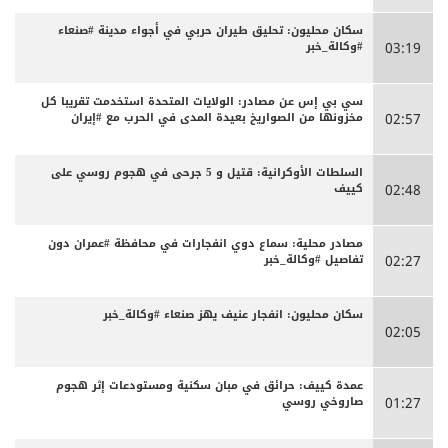
سكان محليون: تحليق طيران حربي في أجواء مدينة #صنعاء
#وكالة_خبر
03:19
سي بي إس عن مصادر: الولايات المتحدة استخدمت تقريبا كل
مخزونها من الصواريخ بعيدة المدى في الحرب مع #إيران
02:57
السلطات الأوكرانية: قتيل و 5 جرحى في هجوم روسي على
كييف
02:48
مصادر محلية: سماع دوي انفجارات في محافظة #عمران دون
تفاصيل #وكالة_خبر
02:27
سكان محليون: انفجار عنيف يهز صنعاء #وكالة_خبر
02:05
عمدة كييف: حرائق في مبان سكنية ومستودعات إثر هجوم
صاروخي روسي
01:27