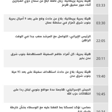
هيئة بحرية بريطانية: ربان ناقلة أبلغ عن سماع دوي انفجارين
أثناء عبور مضيق هرمز
03:33
هيئة بحرية بريطانية: بلاغ عن حادث وقع على بعد 9 أميال بحرية
جنوب شرق كمزار في سلطنة عمان
03:30
الرئيس الإيراني: التواصل مع المرشد صعب جدا في الوقت
الراهن
22:05
هيئة بحرية: كل أفراد طاقم السفينة المستهدفة جنوب شرق
عدن بخير
20:11
هيئة بحرية: بلاغ عن حادث استهداف سفينة على بعد 95 ميلا
جنوب شرق عدن
19:40
الجيش الإسرائيلي: هاجمنا عدة مواقع جنوبي لبنان ردا على
انتهاكات حزب الله
16:45
حماس: نؤكد تمسكنا بما اتفقنا عليه مع الوسطاء بشأن خارطة
طريق غزة
16:34