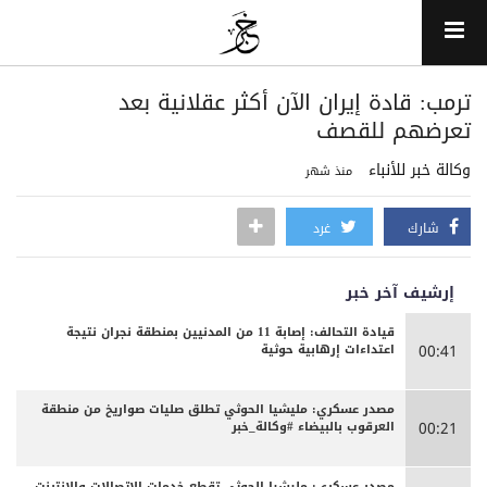
ترمب: قادة إيران الآن أكثر عقلانية بعد
تعرضهم للقصف
وكالة خبر للأنباء
منذ شهر
شارك
غرد
إرشيف آخر خبر
قيادة التحالف: إصابة 11 من المدنيين بمنطقة نجران نتيجة
اعتداءات إرهابية حوثية
00:41
مصدر عسكري: مليشيا الحوثي تطلق صليات صواريخ من منطقة
العرقوب بالبيضاء #وكالة_خبر
00:21
مصدر عسكري: مليشيا الحوثي تقطع خدمات الاتصالات والإنترنت