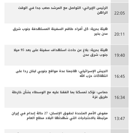
الرئيس الإيراني: التواصل مع المرشد صعب جدا في الوقت
الراهن
22:05
هيئة بحرية: كل أفراد طاقم السفينة المستهدفة جنوب شرق
عدن بخير
20:11
هيئة بحرية: بلاغ عن حادث استهداف سفينة على بعد 95 ميلا
جنوب شرق عدن
19:40
الجيش الإسرائيلي: هاجمنا عدة مواقع جنوبي لبنان ردا على
انتهاكات حزب الله
16:45
حماس: نؤكد تمسكنا بما اتفقنا عليه مع الوسطاء بشأن خارطة
طريق غزة
16:34
مفوض الأمم المتحدة لحقوق الإنسان: 27 حالة إعدام في إيران
مرتبطة بالاحتجاجات التي شهدتها البلاد مطلع العام
13:47