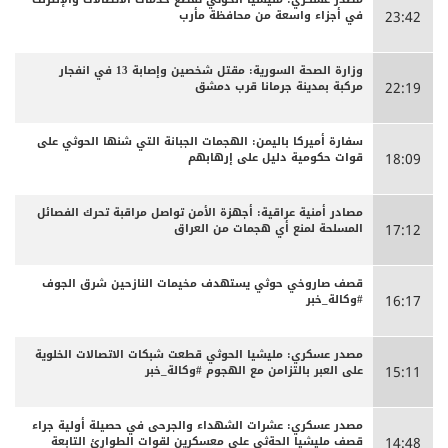
في أجزاء واسعة من محافظة مأرب
23:42
وزارة الصحة السورية: مقتل شخصين وإصابة 13 في انفجار
مركبة بمدينة جرمانا قرب دمشق
22:19
سفارة أميركا باليمن: الهجمات الجبانة التي شنها الحوثي على
قوات حكومية دليل على إرهابهم
18:09
مصادر أمنية عراقية: أجهزة الأمن تواصل مراقبة تحرك الفصائل
المسلحة لمنع أي هجمات من العراق
17:12
قصف صاروخي حوثي يستهدف مخيمات النازحين شرق الجوف
#وكالة_خبر
16:17
مصدر عسكري: مليشيا الحوثي قطعت شبكات الاتصالات الخلوية
على العبر بالتزامن مع الهجوم #وكالة_خبر
15:11
مصدر عسكري: عشرات الشهداء والجرحى ‏في حصيلة أولية جراء
قصف مليشيا الحةثي على معسكرين لقوات الطوارئ التابعة
14:48