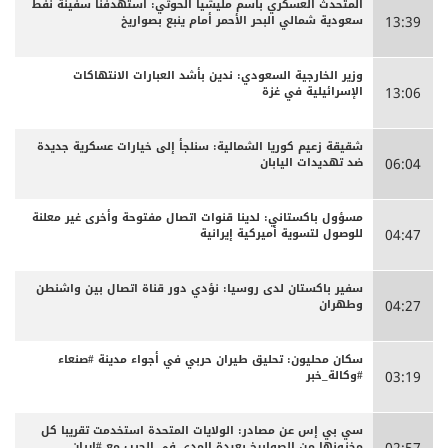
المتحدث العسكري باسم مليشيا الحوثي: استهدفنا سفينة نفط
سعودية شمالي البحر الأحمر أمام ينبع بصواريخ
13:39
وزير الخارجية السعودي: ندين بأشد العبارات الانتهاكات
الإسرائيلية في غزة
13:06
شقيقة زعيم كوريا الشمالية: سنلجأ إلى خيارات عسكرية جديدة
ضد تهديدات اليابان
06:04
مسؤول باكستاني: لدينا قنوات اتصال مفتوحة وأخرى غير معلنة
للوصول لتسوية أميركية إيرانية
04:47
سفير باكستان لدى روسيا: نؤدي دور قناة اتصال بين واشنطن
وطهران
04:27
سكان محليون: تحليق طيران حربي في أجواء مدينة #صنعاء
#وكالة_خبر
03:19
سي بي إس عن مصادر: الولايات المتحدة استخدمت تقريبا كل
مخزونها من الصواريخ بعيدة المدى في الحرب مع #إيران