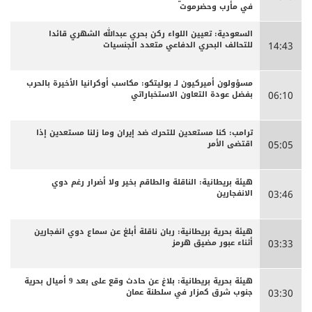
في مأرب وحضرموت
السعودية: تعيين اللواء ركن بحري عبدالله الشهري قائدا
للتحالف البحري الدفاعي متعدد الجنسيات
14:43
مسؤولون أميركيون لـ بوليتكو: مكاسب أوكرانيا الأخيرة بالحرب
بفضل عودة التعاون الاستخباراتي
06:10
ترامب: كنا مستعدين للتحرك ضد إيران وما زلنا مستعدين إذا
اقتضى الأمر
05:05
هيئة بريطانية: الناقلة والطاقم بخير ولا أضرار رغم دوي
الانفجارين
03:46
هيئة بحرية بريطانية: ربان ناقلة أبلغ عن سماع دوي انفجارين
أثناء عبور مضيق هرمز
03:33
هيئة بحرية بريطانية: بلاغ عن حادث وقع على بعد 9 أميال بحرية
جنوب شرق كمزار في سلطنة عمان
03:30