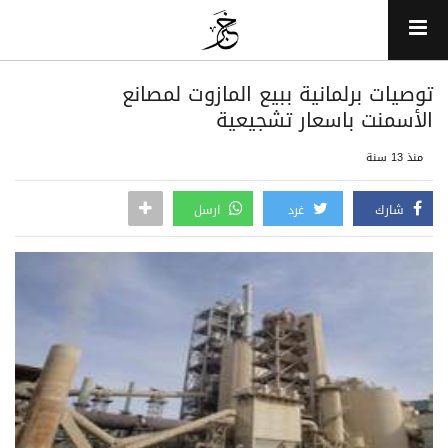
توصيات برلمانية ببيع المازوت لمصانع
الأسمنت باسعار تشجيعية
منذ 13 سنة
شارك
غرد
ارسل