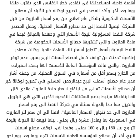
أهمية خاصة، لمساعدتها في تفادي خطر الافلاس الذي يقترب منها
يوما بعد آخر. وأكد المصدر في تصريح لوكالة خبر للأنباء أن مصانع
الأسمنت الحكومية بشكل عام تعاني من رفع أسعار المازوت من قبل
الشركة اليمنية للنفط إلى حد تتجاوز الأسعار المحلية. وحمل المصدر
شركة النفط المسؤولية نتيجة الأسعار التي وصفها بالمبالغ فيها في
مادة المازوت والتي تشتريها مصانع الأسمنت الحكومية من شركة
النفط اليمنية بأسعار تتجاوز أسعار تلك المادة عالميا. وكانت مصادر
إعلامية تحدثت عن توقف كامل لمصنع أسمنت البرح بسبب عدم توفر
المازوت، والتي قالت المؤسسة العامة للأسمنت انها بصدد استيراده
من الخارج بسعر أقل من أسعاره في السوق المحلية. من جهته أشار
مدير عام مصنع أسمنت البرح عبدالرحمن المسني في تصريح لوكالة خبر
أن مصانع الأسمنت تعاني من ارتفاع اسعار مادة المازوت والذي قال
انه ارتفاعها مرتبط بدعم المشتقات النفطية الأخرى التي هي البترول
والديزل مما حدا بالدولة ممثلة في شركة النفط الى رفع اسعار
المازوت الى حد تتجاوز الاسعار العالمية". لافتا الى ان سعر لتر المازوت
في السعودية بما يعادل عشرة ريال يمني، بينما تبيعه لنا الدولة بقيمة
تتراوح بين 180 ريال و 160 يمني. وفيما نفى توقف مصنع اسمنت
البرح، أكد أن مصانع المؤسسة العامة للاسمنت تتجه يوما بعد يوم نحو