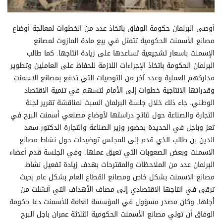
أوصى البرلمان حكومة الوفاق باتخاذ عدد من الخطوات لمعالجة أوضاع
مصانع الأسمنت الحكومية تتمثل في بيع مادة المازوت لمصانع
الإسمنت باسعار تشجيعية تساعدها على زيادة انتاجها. كما طالب
البرلمان الحكومة باتخاذ الإجراءات اللازمة للحفاظ على العاملين وتطوير
مداركهم العملية وعدد آخر من التوصيات التي تدفع بمصانع الاسمنت
وقدراتها الانتاجية خطوات إلى الأمام لتسهم في تنمية الاقتصاد
الوطني. جاء ذلك خلال جلسة البرلمان السبت لمناقشة تقرير لجنة
التجارة والصناعة حول نتائج دراستها لأوضاع مصنعي أسمنت البرح في
تعز وباجل في الحديدة بحضور وزير الصناعة والتجارة الدكتور سعد
الدين بن طالب الذي قدم إلى المجلس توضيحات حول نشاط مصانع
الاسمنت وبعض الصعوبات التي تعيق عملها. وفي الجلسة قدم أعضاء
البرلمان عدد من الملاحظات والمقترحات بهدف زيادة تفعيل نشاط
مصانع الاسمنت بشكل خاص ومصانع القطاع العام بشكل عام بحيث
ترقى في انتاجها الاقتصادي إلى مصاف الأهداف التي أنشئت من
أجلها. وكان مصدر مسؤول في المؤسسة العامة للأسمنت دعا حكومة
الوفاق أن تولي مصانع الأسمنت الحكومية الثلاثة عمران باجل البرح