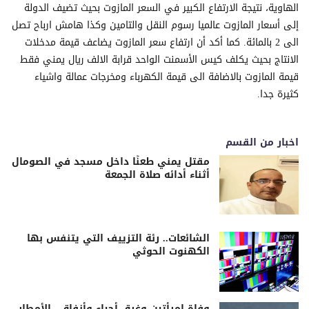
الهاوية، نتيجة الارتفاع الكبير في السعر المازوت بحيث تضيف الدولة
إلى أسعار المازوت عالميا رسوم النقل والتامين وكذا هامش ارباح تصل
الى 2 بالمائة. كما أكد أن ارتفاع سعر المازوت يضاعف قيمة مدخلات
الانتاج بحيث يكلف كيس الأسمنت الواحد قرابة الالف ريال يمني فقط
قيمة المازوت بالاضافة الى قيمة الكهرباء ومخرجات عمالة واشياء
كثيرة جدا.
اخبار من القسم
مقتل يمني طعنًا داخل مسجد في الصومال
أثناء أدائه صلاة الجمعة
الشائعات.. رئة التزييف التي يتنفس بها
الكهنوت الحوثي
وفاة امرأتين وغرق أحياء وأنفاق.. الأمطار