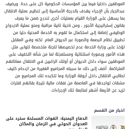
الموظفين داخليا فيما بين المؤسسات الحكومية كل على حدة. ويضيف
عبدالجبار بأن الإجراء يهدف بالدرجة الأساسية إلى تنظيم عملية الانتقال
بما يسهل على الوزارة القيام بعمليات أخرى تندرج ضمن ما يعرف
بقانون إستراتيجية الأجور ، ومن ناحية ثانية مراقبة ومنع عملية الازدواج
الوظيفي إضافة إلى استكمال ما تقوم به الخدمة المدنية حليا من
تطبيق نظام البصمة والصورة عبر الديوان العام. لكنه وفي المقابل
تؤخذ على وزارة الخدمة عدم تخصيصها للجنة متخصصة تتولى مثل
هذه الأمور وبصورة استثنائية ومستعجلة لما من شأنه التخفيف على
الموظفين سواء داخل الديوان أو أولئك الراغبين في الانتقال معاناتهم
المتراكمة. أضف إلى ذلك ما سببته المجاميع الغفيرة من ازدحام كثيف
لطالبي الانتقال داخل أروقة الوزارة وما تتكبده تلك المجاميع من
مشقات تواجدها في العاصمة من نفقات مالية نتيجة بقائهم لفترات
تزيد عن الأربعة أشهر لمتابعة تلك الإجراءات.
اخبار من القسم
الدفاع اليمنية: القوات المسلحة سترد على
العدوان الحوثي في الزمان والمكان