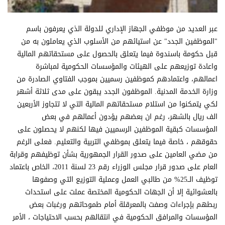
عبر العديد من موظفي الجهاز الإداري للدولة الذي يعرفون باسم
"الموظفين الجدد" عن استيائهم من الأسلوب الذي يعاملون به من
قبل حكومة باسندوة فيما يتعلق بالحصول على مستحقاتهم المالية
واعادة توزيعهم على الهيئات والمؤسسات الحكومية لمباشرة
اعمالهم، واعتمادهم كموظفين رسميين بموجب الفتاوي الصادرة من
وزارة الخدمة المدنية. الموظفون الجدد يبقون على مدى ثلاثة أشهر
لكي يتمكنوا من استلام مستحقاتهم المالية التي لا تتجاوز الأربعين
الف ريال بالشهر، رغم ان بعضهم يؤدون أعمالهم في بعض
المؤسسات كبقية الموظفين الرسميين فيها لكنهم لا يحصلون على
حقوقهم ، خاصة فيما يتعلق بموظفي التربية والتعليم. فعلى الرغم
من مضي العامين على صدور القرار الجمهورية بشأن توظيفهم وقرابة
العام على صدور قرار مجلس الوزراء رقم 23 لسنة 2011، الخاص باعتماد
توظيف الــ25% من طالبي العمل وعملية التوزيع التي وصفوها
بالعشوائية إلا أن الجهات الحكومية المختصة عملت على استحداث
ربطهم بإجراءات وصفت بالمعرقلة أمام طموحاتهم ورغبات بعض
المؤسسات والمرافق الحكومية في انتقالهم بحسب الاحتياجات ، الأمر