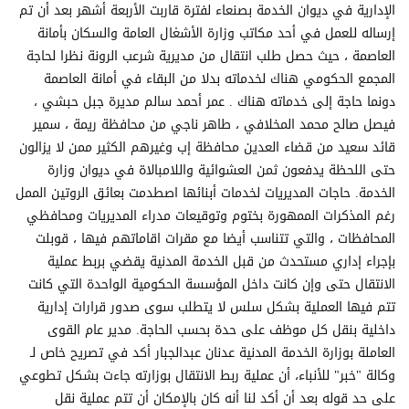
الإدارية في ديوان الخدمة بصنعاء لفترة قاربت الأربعة أشهر بعد أن تم
إرساله للعمل في أحد مكاتب وزارة الأشغال العامة والسكان بأمانة
العاصمة ، حيث حصل طلب انتقال من مديرية شرعب الرونة نظرا لحاجة
المجمع الحكومي هناك لخدماته بدلا من البقاء في أمانة العاصمة
دونما حاجة إلى خدماته هناك . عمر أحمد سالم مديرة جبل حبشي ،
فيصل صالح محمد المخلافي ، طاهر ناجي من محافظة ريمة ، سمير
قائد سعيد من قضاء العدين محافظة إب وغيرهم الكثير ممن لا يزالون
حتى اللحظة يدفعون ثمن العشوائية واللامبالاة في ديوان وزارة
الخدمة. حاجات المديريات لخدمات أبنائها اصطدمت بعائق الروتين الممل
رغم المذكرات الممهورة بختوم وتوقيعات مدراء المديريات ومحافظي
المحافظات ، والتي تتناسب أيضا مع مقرات اقاماتهم فيها ، قوبلت
بإجراء إداري مستحدث من قبل الخدمة المدنية يقضي بربط عملية
الانتقال حتى وإن كانت داخل المؤسسة الحكومية الواحدة التي كانت
تتم فيها العملية بشكل سلس لا يتطلب سوى صدور قرارات إدارية
داخلية بنقل كل موظف على حدة بحسب الحاجة. مدير عام القوى
العاملة بوزارة الخدمة المدنية عدنان عبدالجبار أكد في تصريح خاص لـ
وكالة "خبر" للأنباء، أن عملية ربط الانتقال بوزارته جاءت بشكل تطوعي
على حد قوله بعد أن أكد لنا أنه كان بالإمكان أن تتم عملية نقل