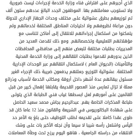
الذي أجبرهم على افتراش فناء وزارة الخدمة لإجراءات ليست ضرورية
ولا تستوجب معاملتهم بها. الموظفون الجدد البالغ عددهم ستون ألف
تم توزيعهم بطرق عشوائية على مختلف وحدات الجهاز الإداري للدولة
دون مراعاة لظروفهم ولا احتياجات المناطق المختلفة لخدماتهم ولم
يتمكنوا من استكمال إجراءاتهم للانتقال إلى أماكن تتناسب مع
مؤهلاتهم التعليمية وتخصصاتهم. ومع ذلك تقدمت العديد من
المديريات بطلبات مختلفة للبعض منهم إلى محافظي المحافظات
الذين بدورهم تقدموا بطلبات انتقالهم إلى وزارة الخدمة المدنية
والتأمينات (الديوان العام ) لاستكمال انتقالهم عبر الوحدات الإدارية
المختلفة. عشوائية التوزيع جعلتهم يدفعون ضريبة ذلك الإجراء الغير
مسئول ببقائهم عدة أشهر داخل أروقة ومكاتب الخدمة لأسباب وذرائع
مملة لا تزال تمارس منذ العصور القديمة يقابلها إهمال كبير من قبل
القائمين على أمورهم لعل ابسطها غياب فني الطباعة الذي يتولى
طباعة المذكرات الخاصة بهم. عبدالرحيم بجاش محمد سعيد الحاصل
على شهادة البكالوريوس في الشريعة والقانون منذ 12 عاما كان قد
طوى عقدا كاملا على تقديمه لطلب التوظيف حتى بلغ به الأمر حد
اليأس واشتعل رأسه شيبا لا سيما وأن نجله الأكبر بات على وشك
الانتهاء من دراسته الجامعية ، هاهو اليوم يرزح تحت وطأة المعاملات