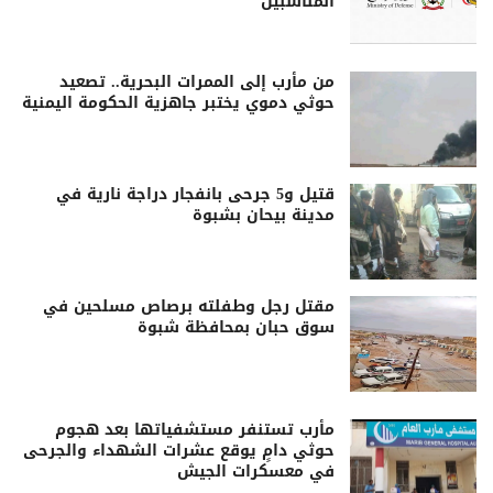
المناسبين
من مأرب إلى الممرات البحرية.. تصعيد
حوثي دموي يختبر جاهزية الحكومة اليمنية
قتيل و5 جرحى بانفجار دراجة نارية في
مدينة بيحان بشبوة
مقتل رجل وطفلته برصاص مسلحين في
سوق حبان بمحافظة شبوة
مأرب تستنفر مستشفياتها بعد هجوم
حوثي دامٍ يوقع عشرات الشهداء والجرحى
في معسكرات الجيش