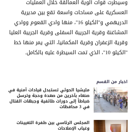
وسيطرت قوات ألوية العمالقة خلال العمليات
العسكرية على مساحات واسعة تقع بين مديرية
الدريهمي و"الكيلو 16"، منها وادي القعوم ووادي
المشاغنة وقرية الجريبة السفلى وقرية الجريبة العليا
وقرية الزعفران وقرية المكمانيا، التي يمر منها خط
"الكيلو 10"، الذي تمت السيطرة عليه بالكامل.
اخبار من القسم
مليشيا الحوثي تستبدل قيادات أمنية في
صنعاء بآخرين من صعدة وحجة وترسل
ضباطاً إلى دورات طائفية وجبهات القتال
في 3 محافظات
المجلس الرئاسي بين طفرة التعيينات
وغياب الإصلاحات