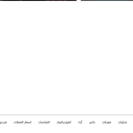
محليات
منوعات
خاص
آراء
انفوجرافيك
اقتباسات
اسعار العملات
فيديو