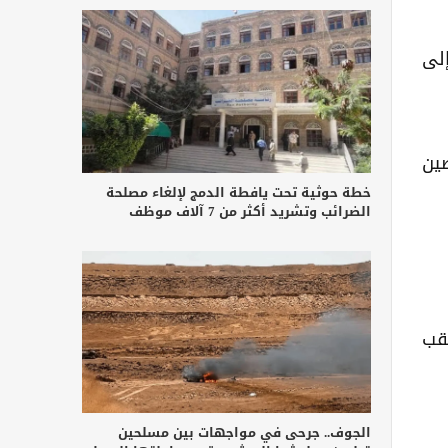
إلى
ين
خطة حوثية تحت يافطة الدمج لإلغاء مصلحة
الضرائب وتشريد أكثر من 7 آلاف موظف
قب
الجوف.. جرحى في مواجهات بين مسلحين