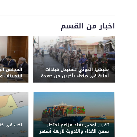
اخبار من القسم
مليشيا الحوثي تستبدل قيادات
المجلس الر
أمنية في صنعاء بآخرين من صعدة
التعيينات و
وحجة وترسل ضباطاً إلى دورات
طائفية وجبهات القتال في 3
محافظات
تقرير أممي يفند مزاعم احتجاز
نخب في خنا
سفن الغذاء والأدوية لأربعة أشهر