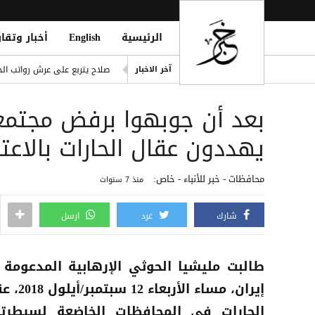
الرئيسية
English
أخبار وتقار
ling of Homes South of Hodeidah
صلاح يتربع على عرش رواتب الد
آخر الاخبار
إصابة مدنيين اثنين جراء قصف
بعد أن جوبهوا برفض مجتمعي
ديوماندي يكتب التاريخ: أغلى ص
d Houthi Attack on Marib Camp
يهددون عقال الحارات بالاعت
انفراد| مصادر تكشف مشاركة ع
محافظات - خبر للأنباء - خاص:
منذ 7 سنوات
شارك
غرد
ارسل
طالبت مليشيا الحوثي الإرهابية المدعومة 
إيران، مساء الأربعاء 12
الحارات في المحافظات الخاضعة لسيطرته