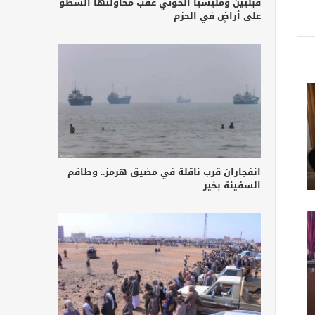
قبليين ومليشيا الحوثي عقب محاولتها السطو
على أراضٍ في الحزم
انفجاران قرب ناقلة في مضيق هرمز.. وطاقم
السفينة بخير