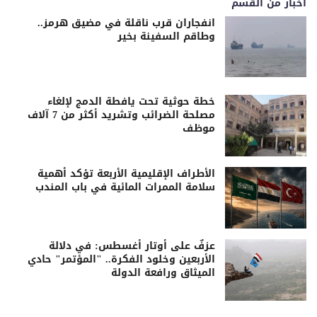
اخبار من القسم
انفجاران قرب ناقلة في مضيق هرمز..
وطاقم السفينة بخير
خطة حوثية تحت يافطة الدمج لإلغاء
مصلحة الضرائب وتشريد أكثر من 7 آلاف
موظف
الأطراف الإقليمية الأربعة تؤكد أهمية
سلامة الممرات المائية في باب المندب
عزفٌ على أوتار أغسطس: في دلالة
الأربعين وخلود الفكرة.. "المؤتمر" حادي
الميثاق ورافعة الدولة