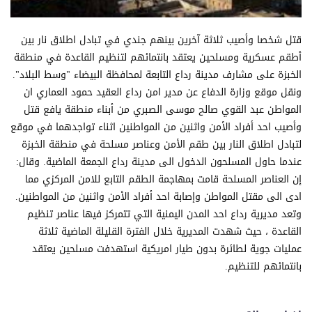
قتل شخصا وأصيب ثلاثة آخرين بينهم جندي في تبادل اطلاق نار بين
أطقم عسكرية ومسلحين يعتقد بانتمائهم لتنظيم القاعدة في منطقة
الخبزة على مشارف مدينة رداع التابعة لمحافظة البيضاء "وسط البلاد".
ونقل موقع وزارة الدفاع عن مدير امن رداع العقيد حمود العماري ان
المواطن عبد القوي صالح موسى الصبري من أبناء منطقة يافع قتل
وأصيب احد أفراد الأمن واثنين من المواطنين اثناء تواجدهما في موقع
لتبادل اطلاق النار بين طقم الأمن وعناصر مسلحة في منطقة الخبزة
عندما حاول المسلحون الدخول الى مدينة رداع الجمعة الماضية. وقال:
إن العناصر المسلحة قامت بمهاجمة الطقم التابع للامن المركزي مما
ادى الى مقتل المواطن وإصابة احد أفراد الأمن واثنين من المواطنين.
وتعد مديرية رداع احد المدن اليمنية التي تتمركز فيها عناصر تنظيم
القاعدة ، حيث شهدت المديرية خلال الفترة القليلة الماضية ثلاثة
عمليات جوية لطائرة بدون طيار امريكية استهدفت مسلحين يعتقد
بانتمائهم للتنظيم.