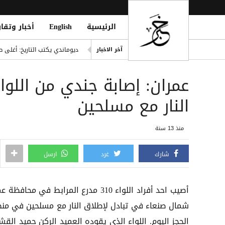
الرئيسية
English
أخبار وتقار
إصابة مدنيين اثنين جراء قصف
ديوماندي يكتب التاريخ: أغلى ص
آخر الاخبار
d Houthi Attack on Marib Camp
انفراد| مصادر تكشف مشاركة ع
هيثم حسن يوقع لسيلتيك الاسكت
النار مع مسلحين
التحالف: هجوم حوثي يستهدف أعياناً مدنية
منذ 13 سنة
شارك
غرد
ارسل
أصيب احد أفراد اللواء 310 مدرع المرابط في محافظة
شمال صنعاء في تبادل لإطلاق النار مع مسلحين في من
الحجز اليوم. اللواء الذي يقوده العميد الركن حميد الق