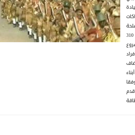
و يتبع قيادة
كات
لحة
من أبناء منطقة الحجز بمدينة عمران وأفراد من اللواء 310
روع
راد
ضاف
ناء
فقا
قدم
اقة