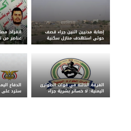
إصابة مدنيين اثنين جراء قصف
انفراد| مص
حوثي استهدف منازل سكنية
عناصر من ت
جنوب الحديدة
الهجوم ال
الرويك بمأر
الفرقة الثالثة في قوات الطوارئ
الدفاع اليم
اليمنية: لا خسائر بشرية جراء
سترد على ا
الضربة ونحذر من تداول الشائعات
الزمان والم