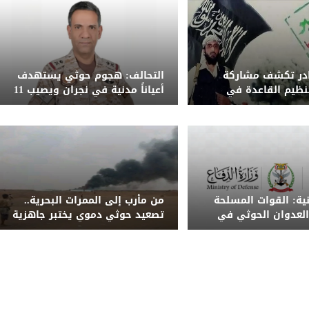
ادر تكشف مشاركة
التحالف: هجوم حوثي يستهدف
نظيم القاعدة في
أعياناً مدنية في نجران ويصيب 11
حوثي على معسكر
مدنياً بينهم امرأة وطفل
ب
نية: القوات المسلحة
من مأرب إلى الممرات البحرية..
لعدوان الحوثي في
تصعيد حوثي دموي يختبر جاهزية
كان المناسبين
الحكومة اليمنية