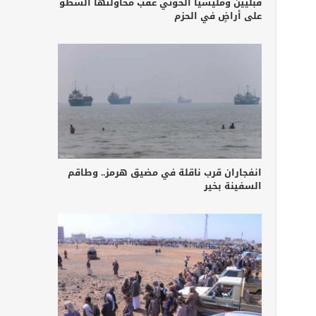
قبليين ومليشيا الحوثي عقب محاولتها السطو
على أراضٍ في الحزم
انفجاران قرب ناقلة في مضيق هرمز.. وطاقم
السفينة بخير