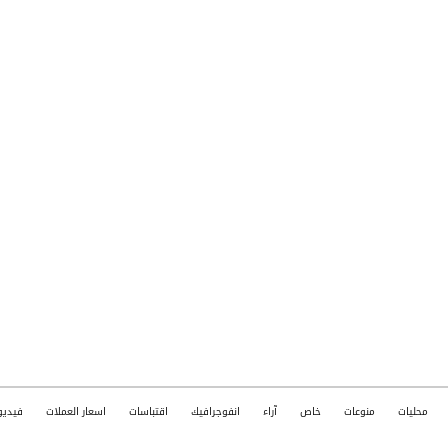
محليات
منوعات
خاص
آراء
انفوجرافيك
اقتباسات
اسعار العملات
فيديو