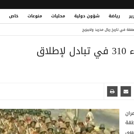
ير
رياضة
شؤون دولية
محليات
منوعات
خاص
 حوثي استهدف منازل سكنية جنوب الحديدة
فقة في تاريخ ريال مدريد ولايبزيج
Al-Qaeda Elements Reportedly Aide
عمران: إصابة جندي من اللواء 310 في تبادل لإطلاق
ناصر من تنظيم القاعدة في الهجوم الحوثي على معسكر الرويك بمأرب
لندي حتى 2030
 في نجران ويصيب 11 مدنياً بينهم امرأة وطفل
 عمران
طقة
شيبي