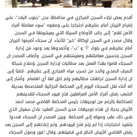
أقدم بعض نزلاء السجن المركزي في محافظة عدن "جنوب البلاد"، على
إضرام النيران أمام عنابرهم احتجاجا على وصفوه "سوء معاملة أفراد
الأمن لهم" إلى جانب الأوضاع السيئة التي يعيشونها في السجن.
وقال مصدر في السجن لوكالة "خبر" للأنباء، ان سجناء أضرموا النيران
أمام عنابرهم في بلوك "أ" و "ب"، وأخمدوها بعد وعود من إدارة
السجن بتحسين معاملتهم ومعيشتهم في السجن. وأضاف المصدر ان
السجناء قاموا بهذا العمل بعد مطالبات لإدارة السجن بإصلاح شبكة
الصرف الصحي والحد من تسرب مياه المجاري إلى عنابرهم.. لافتا إلى
ان إدارة السجن تجاهلت مطالبهم ولم تلق لها أي اهتمام. وأشار إلى
انه أثناء نقل السجناء اليوم إلى المحكمة الجزائية المتخصصة بمدينة
الشعب رفض أفراد الأمن المرافقين فتح قيود السجناء لتقديمهم
للمحاكمة بالرغم من توجيهات رئيس المحكمة القاضي محمد احمد
الأبيض بحجة ان هذه توجيهات مدير السجن العقيد عادل سفيان الذي
نفى ذلك عقب وصوله إلى المحكمة. وبين المصدر ان السجناء هددوا
بتنفيذ احتجاجات إذا لم يتم فتح قيودهم، وتم إعادتهم إلى السجن بعد
رفض القاضي الأبيض النظر في قضيتهم، وقال:"فور وصول السجناء