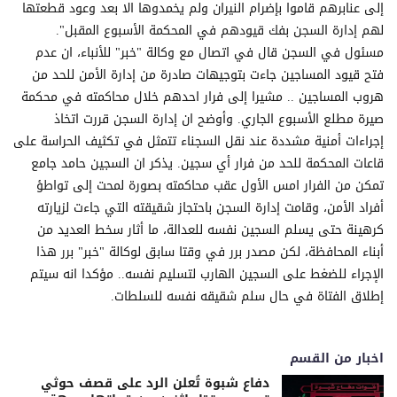
إلى عنابرهم قاموا بإضرام النيران ولم يخمدوها الا بعد وعود قطعتها
لهم إدارة السجن بفك قيودهم في المحكمة الأسبوع المقبل".
مسئول في السجن قال في اتصال مع وكالة "خبر" للأنباء، ان عدم
فتح قيود المساجين جاءت بتوجيهات صادرة من إدارة الأمن للحد من
هروب المساجين .. مشيرا إلى فرار احدهم خلال محاكمته في محكمة
صيرة مطلع الأسبوع الجاري. وأوضح ان إدارة السجن قررت اتخاذ
إجراءات أمنية مشددة عند نقل السجناء تتمثل في تكثيف الحراسة على
قاعات المحكمة للحد من فرار أي سجين. يذكر ان السجين حامد جامع
تمكن من الفرار امس الأول عقب محاكمته بصورة لمحت إلى تواطؤ
أفراد الأمن، وقامت إدارة السجن باحتجاز شقيقته التي جاءت لزيارته
كرهينة حتى يسلم السجين نفسه للعدالة، ما أثار سخط العديد من
أبناء المحافظة، لكن مصدر برر في وقتا سابق لوكالة "خبر" برر هذا
الإجراء للضغط على السجين الهارب لتسليم نفسه.. مؤكدا انه سيتم
إطلاق الفتاة في حال سلم شقيقه نفسه للسلطات.
اخبار من القسم
دفاع شبوة تُعلن الرد على قصف حوثي