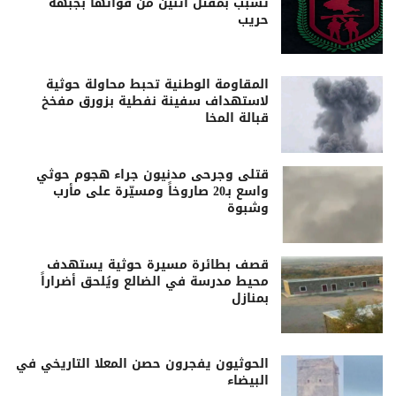
تسبب بمقتل اثنين من قواتها بجبهة
حريب
المقاومة الوطنية تحبط محاولة حوثية
لاستهداف سفينة نفطية بزورق مفخخ
قبالة المخا
قتلى وجرحى مدنيون جراء هجوم حوثي
واسع بـ20 صاروخاً ومسيّرة على مأرب
وشبوة
قصف بطائرة مسيرة حوثية يستهدف
محيط مدرسة في الضالع ويُلحق أضراراً
بمنازل
الحوثيون يفجرون حصن المعلا التاريخي في
البيضاء