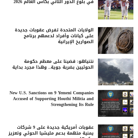
في بلوغ الدور الثاني بكأس العالم 2026
الولايات المتحدة تفرض عقوبات جديدة
على كيانات وأفراد لدعمهم برنامج
الصواريخ الإيرانية
نتنياهو: قضينا على معظم حكومة
الحوثيين بضربة جوية.. وهذا مجرد بداية
New U.S. Sanctions on 9 Yemeni Companies
Accused of Supporting Houthi Militia and
Strengthening Its Rule
عقوبات أمريكية جديدة على 9 شركات
يمنية متهمة بدعم مليشيا الحوثي وتعزيز