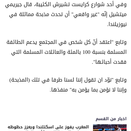
وفي أحد شوارع كرايست تشيرش الكئيبة، قال جيريمي
ميتشيل إنّه "غير واقعي" أن تحدث مذبحة مماثلة في
نيوزيلندا.
وتابع "اعتقد أنّ كل شخص في المجتمع يدعم الطائفة
المسلمة بنسبة 100 بالمئة والعائلات المسلمة التي
فقدت أحبائها".
وتابع "نوّد ان تقول إننا لسنا طرفا في تلك (المذبحة)
وإننا لا نؤمن بما يؤمن به" منفذها.
اخبار من القسم
المغرب يفوز على اسكتلندا ويعزز حظوظه