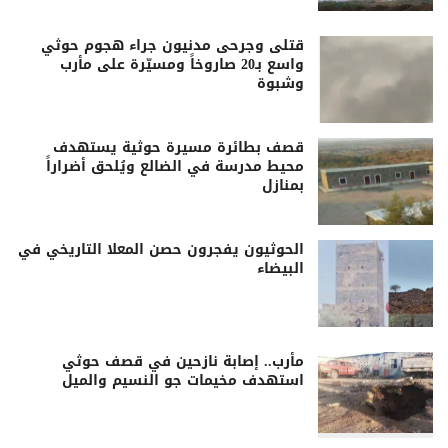
قتلى وجرحى مدنيون جراء هجوم حوثي
واسع بـ20 صاروخاً ومسيّرة على مأرب
وشبوة
قصف بطائرة مسيرة حوثية يستهدف
محيط مدرسة في الضالع ويُلحق أضراراً
بمنازل
الحوثيون يفجرون حصن المعلا التاريخي في
البيضاء
مأرب.. إصابة نازحين في قصف حوثي
استهدف مخيمات جو النسيم والميل