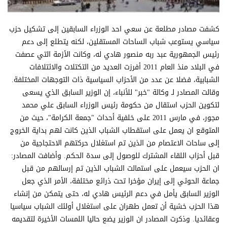
كشفت مصادر مطلعة عن سعي احد الوزراء السابقين إلى تشكيل حزب
سياسي يستوعب شباب الساحات المستقلين، لكنه يتطلع إلى دعم
رئيس الجمهورية عبد ربه منصور هادي له، وكانت الأزمة التي عصفت
في البلاد منذ العام 2011 أفرزت العديد من التكتلات والائتلافات
الشبابية، فضلا عن عدد من الأحزاب السياسية ذات التوجهات المختلفة.
وقالت المصادر لـ وكالة "خبر" للأنباء، إن الوزير السابق الذي يسعى
لتكوين الحزب استقال من حكومة رئيس الوزراء السابق علي محمد
مجور، في مارس 2011 على خلفية أحداث "جمعة الكرامة"، حيث من
المتوقع ان يعمل على استقطاب الشباب الذين كانت لهم بداية الخروج
إلى ساحات الاعتصام من الذين تم استغلال حركتهم الاحتجاجية من
قبل أحزاب اللقاء المشترك للوصول إلى سدة الحكم. وأضافت المصادر:
ان الحزب سيعمل على استمالت الشباب الذين تم إرسالهم من قبل
جماعة الحوثي إلى إيران مؤخرا تحت ذرائع مختلفة، الأمر الذي جعل
الوزير السابق يأمل في دعم الرئيس هادي له، حتى يتمكن من إنشاء
هذا الحزب خشية أن تعمل طهران على استغلال أولئك الشباب سياسيا
وعقائديا. وذكرت المصادر ان الوزير يضع حاليا اللمسات الأخيرة لتقديمه