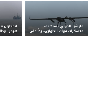
مليشيا الحوثي تستهدف
انفجاران ق
معسكرات قوات الطوارىء رداً على
هرمز.. وطا
نجاحات أمنية