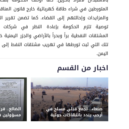
بالاستبدال لأفراد بآخرين. كما أوصت الحكومة بمحا
المتورطين في شراء طاقة كهربائية خارج قانون المناق
والمزايدات وإحالتهم إلى القضاء. كما تضمن تقرير الل
توصية تلزم الحكومة بإعادة النظر في شركات 
المشتقات النفطية براً وبحراً بالأراضي والجزر اليمنية 
تلك التي ثبت تورطها في تهريب مشتقات النفط إلى خ
اليمن.
اخبار من القسم
صنعاء.. تجمع قبلي مسلح في
الضالع.. قر
أرحب يندد بانتهاكات حوثية
مسؤولين في
ويطالب بإقالة قيادة الأمن
والخدمة ال
الاجتماعية