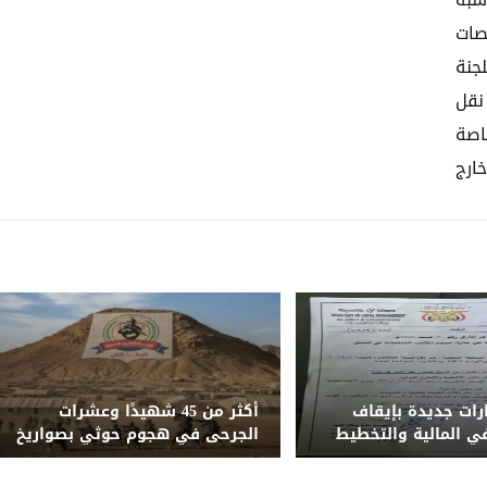
سبة
صات
جنة
نقل
خاصة
ارج
ارات جديدة بإيقاف
أكثر من 45 شهيدًا وعشرات
 المالية والتخطيط
الجرحى في هجوم حوثي بصواريخ
مدنية والشؤون
باليستية ومسيّرات على معسكر
لقوات الطوارئ شرق مأرب