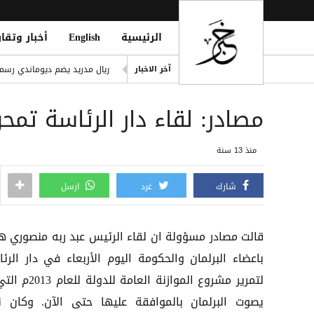
الرئيسية
English
أخبار وتقار
وقف ChatGPT Atlas في 9 أغسطس: دليلك لحفظ بياناتك قبل فوات الأوان
ريال مدريد يضم ديوماندي رسميًا حتى 2033 بص
آخر الاخبار
مقتل نحو 100 مهاجر في موجة عبور جماعي إلى سبتة وسط أزمة إنسانية وأمنية
مصادر: لقاء دار الرئاسة تمحو
صنعاء.. تجمع قبلي مسلح في أر
الضالع.. قرارات جديدة بإيقاف
منذ 13 سنة
الدفاع السعودية تعيّن قائداً ل
شارك
غرد
ارسل
قالت مصادر مسؤولة ان لقاء الرئيس عبد ربه منصوري ه
باعضاء البرلمان والحكومة اليوم الأربعاء في دار الرئا
لتمرير مشروع الموازنة العامة للدو
يصوت البرلمان بالموافقة عليها حتى الآن. وكان ن