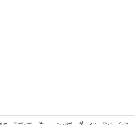
محليات
منوعات
خاص
آراء
انفوجرافيك
اقتباسات
اسعار العملات
فيديو