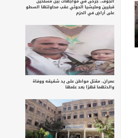
الجوف.. جرحى في مواجهات بين مسلحين
قبليين ومليشيا الحوثي عقب محاولتها السطو
على أراضٍ في الحزم
عمران.. مقتل مواطن على يد شقيقه ووفاة
والدتهما قهرًا بعد علمها