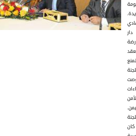
ومة
 عديدة.
ادي
دار
رضة
عقد
منع
جنة
وصت
ءات
والأمن
يمن.
جنة
كان