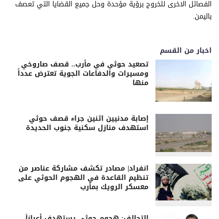
الفصائل الاخرى للخروج برؤية مؤحدة وحل جميع القضايا التي تعصف
باليمن.
اخبار من القسم
تصعيد حوثي في مأرب.. قصف صاروخي
ومسيرات والدفاعات الجوية تعترض عدداً
منها
إصابة مدنيين اثنين جراء قصف حوثي
استهدف منازل سكنية جنوب الحديدة
انفراد| مصادر تكشف مشاركة عناصر من
تنظيم القاعدة في الهجوم الحوثي على
معسكر الرويك بمأرب
التحالف: هجوم حوثي يستهدف أعياناً