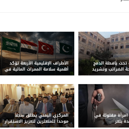
تحت يافطة الدمج
الأطراف الإقليمية الأربعة تؤكد
حة الضرائب وتشريد
أهمية سلامة الممرات المائية في
باب المندب
 امرأة مقتولة في
المركزي اليمني يطلق سجلاً
ة بتعز
موحداً للمتعثرين لتعزيز الاستقرار
المالي والحد من المخاطر