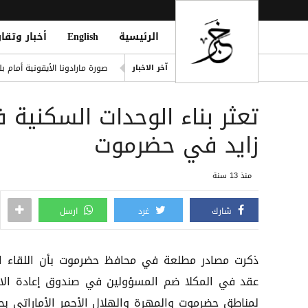
الرئيسية
English
أخبار وتقار
يوفنتوس يقترب من ضم زيركز
صورة مارادونا الأيقونية أمام 
آخر الاخبار
الدوري التركي يشعل الميركاتو 
تعثر بناء الوحدات السكنية
 in Strait of Hormuz; Crew Safe
انفجاران قرب ناقلة في مضيق ه
زايد في حضرموت
خطة حوثية تحت يافطة الدمج لإلغاء 
منذ 13 سنة
شارك
غرد
ارسل
ذكرت مصادر مطلعة في محافظ حضرموت بأن اللقاء ا
عقد في المكلا ضم المسؤولين في صندوق إعادة الاع
لمناطق حضرموت والمهرة والهلال الأحمر الأماراتي بح