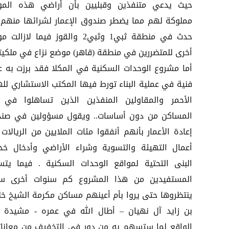
حيث يدعي متنفذين وقبليين بأن أراضي هذه المو
مملوكة لهم مما يضطر صندوق الإعمار لشرائها منهم 
حدث في منطقة ثبي1 وثبي2 والقوز فيما لازال
أخرى للمتضررين في منطقة (قاهر) موضع نزاع في ملكيته
أما مشروع الوحدات السكنية في المكلا فقد برزت به عيو
فنية في عملية البناء تورط فيها المكتب الاستشاري لله
الأحمر والمقاولين المنفذين الذين تساهلوا في ب
المساكن من دون أساسات.. ويقول مسؤولين في صن
إعادة الأعمار بأنهم أنفقوا مئات الملايين من الريالات
أعمال التهيئة والتسوية وشراء الأراضي وأدخال خد
البنى التحتية لمواقع الوحدات السكنية . فيما يتس
المستفيدين من هذا المشروع كم سنوات أخرى 
ينتظروها حتى يروا بأم أعينهم مساكن مكرمة الشيخ خل
بن زايد آل نهيان – أطال الله في عمره - مشيدة 
الواقع لما ستسهم به من دور في التخفيف من معانا