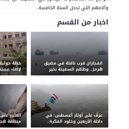
وآلامهم التي تدحل السنة الخامسة..
اخبار من القسم
انفجاران قرب ناقلة في مضيق
خطة حوثية 
هرمز.. وطاقم السفينة بخير
لإلغاء مصل
أكثر من 7 آلاف موظف
عزفٌ على أوتار أغسطس: في
العثور على
دلالة الأربعين وخلود الفكرة..
منطقة هجد
"المؤتمر" حادي الميثاق ورافعة