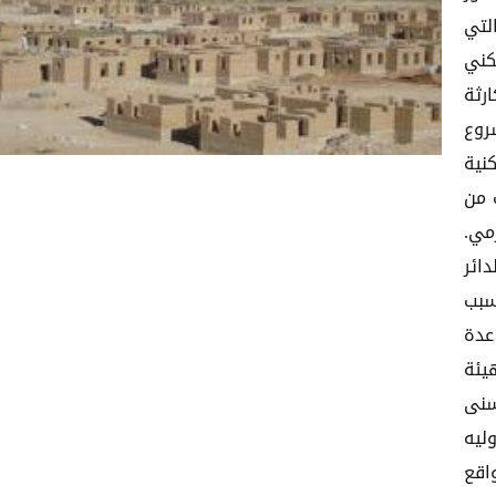
لتي
كني
رثة
المشروع
سكنية
 من
رمي.
دائر
تسبب
عدة
يئة
سنى
ليه
اقع