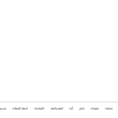
الائتمانية
محليات
منوعات
خاص
آراء
انفوجرافيك
اقتباسات
اسعار العملات
فيديو