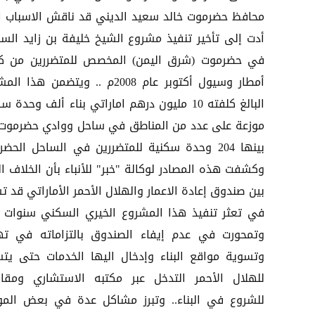
محافظ حضرموت خالد سعيد الديني قد ناقش الاسباب ا
أدت إلى تأخير تنفيذ مشروع الشيخ خليفة بن زايد الس
في حضرموت (شرق اليمن) المخصص للمتضررين من كا
أمطار وسيول أكتوبر عام 2008م .. ويتضمن هذا 
البالغ كلفته 10 مليون درهم اماراتي بناء ألف وحدة 
موزعة على عدد من المناطق في ساحل ووادي حضرموت
بينها 204 وحدة سكنية للمتضررين في الساحل الحض
وكشفت هذه المصادر لوكالة "خبر" للأنباء بأن الخلاف ال
بين صندوق إعادة الاعمار والهلال الأحمر الأماراتي قد 
في تعثر تنفيذ هذا المشروع الخيري السكني سنوات 
وتمحورت في عدم إيفاء الصندوق بالتزاماته في ته
وتسوية مواقع البناء وإدخال اليها الخدمات حتى يت
للهلال الأحمر التدخل عبر مكتبه الاستشاري ومقاو
للشروع في البناء.. وتبرز مشاكل عدة في بعض المو