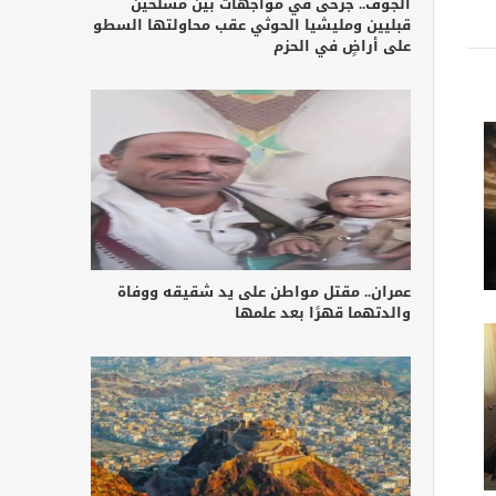
الجوف.. جرحى في مواجهات بين مسلحين
قبليين ومليشيا الحوثي عقب محاولتها السطو
على أراضٍ في الحزم
عمران.. مقتل مواطن على يد شقيقه ووفاة
والدتهما قهرًا بعد علمها