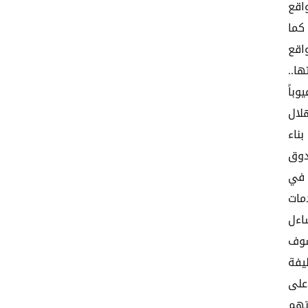
اقع
كما
ت مواقع
ا..
باً
لال
ناء
دوق
 في
مات
اءل
سوف
يفة
على
تهم