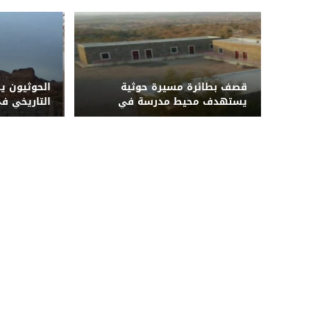
قصف بطائرة مسيرة حوثية
الحوثيون ي
يستهدف محيط مدرسة في
التاريخي في
الضالع ويُلحق أضراراً بمنازل