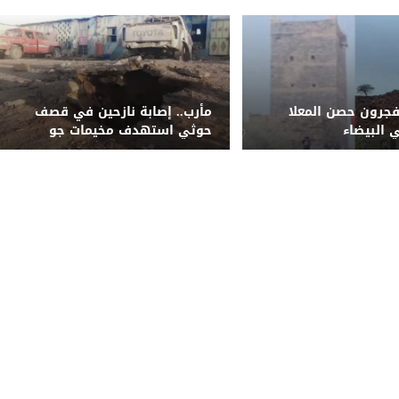
فجرون حصن المعلا
مأرب.. إصابة نازحين في قصف
 البيضاء
حوثي استهدف مخيمات جو
النسيم والميل