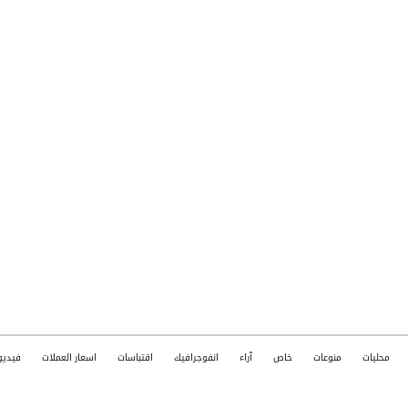
محليات
منوعات
خاص
آراء
انفوجرافيك
اقتباسات
اسعار العملات
فيديو