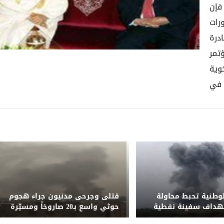
فإن
رات
درة
تمر
وية
 في
لوطنية تحبط محاولة
قتلى وجرحى مدنيون جراء هجوم
تهداف سفينة نفطية
حوثي واسع بـ20 صاروخاً ومسيّرة
قبالة المخا
على مأرب وشبوة