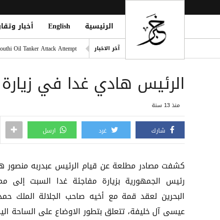
الرئيسية
English
أخبار وتقار
دفاع شبوة تُعلن الرد على قص
outhi Oil Tanker Attack Attempt
آخر الاخبار
تايوان تحقق مع شركات صينية 
الرئيس هادي غدا في زيارة 
المقاومة الوطنية تحبط محاول
قتلى وجرحى مدنيون جراء هجوم حوثي واسع بـ20 صارو
منذ 13 سنة
قصف بطائرة مسيرة حوثية يسته
شارك
غرد
ارسل
كشفت مصادر مطلعة عن قيام الرئيس عبدربه منصور ه
رئيس الجمهورية بزيارة مفاجئة غدا السبت إلى مم
البحرين لعقد قمة مع أخيه صاحب الجلالة الملك حمد
عيسى آل خليفة، تتعلق بتطور الاوضاع على الساحة اليم