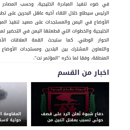
في ضوء تنفيذ المبادرة الخليجية. وحسب المصادر 
الرئيس سيطلع خلال اللقاء أخيه عاهل البحرين على تطو
الأوضاع في اليمن والمستجدات على صعيد تنفيذ المبا
الخليجية والخطوات التي قطعتها اليمن في التحضير لمؤ
الحوار الوطني. كما ستبحث القمة العلاقات الأخ
والتعاون المشترك بين البلدين ومستجدات الأوضاع
المنطقة، وفقا لما ذكره "المؤتمر نت".
اخبار من القسم
دفاع شبوة تُعلن الرد على قصف
المقاومة ا
حوثي تسبب بمقتل اثنين من
حوثية لاس
قواتها بجبهة حريب
بزورق مفخخ 